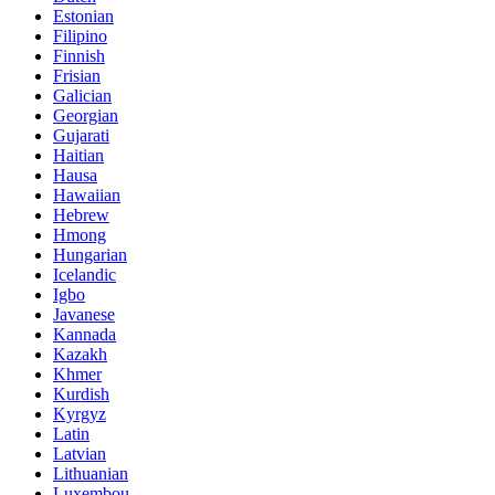
Estonian
Filipino
Finnish
Frisian
Galician
Georgian
Gujarati
Haitian
Hausa
Hawaiian
Hebrew
Hmong
Hungarian
Icelandic
Igbo
Javanese
Kannada
Kazakh
Khmer
Kurdish
Kyrgyz
Latin
Latvian
Lithuanian
Luxembou..