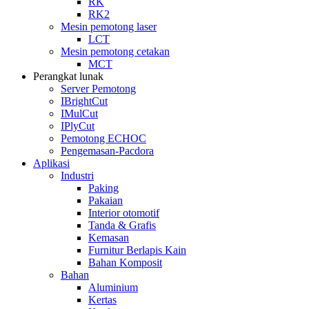
RK
RK2
Mesin pemotong laser
LCT
Mesin pemotong cetakan
MCT
Perangkat lunak
Server Pemotong
IBrightCut
IMulCut
IPlyCut
Pemotong ECHOC
Pengemasan-Pacdora
Aplikasi
Industri
Paking
Pakaian
Interior otomotif
Tanda & Grafis
Kemasan
Furnitur Berlapis Kain
Bahan Komposit
Bahan
Aluminium
Kertas