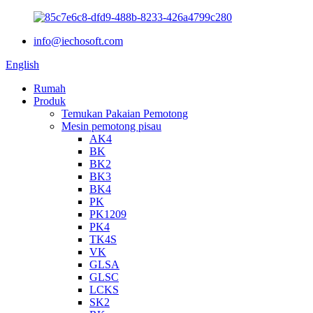
info@iechosoft.com
English
Rumah
Produk
Temukan Pakaian Pemotong
Mesin pemotong pisau
AK4
BK
BK2
BK3
BK4
PK
PK1209
PK4
TK4S
VK
GLSA
GLSC
LCKS
SK2