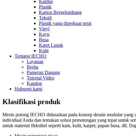
Kardus
Plastik
Karton Bergelombang
Tekstil
Plastik yang diperkuat serat
Vinyl
Kayu
Busa
Karet Lunak
Kulit
Tentang IECHO
Layanan
Berita
Pameran Dagang
Tutorial Video
Katalog
Hubungi kami
Klasifikasi produk
Mesin potong IECHO didasarkan pada konsep desain modular yang uni
individual Anda dan temukan solusi pemotongan yang tepat untuk seti
untuk material fleksibel seperti kain, kulit, karpet, papan busa, dll
Mesin pemotong pisau