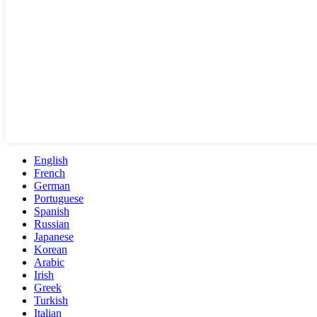
English
French
German
Portuguese
Spanish
Russian
Japanese
Korean
Arabic
Irish
Greek
Turkish
Italian