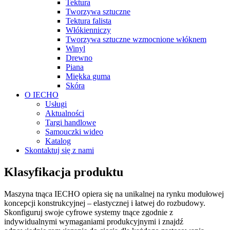
Tektura
Tworzywa sztuczne
Tektura falista
Włókienniczy
Tworzywa sztuczne wzmocnione włóknem
Winyl
Drewno
Piana
Miękka guma
Skóra
O IECHO
Usługi
Aktualności
Targi handlowe
Samouczki wideo
Katalog
Skontaktuj się z nami
Klasyfikacja produktu
Maszyna tnąca IECHO opiera się na unikalnej na rynku modułowej
koncepcji konstrukcyjnej – elastycznej i łatwej do rozbudowy.
Skonfiguruj swoje cyfrowe systemy tnące zgodnie z
indywidualnymi wymaganiami produkcyjnymi i znajdź