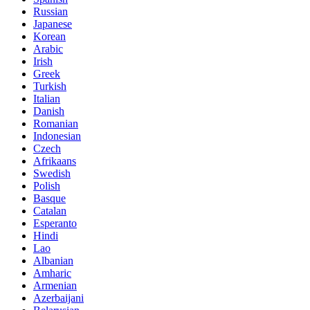
Russian
Japanese
Korean
Arabic
Irish
Greek
Turkish
Italian
Danish
Romanian
Indonesian
Czech
Afrikaans
Swedish
Polish
Basque
Catalan
Esperanto
Hindi
Lao
Albanian
Amharic
Armenian
Azerbaijani