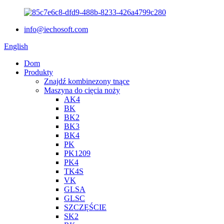
info@iechosoft.com
English
Dom
Produkty
Znajdź kombinezony tnące
Maszyna do cięcia noży
AK4
BK
BK2
BK3
BK4
PK
PK1209
PK4
TK4S
VK
GLSA
GLSC
SZCZĘŚCIE
SK2