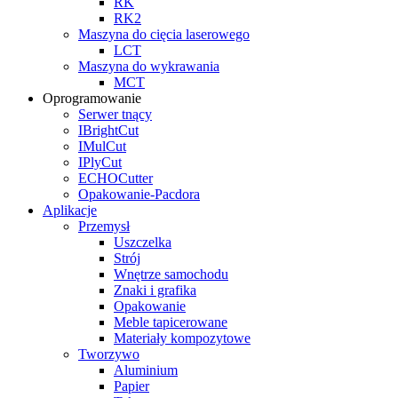
RK
RK2
Maszyna do cięcia laserowego
LCT
Maszyna do wykrawania
MCT
Oprogramowanie
Serwer tnący
IBrightCut
IMulCut
IPlyCut
ECHOCutter
Opakowanie-Pacdora
Aplikacje
Przemysł
Uszczelka
Strój
Wnętrze samochodu
Znaki i grafika
Opakowanie
Meble tapicerowane
Materiały kompozytowe
Tworzywo
Aluminium
Papier