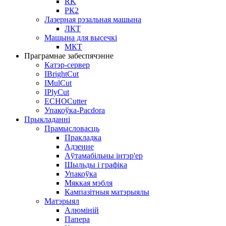
RK
РК2
Лазерная рэзальная машына
ЛКТ
Машына для высечкі
МКТ
Праграмнае забеспячэнне
Катэр-сервер
IBrightCut
IMulCut
IPlyCut
ECHOCutter
Упакоўка-Pacdora
Прыкладанні
Прамысловасць
Пракладка
Адзенне
Аўтамабільны інтэр'ер
Шыльды і графіка
Упакоўка
Мяккая мэбля
Кампазітныя матэрыялы
Матэрыял
Алюміній
Папера