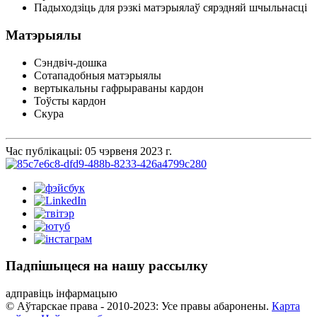
Падыходзіць для рэзкі матэрыялаў сярэдняй шчыльнасці
Матэрыялы
Сэндвіч-дошка
Сотападобныя матэрыялы
вертыкальны гафрыраваны кардон
Тоўсты кардон
Скура
Час публікацыі: 05 чэрвеня 2023 г.
Падпішыцеся на нашу рассылку
адправіць інфармацыю
© Аўтарскае права - 2010-2023: Усе правы абаронены.
Карта