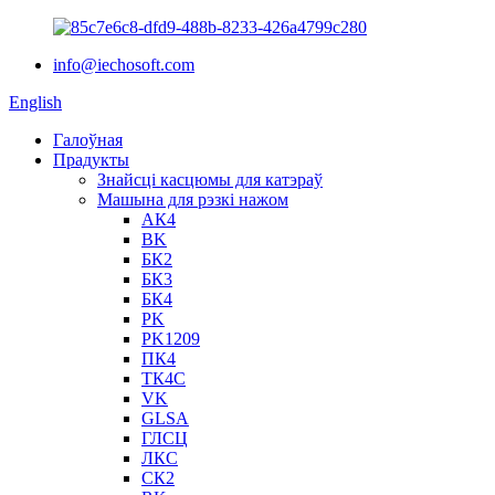
info@iechosoft.com
English
Галоўная
Прадукты
Знайсці касцюмы для катэраў
Машына для рэзкі нажом
АК4
BK
БК2
БК3
БК4
PK
PK1209
ПК4
ТК4С
VK
GLSA
ГЛСЦ
ЛКС
СК2