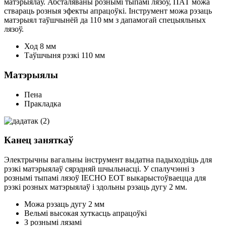
матэрыялаў. Абсталяваны рознымі тыпамі лязоў, ПАТ можа
ствараць розныя эфекты апрацоўкі. Інструмент можа рэзаць
матэрыял таўшчынёй да 110 мм з дапамогай спецыяльных
лязоў.
Ход 8 мм
Таўшчыня рэзкі 110 мм
Матэрыялы
Пена
Пракладка
Канец заняткаў
Электрычны вагальны інструмент выдатна падыходзіць для
рэзкі матэрыялаў сярэдняй шчыльнасці. У спалучэнні з
рознымі тыпамі лязоў IECHO EOT выкарыстоўваецца для
рэзкі розных матэрыялаў і здольны рэзаць дугу 2 мм.
Можа рэзаць дугу 2 мм
Вельмі высокая хуткасць апрацоўкі
З рознымі лязамі