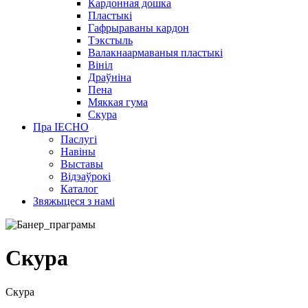
Кардонная дошка
Пластыкі
Гафрыраваны кардон
Тэкстыль
Валакнаармаваныя пластыкі
Вініл
Драўніна
Пена
Мяккая гума
Скура
Пра IECHO
Паслугі
Навіны
Выставы
Відэаўрокі
Каталог
Звяжыцеся з намі
Скура
Скура