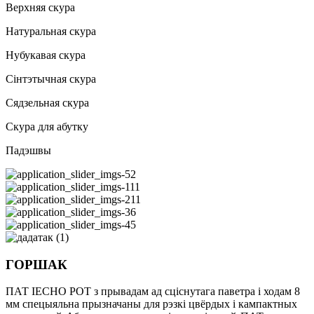
Верхняя скура
Натуральная скура
Нубукавая скура
Сінтэтычная скура
Сядзельная скура
Скура для абутку
Падэшвы
ГОРШАК
ПАТ IECHO POT з прывадам ад сціснутага паветра і ходам 8
мм спецыяльна прызначаны для рэзкі цвёрдых і кампактных