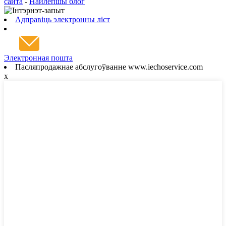
сайта
-
Найлепшы блог
Адправіць электронны ліст
Электронная пошта
Пасляпродажнае абслугоўванне www.iechoservice.com
x