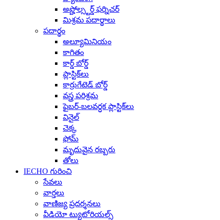
అప్హోల్స్టర్డ్ ఫర్నిచర్
మిశ్రమ పదార్థాలు
పదార్థం
అల్యూమినియం
కాగితం
కార్డ్ బోర్డ్
ప్లాస్టిక్‌లు
కార్రుగేటెడ్ బోర్డ్
వస్త్ర పరిశ్రమ
ఫైబర్-బలవర్ధక ప్లాస్టిక్‌లు
వినైల్
చెక్క
ఫోమ్
మృదువైన రబ్బరు
తోలు
IECHO గురించి
సేవలు
వార్తలు
వాణిజ్య ప్రదర్శనలు
వీడియో ట్యుటోరియల్స్