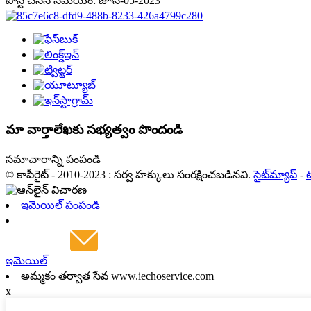
పోస్ట్ చేసిన సమయం: జూన్-05-2023
మా వార్తాలేఖకు సభ్యత్వం పొందండి
సమాచారాన్ని పంపండి
© కాపీరైట్ - 2010-2023 : సర్వ హక్కులు సంరక్షించబడినవి.
సైట్‌మ్యాప్
-
ట
ఇమెయిల్ పంపండి
ఇమెయిల్
అమ్మకం తర్వాత సేవ www.iechoservice.com
x