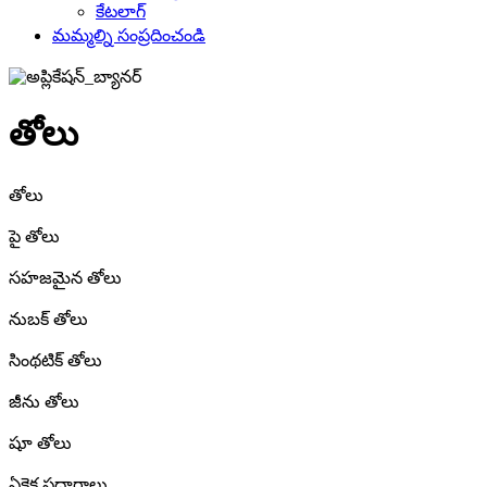
కేటలాగ్
మమ్మల్ని సంప్రదించండి
తోలు
తోలు
పై తోలు
సహజమైన తోలు
నుబక్ తోలు
సింథటిక్ తోలు
జీను తోలు
షూ తోలు
ఏకైక పదార్థాలు