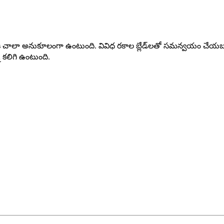
ించడానికి చాలా అనుకూలంగా ఉంటుంది. వివిధ రకాల బ్లేడ్‌లతో సమన్వయం చేయబ
 కలిగి ఉంటుంది.