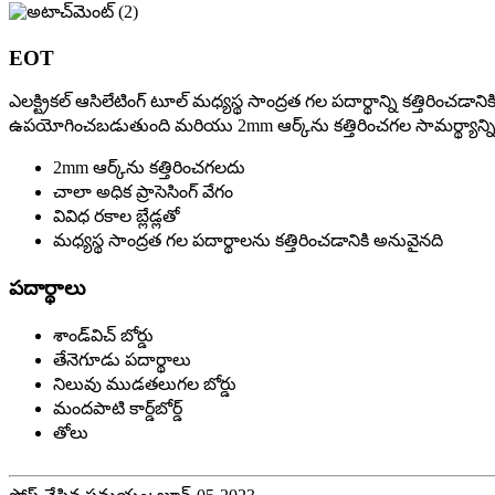
EOT
ఎలక్ట్రికల్ ఆసిలేటింగ్ టూల్ మధ్యస్థ సాంద్రత గల పదార్థాన్ని కత్తిర
ఉపయోగించబడుతుంది మరియు 2mm ఆర్క్‌ను కత్తిరించగల సామర్థ్యాన్ని
2mm ఆర్క్‌ను కత్తిరించగలదు
చాలా అధిక ప్రాసెసింగ్ వేగం
వివిధ రకాల బ్లేడ్లతో
మధ్యస్థ సాంద్రత గల పదార్థాలను కత్తిరించడానికి అనువైనది
పదార్థాలు
శాండ్‌విచ్ బోర్డు
తేనెగూడు పదార్థాలు
నిలువు ముడతలుగల బోర్డు
మందపాటి కార్డ్‌బోర్డ్
తోలు