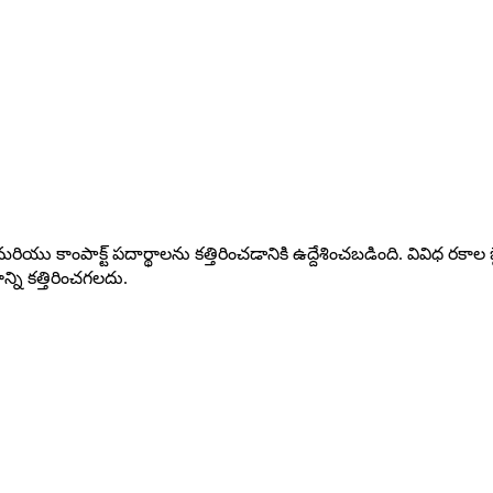
రియు కాంపాక్ట్ పదార్థాలను కత్తిరించడానికి ఉద్దేశించబడింది. వివిధ రకాల బ
్ని కత్తిరించగలదు.