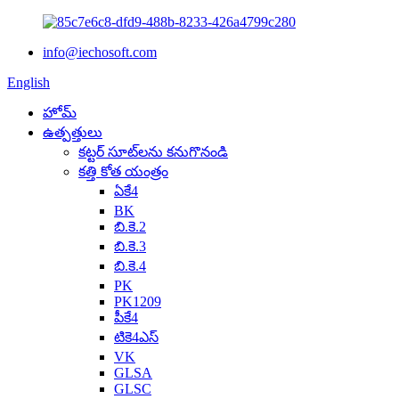
info@iechosoft.com
English
హోమ్
ఉత్పత్తులు
కట్టర్ సూట్‌లను కనుగొనండి
కత్తి కోత యంత్రం
ఏకే4
BK
బి.కె.2
బి.కె.3
బి.కె.4
PK
PK1209
పీకే4
టికె4ఎస్
VK
GLSA
GLSC