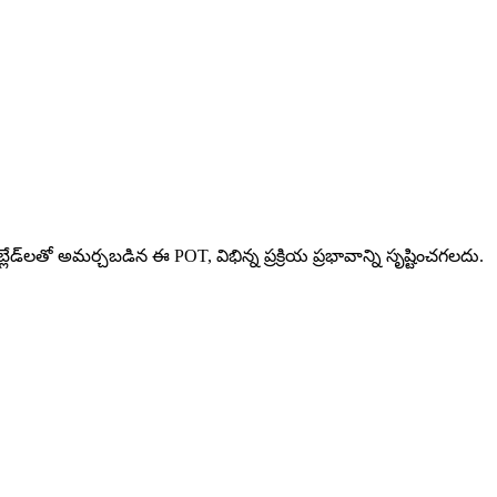
్లేడ్‌లతో అమర్చబడిన ఈ POT, విభిన్న ప్రక్రియ ప్రభావాన్ని సృష్టించగలదు.