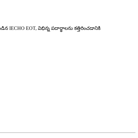
డిన IECHO EOT, విభిన్న పదార్థాలను కత్తిరించడానికి