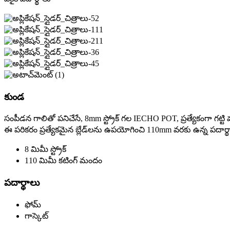
కుండ
సంపీడన గాలితో పనిచేసే, 8mm స్ట్రోక్ గల IECHO POT, ప్రత్యేకంగా గట్టి మ
ఈ పరికరం ప్రత్యేకమైన బ్లేడ్‌లను ఉపయోగించి 110mm వరకు ఉన్న పదార్థాన
8 మిమీ స్ట్రోక్
110 మిమీ కటింగ్ మందం
పదార్థాలు
ఫోమ్
గాస్కెట్