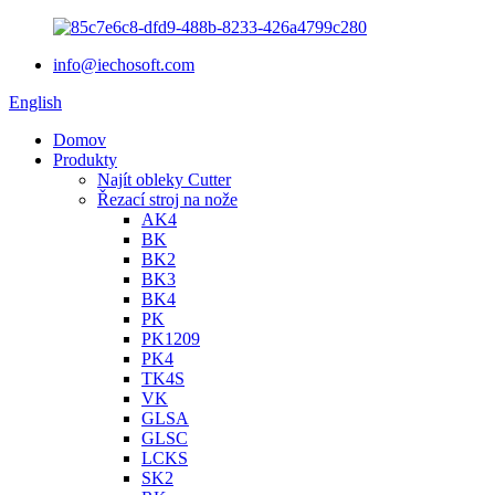
info@iechosoft.com
English
Domov
Produkty
Najít obleky Cutter
Řezací stroj na nože
AK4
BK
BK2
BK3
BK4
PK
PK1209
PK4
TK4S
VK
GLSA
GLSC
LCKS
SK2