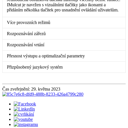
IMulcut je navržen s vizuálními tlačítky jako ikonami a
přidáním několika tlačítek pro usnadnění ovládání uživatelům.
Více provozních režimů
Rozpoznávání zářezů
Rozpoznávání vrtání
Přesnost výstupu a optimalizační parametry
Přizpůsobený jazykový systém
Čas zveřejnění: 29. května 2023