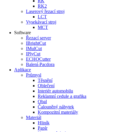
RK
RK2
Laserový řezací stroj
LCT
Vysekávací stroj
MCT
Software
Řezací server
IBrightCut
IMulCut
IPlyCut
ECHOCutter
Balení-Pacdora
Aplikace
Průmysl
Těsnění
Oblečení
Interiér automobilu
Reklamní cedule a grafika
Obal
Čalouněný nábytek
Kompozitní materiály
Materiál
Hliník
Papír