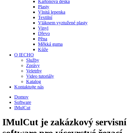
Kartonová deska
Plasty
Vlnitá lepenka
Textilní
Vláknem vyztužené plasty
Vinyl
Dřevo
Pěna
Měkká guma
Kůže
O IECHO
Služby
Zprávy
Veletrhy
Video tutoriály
Katalog
Kontaktujte nás
Domov
Software
IMulCut
IMulCut je zakázkový servisní