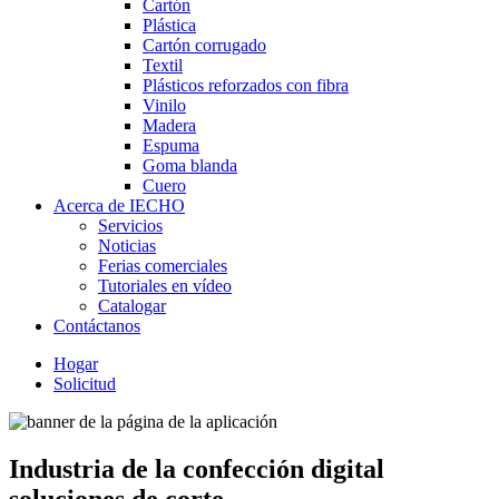
Cartón
Plástica
Cartón corrugado
Textil
Plásticos reforzados con fibra
Vinilo
Madera
Espuma
Goma blanda
Cuero
Acerca de IECHO
Servicios
Noticias
Ferias comerciales
Tutoriales en vídeo
Catalogar
Contáctanos
Hogar
Solicitud
Industria de la confección digital
soluciones de corte