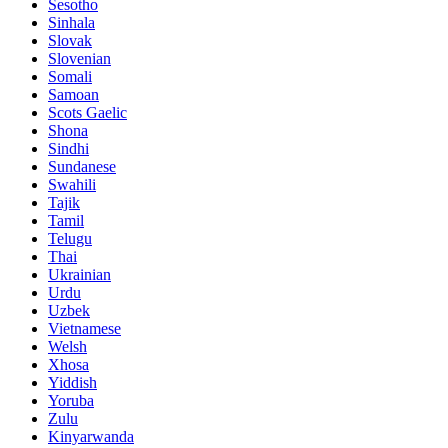
Sesotho
Sinhala
Slovak
Slovenian
Somali
Samoan
Scots Gaelic
Shona
Sindhi
Sundanese
Swahili
Tajik
Tamil
Telugu
Thai
Ukrainian
Urdu
Uzbek
Vietnamese
Welsh
Xhosa
Yiddish
Yoruba
Zulu
Kinyarwanda