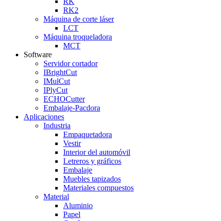
RK
RK2
Máquina de corte láser
LCT
Máquina troqueladora
MCT
Software
Servidor cortador
IBrightCut
IMulCut
IPlyCut
ECHOCutter
Embalaje-Pacdora
Aplicaciones
Industria
Empaquetadora
Vestir
Interior del automóvil
Letreros y gráficos
Embalaje
Muebles tapizados
Materiales compuestos
Material
Aluminio
Papel