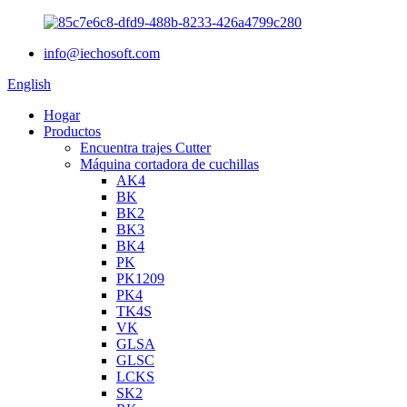
info@iechosoft.com
English
Hogar
Productos
Encuentra trajes Cutter
Máquina cortadora de cuchillas
AK4
BK
BK2
BK3
BK4
PK
PK1209
PK4
TK4S
VK
GLSA
GLSC
LCKS
SK2