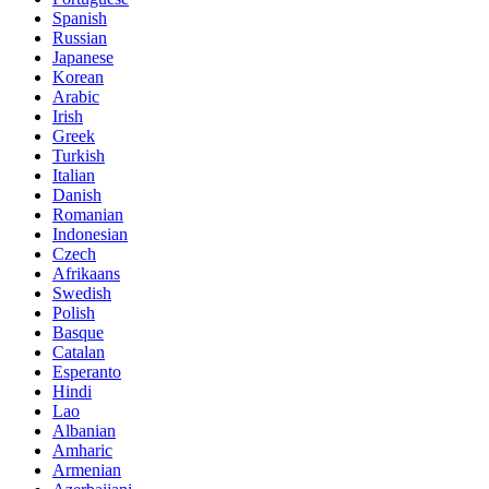
Spanish
Russian
Japanese
Korean
Arabic
Irish
Greek
Turkish
Italian
Danish
Romanian
Indonesian
Czech
Afrikaans
Swedish
Polish
Basque
Catalan
Esperanto
Hindi
Lao
Albanian
Amharic
Armenian