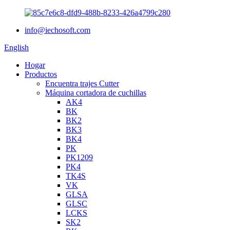
info@iechosoft.com
English
Hogar
Productos
Encuentra trajes Cutter
Máquina cortadora de cuchillas
AK4
BK
BK2
BK3
BK4
PK
PK1209
PK4
TK4S
VK
GLSA
GLSC
LCKS
SK2