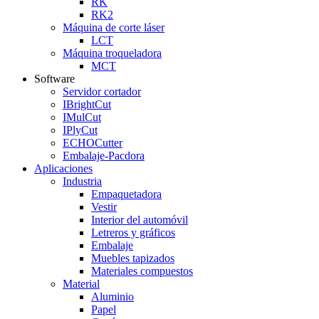
RK
RK2
Máquina de corte láser
LCT
Máquina troqueladora
MCT
Software
Servidor cortador
IBrightCut
IMulCut
IPlyCut
ECHOCutter
Embalaje-Pacdora
Aplicaciones
Industria
Empaquetadora
Vestir
Interior del automóvil
Letreros y gráficos
Embalaje
Muebles tapizados
Materiales compuestos
Material
Aluminio
Papel