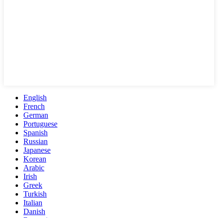
English
French
German
Portuguese
Spanish
Russian
Japanese
Korean
Arabic
Irish
Greek
Turkish
Italian
Danish