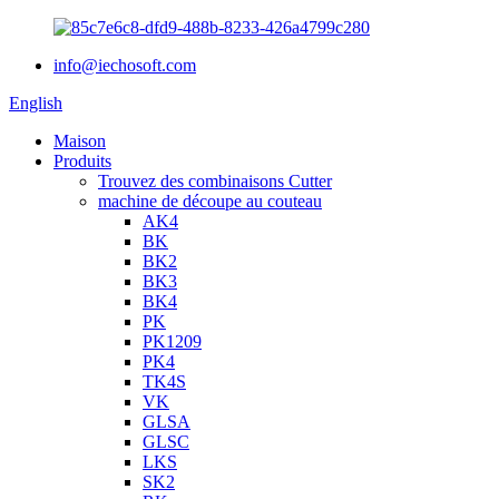
info@iechosoft.com
English
Maison
Produits
Trouvez des combinaisons Cutter
machine de découpe au couteau
AK4
BK
BK2
BK3
BK4
PK
PK1209
PK4
TK4S
VK
GLSA
GLSC
LKS
SK2