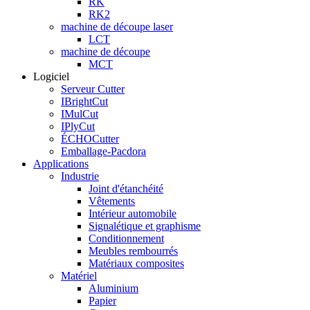
RK
RK2
machine de découpe laser
LCT
machine de découpe
MCT
Logiciel
Serveur Cutter
IBrightCut
IMulCut
IPlyCut
ÉCHOCutter
Emballage-Pacdora
Applications
Industrie
Joint d'étanchéité
Vêtements
Intérieur automobile
Signalétique et graphisme
Conditionnement
Meubles rembourrés
Matériaux composites
Matériel
Aluminium
Papier