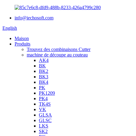
info@iechosoft.com
English
Maison
Produits
Trouvez des combinaisons Cutter
machine de découpe au couteau
AK4
BK
BK2
BK3
BK4
PK
PK1209
PK4
TK4S
VK
GLSA
GLSC
LKS
SK2