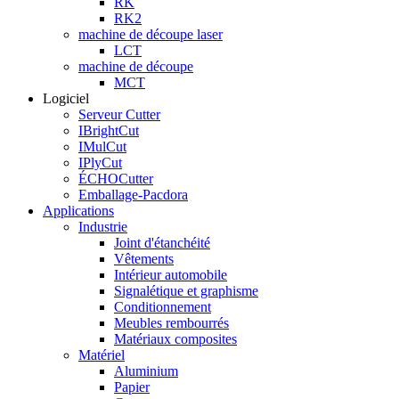
RK
RK2
machine de découpe laser
LCT
machine de découpe
MCT
Logiciel
Serveur Cutter
IBrightCut
IMulCut
IPlyCut
ÉCHOCutter
Emballage-Pacdora
Applications
Industrie
Joint d'étanchéité
Vêtements
Intérieur automobile
Signalétique et graphisme
Conditionnement
Meubles rembourrés
Matériaux composites
Matériel
Aluminium
Papier