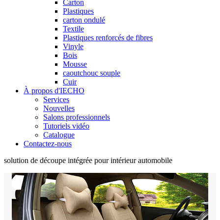
Carton
Plastiques
carton ondulé
Textile
Plastiques renforcés de fibres
Vinyle
Bois
Mousse
caoutchouc souple
Cuir
À propos d'IECHO
Services
Nouvelles
Salons professionnels
Tutoriels vidéo
Catalogue
Contactez-nous
solution de découpe intégrée pour intérieur automobile