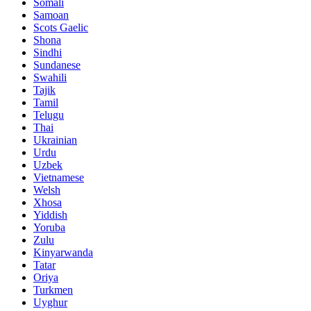
Somali
Samoan
Scots Gaelic
Shona
Sindhi
Sundanese
Swahili
Tajik
Tamil
Telugu
Thai
Ukrainian
Urdu
Uzbek
Vietnamese
Welsh
Xhosa
Yiddish
Yoruba
Zulu
Kinyarwanda
Tatar
Oriya
Turkmen
Uyghur