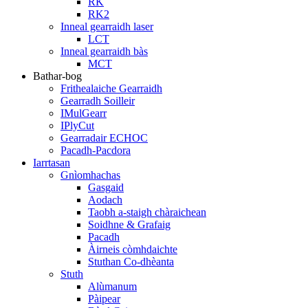
RK
RK2
Inneal gearraidh laser
LCT
Inneal gearraidh bàs
MCT
Bathar-bog
Frithealaiche Gearraidh
Gearradh Soilleir
IMulGearr
IPlyCut
Gearradair ECHOC
Pacadh-Pacdora
Iarrtasan
Gnìomhachas
Gasgaid
Aodach
Taobh a-staigh chàraichean
Soidhne & Grafaig
Pacadh
Àirneis còmhdaichte
Stuthan Co-dhèanta
Stuth
Alùmanum
Pàipear