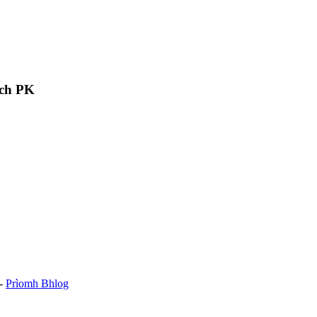
ach PK
-
Prìomh Bhlog