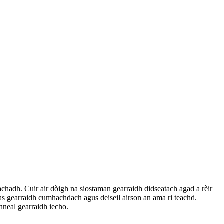
chadh. Cuir air dòigh na siostaman gearraidh didseatach agad a rèir
as gearraidh cumhachdach agus deiseil airson an ama ri teachd.
inneal gearraidh iecho.