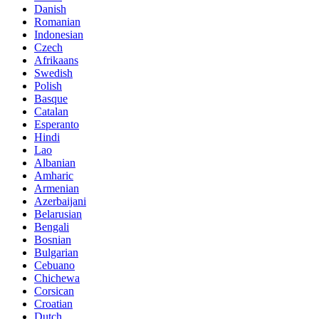
Danish
Romanian
Indonesian
Czech
Afrikaans
Swedish
Polish
Basque
Catalan
Esperanto
Hindi
Lao
Albanian
Amharic
Armenian
Azerbaijani
Belarusian
Bengali
Bosnian
Bulgarian
Cebuano
Chichewa
Corsican
Croatian
Dutch