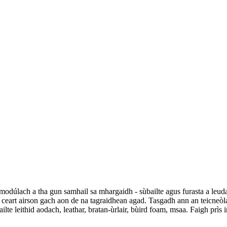
dúlach a tha gun samhail sa mhargaidh - sùbailte agus furasta a leuda
h ceart airson gach aon de na tagraidhean agad. Tasgadh ann an teicneòl
ilte leithid aodach, leathar, bratan-ùrlair, bùird foam, msaa. Faigh prìs 