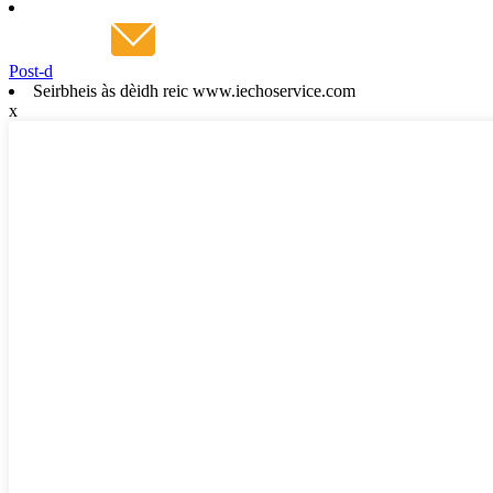
Post-d
Seirbheis às dèidh reic www.iechoservice.com
x