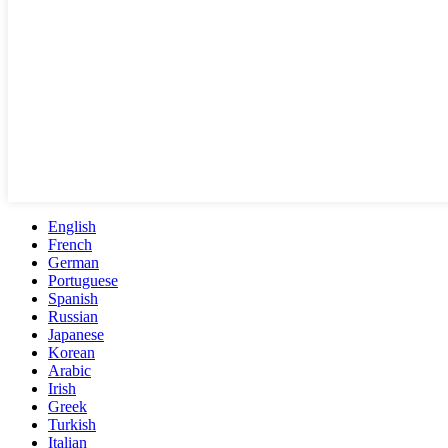
English
French
German
Portuguese
Spanish
Russian
Japanese
Korean
Arabic
Irish
Greek
Turkish
Italian