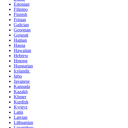
Estonian
Filipino
Finnish
Frisian
Galician
Georgian
Gujarati
Haitian
Hausa
Hawaiian
Hebrew
Hmong
Hungarian
Icelandic
Igbo
Javanese
Kannada
Kazakh
Khmer
Kurdish
Kyrgyz
Latin
Latvian
Lithuanian
Luxembou..