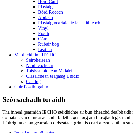
Bòrd Cairt
Plastaig
Bòrd Rocach
Aodach
Plastaig neartaichte le snàithleach
Vinyl
Fiodh
Còm
Rubair bog
Leathar
Mu dheidhinn IECHO
Seirbheisean
Naidheachdan
Taisbeanaidhean Malairt
Clasaichean-teagaisg Bhidio
Catalog
Cuir fios thugainn
Seòrsachadh toraidh
Tha inneal gearraidh IECHO stèidhichte air bun-bheachd dealbhaidh mo
do riatanasan cinneasachaidh fa leth agus lorg am fuasgladh gearraid
Lìbhrig innealan gearraidh didseatach grinn is ceart airson stuthan sùba
Inneal gearraidh sgian