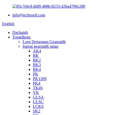
info@iechosoft.com
English
Dachaigh
Toraidhean
Lorg Deiseagan Gearraidh
Inneal gearraidh sgian
AK4
BK
BK2
BK3
BK4
PK
PK1209
PK4
TK4S
VK
GLSA
GLSC
LCKS
SK2