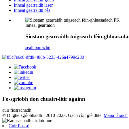
Inneal gearraidh laser
Inneal gearraidh bàs
Inneal gearraidh
Siostam gearraidh tuigseach fèin-ghluasad
seall barrachd
Fo-sgrìobh don chuairt-litir againn
cuir fiosrachadh
© Dlighe-sgrìobhaidh - 2010-2023: Gach còir glèidhte.
Mapa-làraich
Cuir Post-d