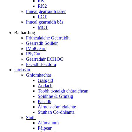
RK
RK2
Inneal gearraidh laser
LCT
Inneal gearraidh bàs
MCT
Bathar-bog
Frithealaiche Gearraidh
Gearradh Soilleir
IMulGearr
IPlyCut
Gearradair ECHOC
Pacadh-Pacdora
Iarrtasan
Gnìomhachas
Gasgaid
Aodach
Taobh a-staigh chàraichean
Soidhne & Grafaig
Pacadh
Àirneis còmhdaichte
Stuthan Co-dhèanta
Stuth
Alùmanum
Pàipear