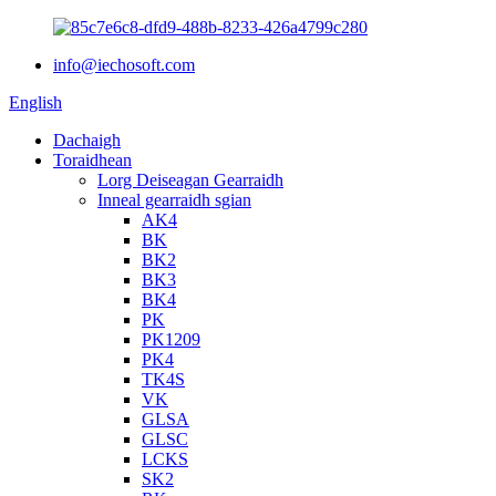
info@iechosoft.com
English
Dachaigh
Toraidhean
Lorg Deiseagan Gearraidh
Inneal gearraidh sgian
AK4
BK
BK2
BK3
BK4
PK
PK1209
PK4
TK4S
VK
GLSA
GLSC
LCKS
SK2