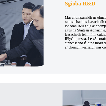
Sgioba R&D
Mar chompanaidh ùr-ghnàtha
rannsachadh is leasachadh n
ionadan R&D aig a’ chom
agus na Stàitean Aonaichte, 
leasachadh leinn fhìn cuid
IPlyCut, msaa. Le 45 còrai
cinneasachd làidir a thoirt
a’ bhuaidh gearraidh nas cr