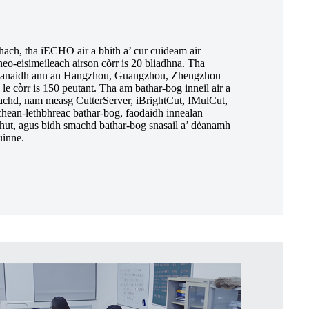
ch, tha iECHO air a bhith a’ cur cuideam air
eo-eisimeileach airson còrr is 20 bliadhna. Tha
panaidh ann an Hangzhou, Guangzhou, Zhengzhou
le còrr is 150 peutant. Tha am bathar-bog inneil air a
eachd, nam measg CutterServer, iBrightCut, IMulCut,
chean-lethbhreac bathar-bog, faodaidh innealan
 dhut, agus bidh smachd bathar-bog snasail a’ dèanamh
uinne.