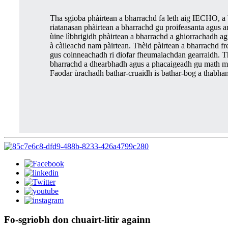
Tha sgioba phàirtean a bharrachd fa leth aig IECHO, a b
riatanasan phàirtean a bharrachd gu proifeasanta agus 
ùine lìbhrigidh phàirtean a bharrachd a ghiorrachadh 
à càileachd nam pàirtean. Thèid pàirtean a bharrachd f
gus coinneachadh ri diofar fheumalachdan gearraidh. Th
bharrachd a dhearbhadh agus a phacaigeadh gu math mu
Faodar ùrachadh bathar-cruaidh is bathar-bog a thabha
Fo-sgrìobh don chuairt-litir againn