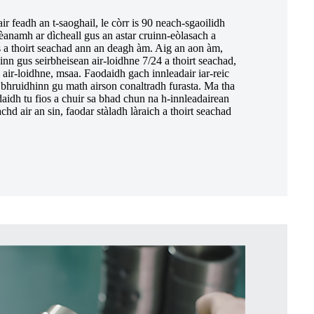
r feadh an t-saoghail, le còrr is 90 neach-sgaoilidh
dèanamh ar dìcheall gus an astar cruinn-eòlasach a
s a thoirt seachad ann an deagh àm. Aig an aon àm,
gainn gus seirbheisean air-loidhne 7/24 a thoirt seachad,
h air-loidhne, msaa. Faodaidh gach innleadair iar-reic
bhruidhinn gu math airson conaltradh furasta. Ma tha
daidh tu fios a chuir sa bhad chun na h-innleadairean
chd air an sin, faodar stàladh làraich a thoirt seachad