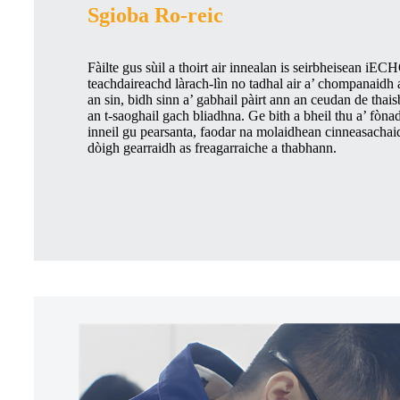
Sgioba Ro-reic
Fàilte gus sùil a thoirt air innealan is seirbheisean iECH
teachdaireachd làrach-lìn no tadhal air a’ chompanaidh 
an sin, bidh sinn a’ gabhail pàirt ann an ceudan de thai
an t-saoghail gach bliadhna. Ge bith a bheil thu a’ fòn
inneil gu pearsanta, faodar na molaidhean cinneasachai
dòigh gearraidh as freagarraiche a thabhann.