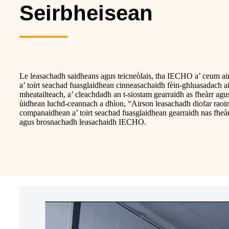
Seirbheisean
Le leasachadh saidheans agus teicneòlais, tha IECHO a’ ceum a
a’ toirt seachad fuasglaidhean cinneasachaidh fèin-ghluasadach 
mheatailteach, a’ cleachdadh an t-siostam gearraidh as fheàrr agu
ùidhean luchd-ceannach a dhìon, “Airson leasachadh diofar raoin
companaidhean a’ toirt seachad fuasglaidhean gearraidh nas fheàrr
agus brosnachadh leasachaidh IECHO.