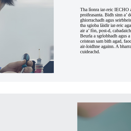
Tha lìonra iar-reic IECHO ai
proifeasanta. Bidh sinn a’ 
ghiorrachadh agus seirbhei
tha sgioba làidir iar-reic a
air a’ fòn, post-d, cabadaic
Beurla a sgrìobhadh agus a 
ceistean sam bith agad, fao
air-loidhne againn. A bharra
cuideachd.