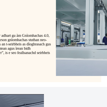
ir adhart gu àm Gnìomhachas 4.0,
airson gnìomhachas stuthan neo-
s an t-seirbheis as dìoghrasach gus
tean agus ìrean bidh
”, is e seo feallsanachd seirbheis