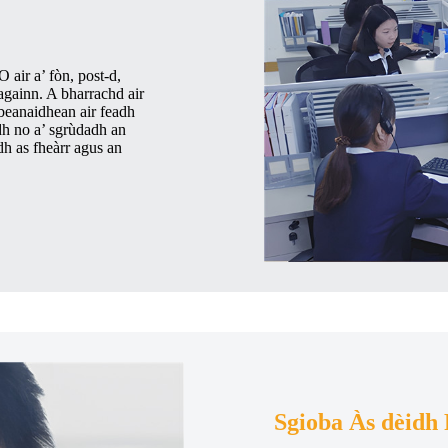
O air a’ fòn, post-d,
againn. A bharrachd air
sbeanaidhean air feadh
adh no a’ sgrùdadh an
dh as fheàrr agus an
Sgioba Às dèidh 