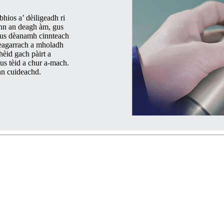
hios a’ dèiligeadh ri
ann an deagh àm, gus
agus dèanamh cinnteach
reagarrach a mholadh
èid gach pàirt a
s tèid a chur a-mach.
nn cuideachd.