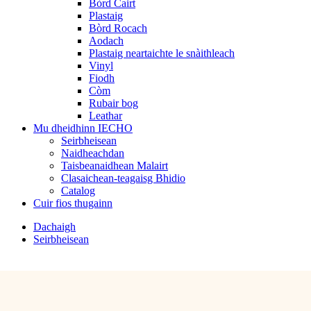
Bòrd Cairt
Plastaig
Bòrd Rocach
Aodach
Plastaig neartaichte le snàithleach
Vinyl
Fiodh
Còm
Rubair bog
Leathar
Mu dheidhinn IECHO
Seirbheisean
Naidheachdan
Taisbeanaidhean Malairt
Clasaichean-teagaisg Bhidio
Catalog
Cuir fios thugainn
Dachaigh
Seirbheisean