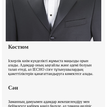
Костюм
Іскерлік киім күнделікті жұмыста маңызды орын
алады. Адамдар оның ыңғайлы және әдемі болуын
талап етеді, ал IECHO сізге тұтынушылардың
қажеттіліктерін қанағаттандыруға көмектесе алады.
Сән
Заманның дамуымен адамдар жекешелендіру мен
бейімдеуге көбірек көңіл бөлуде, ал тамаша өндіріс