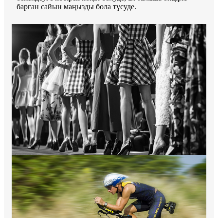
барған сайын маңызды бола түсуде.