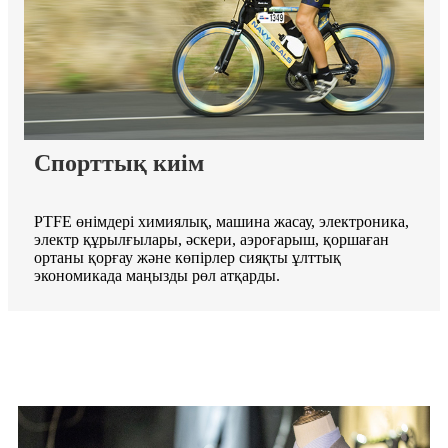
Спорттық киім
PTFE өнімдері химиялық, машина жасау, электроника,
электр құрылғылары, әскери, аэроғарыш, қоршаған
ортаны қорғау және көпірлер сияқты ұлттық
экономикада маңызды рөл атқарды.