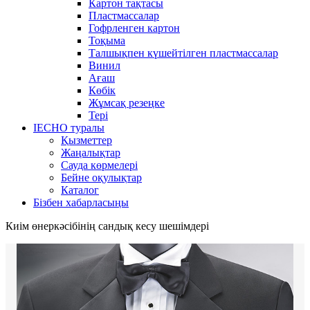
Картон тақтасы
Пластмассалар
Гофрленген картон
Тоқыма
Талшықпен күшейтілген пластмассалар
Винил
Ағаш
Көбік
Жұмсақ резеңке
Тері
IECHO туралы
Қызметтер
Жаңалықтар
Сауда көрмелері
Бейне оқулықтар
Каталог
Бізбен хабарласыңы
Киім өнеркәсібінің сандық кесу шешімдері