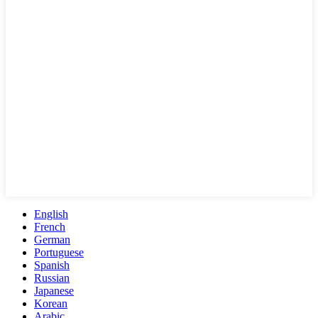
English
French
German
Portuguese
Spanish
Russian
Japanese
Korean
Arabic