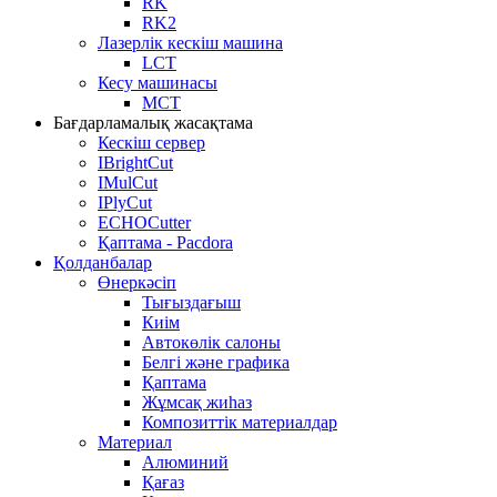
RK
RK2
Лазерлік кескіш машина
LCT
Кесу машинасы
MCT
Бағдарламалық жасақтама
Кескіш сервер
IBrightCut
IMulCut
IPlyCut
ECHOCutter
Қаптама - Pacdora
Қолданбалар
Өнеркәсіп
Тығыздағыш
Киім
Автокөлік салоны
Белгі және графика
Қаптама
Жұмсақ жиһаз
Композиттік материалдар
Материал
Алюминий
Қағаз