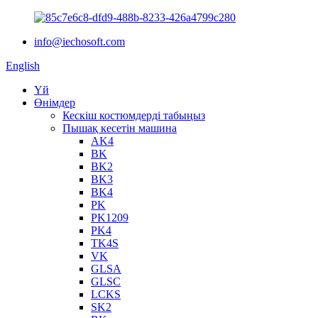
info@iechosoft.com
English
Үй
Өнімдер
Кескіш костюмдерді табыңыз
Пышақ кесетін машина
AK4
BK
BK2
BK3
BK4
PK
PK1209
PK4
TK4S
VK
GLSA
GLSC
LCKS
SK2