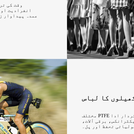
وقت کی تر
انفرادیت اور
عمدہ پیداوار زی
ھیلوں کا لباس
مختلف PTFE مصنوعات نے قومی معیشت میں اہم کردار ادا
کٹرانکس، برقی آلات،
ولیاتی تحفظ اور پل۔