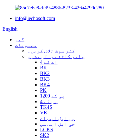
info@iechosoft.com
English
گھر
مصنوعات
کٹر سوٹ تلاش کریں۔
چاقو کاٹنے والی مشین
اے کے 4
BK
BK2
BK3
BK4
PK
پی کے 1209
پی کے 4
TK4S
VK
جی ایل ایس اے
جی ایل ایس سی
LCKS
SK2