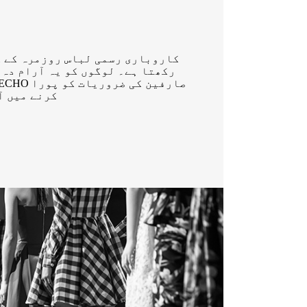
کاروباری رسمی لباس روزمرہ کے ک
رکھتا ہے۔ لوگوں کو یہ آرام دہ 
کرنے میں آ