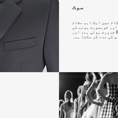
سوٹ
ام میں ایک اہم مقام
اور خوبصورت ہونے کی
ضرورت ہوتی ہے، اور IECHO صارفین کی ضروریات کو پورا
پ کی مدد کر سکتا ہے۔