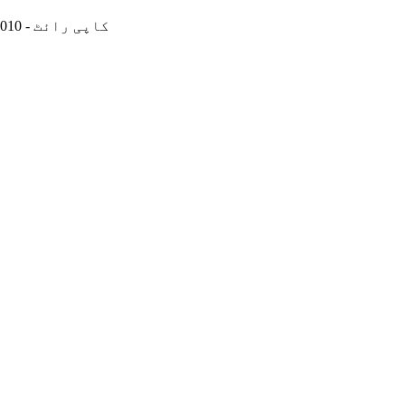
© کاپی رائٹ - 2010-2023: جملہ حقوق محفوظ ہیں۔