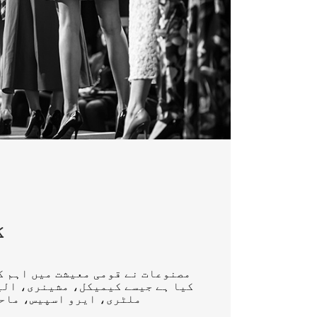
ک
کیا ہے جیسے کیمیکل، مشینری، الی
ملٹری، ایرو اسپیس، ماح