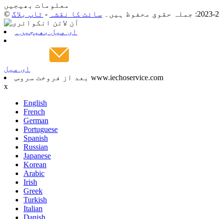
معلومات بھیجیں
سائٹ کا نقشہ
-
ٹاپ بلاگ
ای میل بھیجیں۔
ای میل
بعد از فروخت سروس www.iechoservice.com
x
English
French
German
Portuguese
Spanish
Russian
Japanese
Korean
Arabic
Irish
Greek
Turkish
Italian
Danish