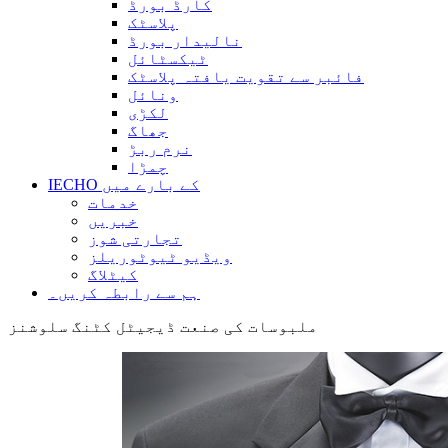
کارڈ بورڈ
پلاسٹک
نالیدار بورڈ
ٹیکسٹائل
فائبر سے تقویت یافتہ پلاسٹک
ونائل
لکڑی
جھاگ
نرم ربڑ
چمڑا
IECHO کے بارے میں
خدمات
خبریں
تجارتی شوز
ویڈیو ٹیوٹوریلز
کیٹلاگ
ہم سے رابطہ کریں۔
ملبوسات کی صنعت ڈیجیٹل کٹنگ سلوشنز