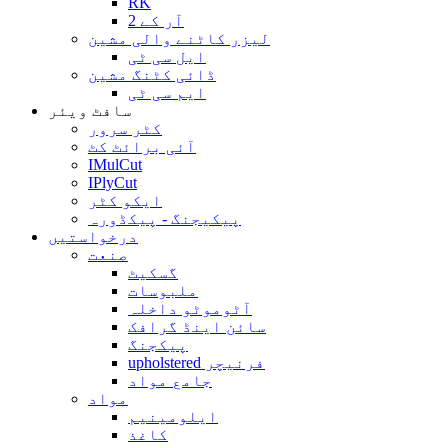
RK
آر کے 2
لیزر کاٹنے والی مشین
ایل سی ٹی
ڈائی کٹنگ مشین
ایم سی ٹی
سافٹ ویئر
کٹر سرور
آئی برائٹ کٹ
IMulCut
IPlyCut
ایکو کٹر
پیکیجنگ - پیکڈورہ
درخواستیں
صنعت
گسکیٹ
ملبوسات
آٹوموٹو داخلہ
سائن اینڈ گرافک
پیکجنگ
upholstered فرنیچر
جامع مواد
مواد
ایلومینیم
کاغذ