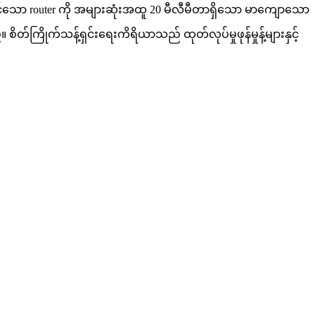
နှင်သော router ကို အများဆုံးအထူ 20 မီလီမီတာရှိသော မာကျောသော
ကြိုက်သန့်ရှင်းရေးကိရိယာသည် ထုတ်လုပ်မှုဖုန်မှုန့်များနှင့်