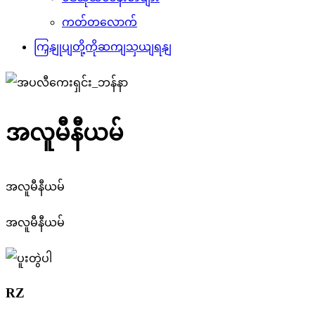
ကတ်တလောက်
ကြှနျုပျတို့ကိုဆကျသှယျရနျ
အလူမီနီယမ်
အလူမီနီယမ်
အလူမီနီယမ်
RZ