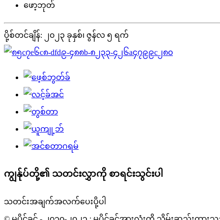
ဖော့ဘုတ်
ပို့စ်တင်ချိန်: ၂၀၂၃ ခုနှစ်၊ ဇွန်လ ၅ ရက်
ကျွန်ုပ်တို့၏ သတင်းလွှာကို စာရင်းသွင်းပါ
သတင်းအချက်အလက်ပေးပို့ပါ
© မူပိုင်ခွင့် - ၂၀၁၀-၂၀၂၃ : မူပိုင်ခွင့်အားလုံးကို သိမ်းဆည်းထား