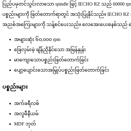
ပြည်ပမှတင်သွင်းလာသော spindle ဖြင့် IECHO RZ သည် 60000 rpm 
ပစ္စည်းများကို ဖြတ်တောက်ရာတွင် အသုံးပြုနိုင်သည်။ IECHO RZ သ
အညစ်အကြေးများကို သန့်စင်ပေးသည်။ လေအေးပေးစနစ်သည် ဓါးသ
အများဆုံး ၆၀,၀၀၀ rpm
ခြေလှမ်းမဲ့ ချိန်ညှိနိုင်သော အမြန်နှုန်း
မာကျောသောပစ္စည်းဖြတ်တောက်ခြင်း
ပျော့ပျောင်းသောအမြှုပ်ပစ္စည်းဖြတ်တောက်ခြင်း
ပစ္စည်းများ
အက်ခရီလစ်
အလူမီနီယမ်
MDF ဘုတ်