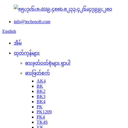
info@iechosoft.com
English
အိမ်
ထုတ်ကုန်များ
ဓားခုတ်ဝတ်စုံများ ရှာပါ
ဓားဖြတ်စက်
AK4
BK
BK2
BK3
BK4
PK
PK1209
PK4
TK4S
VK