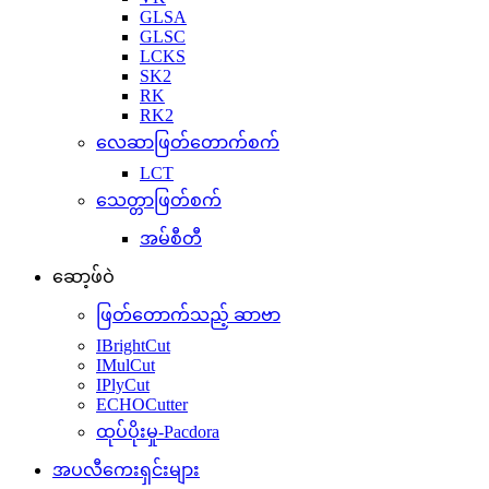
GLSA
GLSC
LCKS
SK2
RK
RK2
လေဆာဖြတ်တောက်စက်
LCT
သေတ္တာဖြတ်စက်
အမ်စီတီ
ဆော့ဖ်ဝဲ
ဖြတ်တောက်သည့် ဆာဗာ
IBrightCut
IMulCut
IPlyCut
ECHOCutter
ထုပ်ပိုးမှု-Pacdora
အပလီကေးရှင်းများ