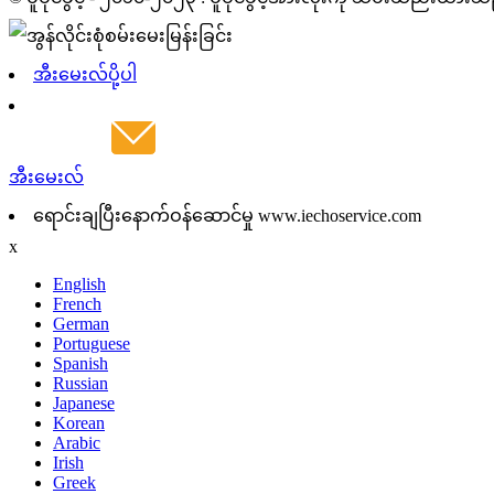
အီးမေးလ်ပို့ပါ
အီးမေးလ်
ရောင်းချပြီးနောက်ဝန်ဆောင်မှု www.iechoservice.com
x
English
French
German
Portuguese
Spanish
Russian
Japanese
Korean
Arabic
Irish
Greek