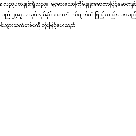
လည်ပတ်နှုန်းရှိသည်။ မြင့်မားသောကြိမ်နှုန်းမော်တာဖြင့်မောင်း
ည် ၂၄/၇ အလုပ်လုပ်နိုင်သော လိုအပ်ချက်ကို ဖြည့်ဆည်းပေးသည်။ စိတ်
ွားသက်တမ်းကို တိုးမြှင့်ပေးသည်။