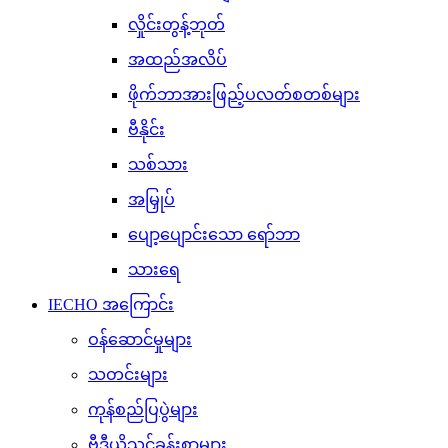
လှိုင်းတွန့်ဘုတ်
အထည်အလိပ်
ဖိုက်ဘာအားဖြည့်ပလတ်စတစ်များ
ဗီနိုင်း
သစ်သား
အမြှုပ်
ပျော့ပျောင်းသော ရော်ဘာ
သားရေ
IECHO အကြောင်း
ဝန်ဆောင်မှုများ
သတင်းများ
ကုန်စည်ပြပွဲများ
ဗီဒီယိုသင်ခန်းစာများ