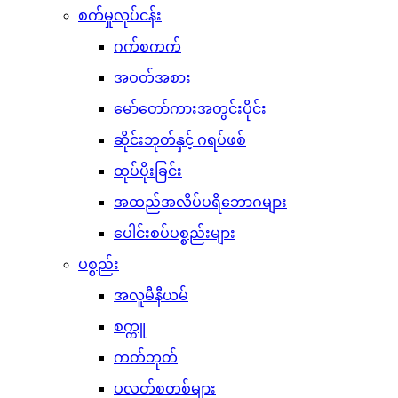
စက်မှုလုပ်ငန်း
ဂက်စကက်
အဝတ်အစား
မော်တော်ကားအတွင်းပိုင်း
ဆိုင်းဘုတ်နှင့် ဂရပ်ဖစ်
ထုပ်ပိုးခြင်း
အထည်အလိပ်ပရိဘောဂများ
ပေါင်းစပ်ပစ္စည်းများ
ပစ္စည်း
အလူမီနီယမ်
စက္ကူ
ကတ်ဘုတ်
ပလတ်စတစ်များ