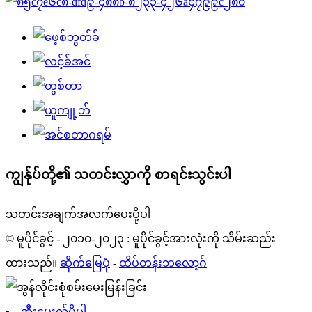
ကျွန်ုပ်တို့၏ သတင်းလွှာကို စာရင်းသွင်းပါ
သတင်းအချက်အလက်ပေးပို့ပါ
© မူပိုင်ခွင့် - ၂၀၁၀-၂၀၂၃ : မူပိုင်ခွင့်အားလုံးကို သိမ်းဆည်း
ထားသည်။
ဆိုက်မြေပုံ
-
ထိပ်တန်းဘလော့ဂ်
အီးမေးလ်ပို့ပါ