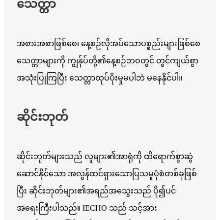
သေတ္တာ
အစားအစာဖြစ်စေ၊ နေ့စဉ်လိုအပ်သောပစ္စည်းများဖြစ်စေ
သေတ္တာများကို ကျွန်ုပ်တို့၏နေ့စဉ်ဘဝတွင် တွင်ကျယ်စွာ
အသုံးပြုကြပြီး သေတ္တာထုပ်ပိုးမှုမပါဘဲ မနေနိုင်ပါ။
ဆိုင်းဘုတ်
ဆိုင်းဘုတ်များသည် လူများ၏အာရုံကို ထိရောက်စွာဆွဲ
ဆောင်နိုင်သော အလွန်ထင်ရှားသောပြသမှုပုံစံတစ်ခုဖြစ်
ပြီး ဆိုင်းဘုတ်များ၏အရည်အသွေးသည် ပို၍ပင်
အရေးကြီးပါသည်။ IECHO သည် သင့်အား