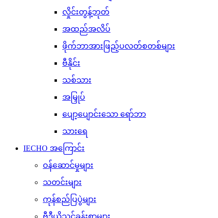
လှိုင်းတွန့်ဘုတ်
အထည်အလိပ်
ဖိုက်ဘာအားဖြည့်ပလတ်စတစ်များ
ဗီနိုင်း
သစ်သား
အမြှုပ်
ပျော့ပျောင်းသော ရော်ဘာ
သားရေ
IECHO အကြောင်း
ဝန်ဆောင်မှုများ
သတင်းများ
ကုန်စည်ပြပွဲများ
ဗီဒီယိုသင်ခန်းစာများ