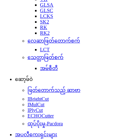
GLSA
GLSC
LCKS
SK2
RK
RK2
လေဆာဖြတ်တောက်စက်
LCT
သေတ္တာဖြတ်စက်
အမ်စီတီ
ဆော့ဖ်ဝဲ
ဖြတ်တောက်သည့် ဆာဗာ
IBrightCut
IMulCut
IPlyCut
ECHOCutter
ထုပ်ပိုးမှု-Pacdora
အပလီကေးရှင်းများ