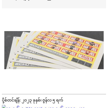
ပို့စ်တင်ချိန်: ၂၀၂၃ ခုနှစ်၊ ဇွန်လ ၅ ရက်