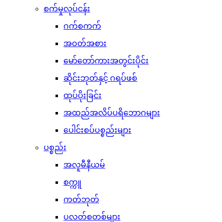
စက်မှုလုပ်ငန်း
ဂက်စကက်
အဝတ်အစား
မော်တော်ကားအတွင်းပိုင်း
ဆိုင်းဘုတ်နှင့် ဂရပ်ဖစ်
ထုပ်ပိုးခြင်း
အထည်အလိပ်ပရိဘောဂများ
ပေါင်းစပ်ပစ္စည်းများ
ပစ္စည်း
အလူမီနီယမ်
စက္ကူ
ကတ်ဘုတ်
ပလတ်စတစ်များ