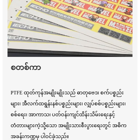
စတစ်ကာ
PTFE ထုတ်ကုန်အမျိုးမျိုးသည် ဓာတုဗေဒ၊ စက်ပစ္စည်း
များ၊ အီလက်ထရွန်းနစ်ပစ္စည်းများ၊ လျှပ်စစ်ပစ္စည်းများ၊
စစ်ရေး၊ အာကာသ၊ ပတ်ဝန်းကျင်ထိန်းသိမ်းရေးနှင့်
တံတားများကဲ့သို့သော အမျိုးသားစီးပွားရေးတွင် အဓိက
အခန်းကဏ္ဍမှ ပါဝင်ခဲ့သည်။