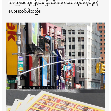
အရည်အသွေးမြင့်မားပြီး ထိရောက်သောထုတ်လုပ်မှုကို
ပေးဆောင်ပါသည်။