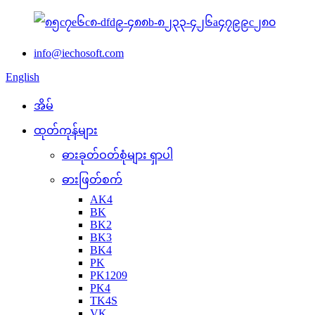
info@iechosoft.com
English
အိမ်
ထုတ်ကုန်များ
ဓားခုတ်ဝတ်စုံများ ရှာပါ
ဓားဖြတ်စက်
AK4
BK
BK2
BK3
BK4
PK
PK1209
PK4
TK4S
VK