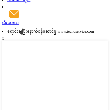
အီးမေးလ်
ရောင်းချပြီးနောက်ဝန်ဆောင်မှု www.iechoservice.com
x