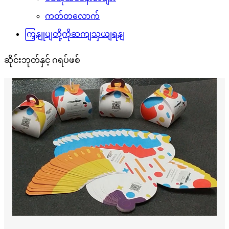
ကတ်တလောက်
ကြှနျုပျတို့ကိုဆကျသှယျရနျ
ဆိုင်းဘုတ်နှင့် ဂရပ်ဖစ်