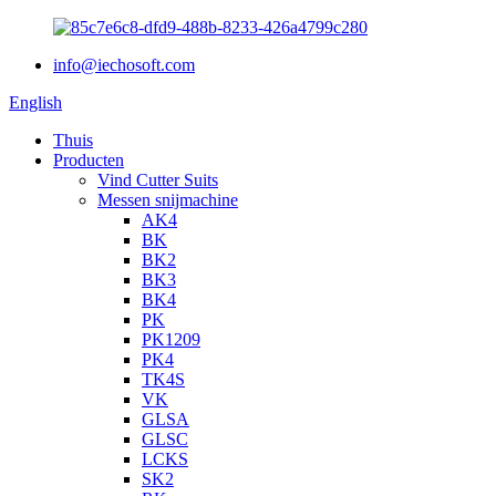
info@iechosoft.com
English
Thuis
Producten
Vind Cutter Suits
Messen snijmachine
AK4
BK
BK2
BK3
BK4
PK
PK1209
PK4
TK4S
VK
GLSA
GLSC
LCKS
SK2