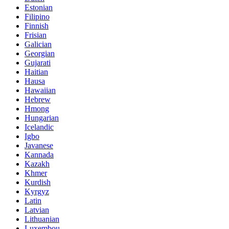
Estonian
Filipino
Finnish
Frisian
Galician
Georgian
Gujarati
Haitian
Hausa
Hawaiian
Hebrew
Hmong
Hungarian
Icelandic
Igbo
Javanese
Kannada
Kazakh
Khmer
Kurdish
Kyrgyz
Latin
Latvian
Lithuanian
Luxembou..