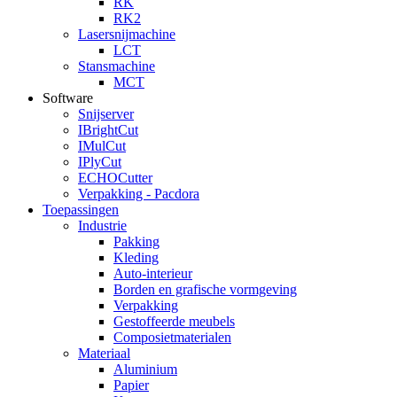
RK
RK2
Lasersnijmachine
LCT
Stansmachine
MCT
Software
Snijserver
IBrightCut
IMulCut
IPlyCut
ECHOCutter
Verpakking - Pacdora
Toepassingen
Industrie
Pakking
Kleding
Auto-interieur
Borden en grafische vormgeving
Verpakking
Gestoffeerde meubels
Composietmaterialen
Materiaal
Aluminium
Papier