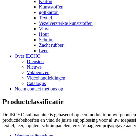
Karton
Kunststoffen
golfkarton
Textiel
Vezelversterkte kunststoffen
Vinyl
Hout
Schuim
Zacht rubber
Leer
Over IECHO
Diensten
Nieuws
Vakbeurzen
Videohandleidingen
Catalogus
Neem contact met ons op
Productclassificatie
De IECHO snijmachine is gebaseerd op een modulair ontwerpconcept da
productiebehoeften en vind de juiste snijoplossing voor al uw toepass
textiel, leer, tapijten, schuimpanelen, enz. Vraag een prijsopgave aa
Messen snijmachine