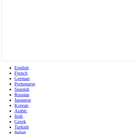
English
French
German
Portuguese
Spanish
Russian
Japanese
Korean
Arabic
Irish
Greek
Turkish
Italian