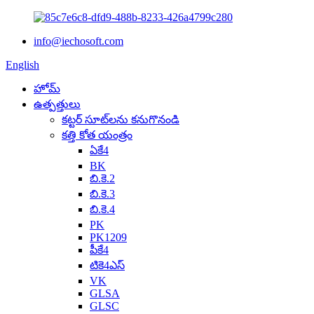
info@iechosoft.com
English
హోమ్
ఉత్పత్తులు
కట్టర్ సూట్‌లను కనుగొనండి
కత్తి కోత యంత్రం
ఏకే4
BK
బి.కె.2
బి.కె.3
బి.కె.4
PK
PK1209
పీకే4
టికె4ఎస్
VK
GLSA
GLSC