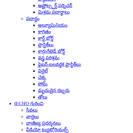
అప్హోల్స్టర్డ్ ఫర్నిచర్
మిశ్రమ పదార్థాలు
పదార్థం
అల్యూమినియం
కాగితం
కార్డ్ బోర్డ్
ప్లాస్టిక్‌లు
కార్రుగేటెడ్ బోర్డ్
వస్త్ర పరిశ్రమ
ఫైబర్-బలవర్ధక ప్లాస్టిక్‌లు
వినైల్
చెక్క
ఫోమ్
మృదువైన రబ్బరు
తోలు
IECHO గురించి
సేవలు
వార్తలు
వాణిజ్య ప్రదర్శనలు
వీడియో ట్యుటోరియల్స్