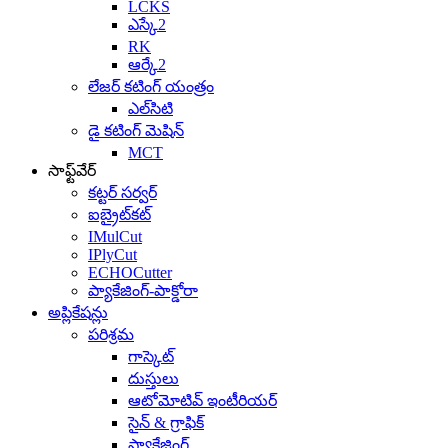
LCKS
ఎస్కే2
RK
ఆర్కే2
లేజర్ కటింగ్ యంత్రం
ఎల్‌సిటి
డై కటింగ్ మెషిన్
MCT
సాఫ్ట్‌వేర్
కట్టర్ సర్వర్
ఐబ్రైట్‌కట్
IMulCut
IPlyCut
ECHOCutter
ప్యాకేజింగ్-పాక్డోరా
అప్లికేషన్లు
పరిశ్రమ
గాస్కెట్
దుస్తులు
ఆటోమోటివ్ ఇంటీరియర్
సైన్ & గ్రాఫిక్
ప్యాకేజింగ్