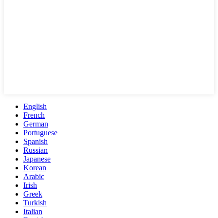
English
French
German
Portuguese
Spanish
Russian
Japanese
Korean
Arabic
Irish
Greek
Turkish
Italian