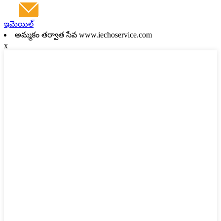
ఇమెయిల్
అమ్మకం తర్వాత సేవ www.iechoservice.com
x