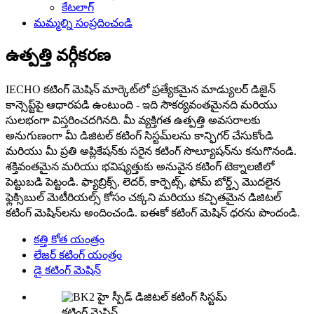
కేటలాగ్
మమ్మల్ని సంప్రదించండి
ఉత్పత్తి వర్గీకరణ
IECHO కటింగ్ మెషిన్ మార్కెట్‌లో ప్రత్యేకమైన మాడ్యులర్ డిజైన్
కాన్సెప్ట్‌పై ఆధారపడి ఉంటుంది - ఇది సౌకర్యవంతమైనది మరియు
సులభంగా విస్తరించదగినది. మీ వ్యక్తిగత ఉత్పత్తి అవసరాలకు
అనుగుణంగా మీ డిజిటల్ కటింగ్ సిస్టమ్‌లను కాన్ఫిగర్ చేసుకోండి
మరియు మీ ప్రతి అప్లికేషన్‌కు సరైన కటింగ్ సొల్యూషన్‌ను కనుగొనండి.
శక్తివంతమైన మరియు భవిష్యత్తుకు అనువైన కటింగ్ టెక్నాలజీలో
పెట్టుబడి పెట్టండి. ఫ్యాబ్రిక్స్, లెదర్, కార్పెట్స్, ఫోమ్ బోర్డ్స్ మొదలైన
ఫ్లెక్సిబుల్ మెటీరియల్స్ కోసం చక్కని మరియు కచ్చితమైన డిజిటల్
కటింగ్ మెషిన్‌లను అందించండి. ఐఈకో కటింగ్ మెషిన్ ధరను పొందండి.
కత్తి కోత యంత్రం
లేజర్ కటింగ్ యంత్రం
డై కటింగ్ మెషిన్
కటింగ్ మెషిన్