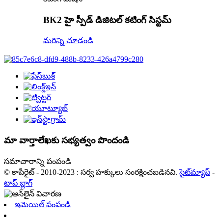
BK2 హై స్పీడ్ డిజిటల్ కటింగ్ సిస్టమ్
మరిన్ని చూడండి
మా వార్తాలేఖకు సభ్యత్వం పొందండి
సమాచారాన్ని పంపండి
© కాపీరైట్ - 2010-2023 : సర్వ హక్కులు సంరక్షించబడినవి.
సైట్‌మ్యాప్
-
టాప్ బ్లాగ్
ఇమెయిల్ పంపండి