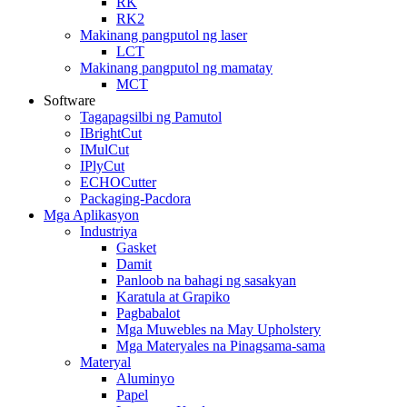
RK
RK2
Makinang pangputol ng laser
LCT
Makinang pangputol ng mamatay
MCT
Software
Tagapagsilbi ng Pamutol
IBrightCut
IMulCut
IPlyCut
ECHOCutter
Packaging-Pacdora
Mga Aplikasyon
Industriya
Gasket
Damit
Panloob na bahagi ng sasakyan
Karatula at Grapiko
Pagbabalot
Mga Muwebles na May Upholstery
Mga Materyales na Pinagsama-sama
Materyal
Aluminyo
Papel