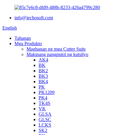
info@iechosoft.com
English
Tahanan
Mga Produkto
Maghanap ng mga Cutter Suits
Makinang pangputol ng kutsilyo
AK4
BK
BK2
BK3
BK4
PK
PK1209
PK4
TK4S
VK
GLSA
GLSC
LCKS
SK2