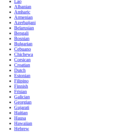
Lao
Albanian
Amharic
Armenian
Azerbaijani
Belarusian
Bengali
Bosnian
Bulgarian
Cebuano
Chichewa
Corsican
Croatian
Dutch
Estonian
Filipino
Finnish
Frisian
Galician
Georgian
Gujarati
Haitian
Hausa
Hawaiian
Hebrew