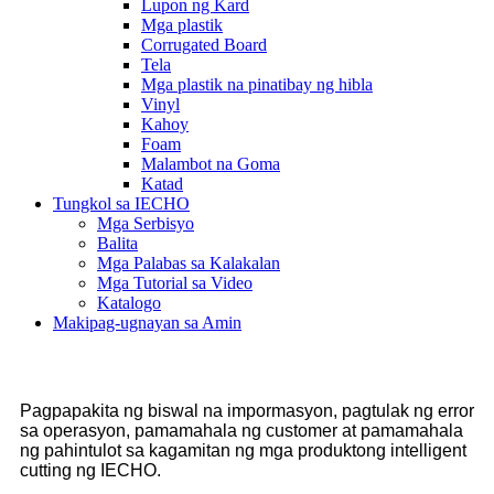
Lupon ng Kard
Mga plastik
Corrugated Board
Tela
Mga plastik na pinatibay ng hibla
Vinyl
Kahoy
Foam
Malambot na Goma
Katad
Tungkol sa IECHO
Mga Serbisyo
Balita
Mga Palabas sa Kalakalan
Mga Tutorial sa Video
Katalogo
Makipag-ugnayan sa Amin
Pagpapakita ng biswal na impormasyon, pagtulak ng error
sa operasyon, pamamahala ng customer at pamamahala
ng pahintulot sa kagamitan ng mga produktong intelligent
cutting ng IECHO.