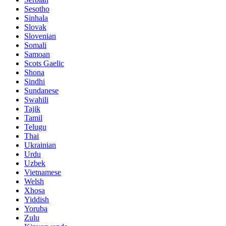
Sesotho
Sinhala
Slovak
Slovenian
Somali
Samoan
Scots Gaelic
Shona
Sindhi
Sundanese
Swahili
Tajik
Tamil
Telugu
Thai
Ukrainian
Urdu
Uzbek
Vietnamese
Welsh
Xhosa
Yiddish
Yoruba
Zulu