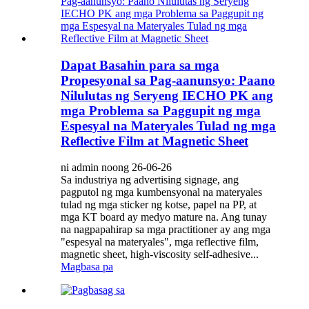
Dapat Basahin para sa mga
Propesyonal sa Pag-aanunsyo: Paano
Nilulutas ng Seryeng IECHO PK ang
mga Problema sa Paggupit ng mga
Espesyal na Materyales Tulad ng mga
Reflective Film at Magnetic Sheet
ni admin noong 26-06-26
Sa industriya ng advertising signage, ang
pagputol ng mga kumbensyonal na materyales
tulad ng mga sticker ng kotse, papel na PP, at
mga KT board ay medyo mature na. Ang tunay
na nagpapahirap sa mga practitioner ay ang mga
"espesyal na materyales", mga reflective film,
magnetic sheet, high-viscosity self-adhesive...
Magbasa pa