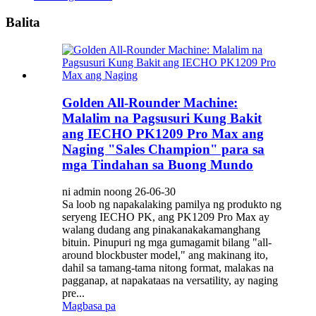
Balita
Golden All-Rounder Machine:
Malalim na Pagsusuri Kung Bakit
ang IECHO PK1209 Pro Max ang
Naging "Sales Champion" para sa
mga Tindahan sa Buong Mundo
ni admin noong 26-06-30
Sa loob ng napakalaking pamilya ng produkto ng
seryeng IECHO PK, ang PK1209 Pro Max ay
walang dudang ang pinakanakakamanghang
bituin. Pinupuri ng mga gumagamit bilang "all-
around blockbuster model," ang makinang ito,
dahil sa tamang-tama nitong format, malakas na
pagganap, at napakataas na versatility, ay naging
pre...
Magbasa pa