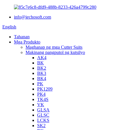
info@iechosoft.com
English
Tahanan
Mga Produkto
Maghanap ng mga Cutter Suits
Makinang pangputol ng kutsilyo
AK4
BK
BK2
BK3
BK4
PK
PK1209
PK4
TK4S
VK
GLSA
GLSC
LCKS
SK2