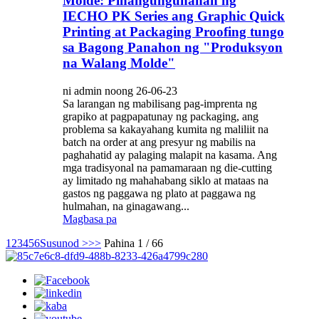
Molde: Pinangungunahan ng
IECHO PK Series ang Graphic Quick
Printing at Packaging Proofing tungo
sa Bagong Panahon ng "Produksyon
na Walang Molde"
ni admin noong 26-06-23
Sa larangan ng mabilisang pag-imprenta ng
grapiko at pagpapatunay ng packaging, ang
problema sa kakayahang kumita ng maliliit na
batch na order at ang presyur ng mabilis na
paghahatid ay palaging malapit na kasama. Ang
mga tradisyonal na pamamaraan ng die-cutting
ay limitado ng mahahabang siklo at mataas na
gastos ng paggawa ng plato at paggawa ng
hulmahan, na ginagawang...
Magbasa pa
1
2
3
4
5
6
Susunod >
>>
Pahina 1 / 66