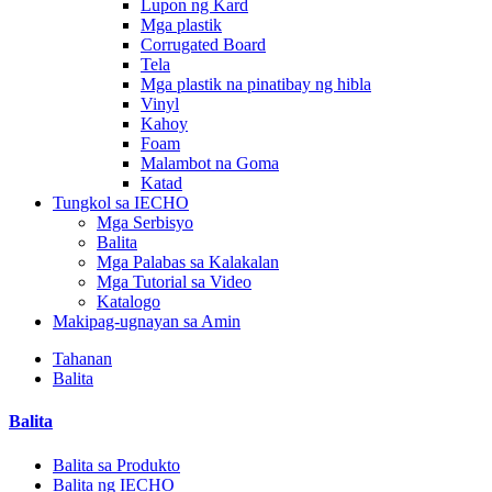
Lupon ng Kard
Mga plastik
Corrugated Board
Tela
Mga plastik na pinatibay ng hibla
Vinyl
Kahoy
Foam
Malambot na Goma
Katad
Tungkol sa IECHO
Mga Serbisyo
Balita
Mga Palabas sa Kalakalan
Mga Tutorial sa Video
Katalogo
Makipag-ugnayan sa Amin
Tahanan
Balita
Balita
Balita sa Produkto
Balita ng IECHO