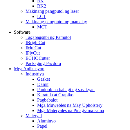
RK
RK2
Makinang pangputol ng laser
LCT
Makinang pangputol ng mamatay
MCT
Software
Tagapagsilbi ng Pamutol
IBrightCut
IMulCut
IPlyCut
ECHOCutter
Packaging-Pacdora
Mga Aplikasyon
Industriya
Gasket
Damit
Panloob na bahagi ng sasakyan
Karatula at Grapiko
Pagbabalot
Mga Muwebles na May Upholstery
Mga Materyales na Pinagsama-sama
Materyal
Aluminyo
Papel