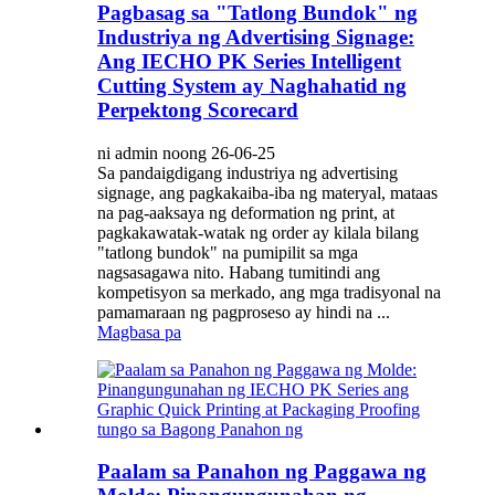
Pagbasag sa "Tatlong Bundok" ng
Industriya ng Advertising Signage:
Ang IECHO PK Series Intelligent
Cutting System ay Naghahatid ng
Perpektong Scorecard
ni admin noong 26-06-25
Sa pandaigdigang industriya ng advertising
signage, ang pagkakaiba-iba ng materyal, mataas
na pag-aaksaya ng deformation ng print, at
pagkakawatak-watak ng order ay kilala bilang
"tatlong bundok" na pumipilit sa mga
nagsasagawa nito. Habang tumitindi ang
kompetisyon sa merkado, ang mga tradisyonal na
pamamaraan ng pagproseso ay hindi na ...
Magbasa pa
Paalam sa Panahon ng Paggawa ng