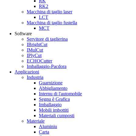
RK
RK2
Macchina di taglio laser
LCT
Macchina di taglio fustella
MCT
Software
Servitore di taglierina
IBrightCut
IMulCut
IPlyCut
ECHOCutter
Imballaggio-Pacdora
Applicazioni
Industria
Guarnizione
Abbigliamento
Internu di l'automobile
Segnu è Grafica
Imballaggio
Mobili imbottiti
Materiali cumposti
Materiale
Aluminiu
Carta