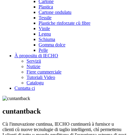
Cartone
Plastica
Cartone ondulatu
Tessile
Plastiche rinforzate cù fibre
Vinile
Legnu
Schiuma
Gomma dolce
Pelle
À propositu di IECHO
Servizii
Nutizie
Fiere cummerciale
Tutoriali Video
Catalogu
Cuntatta ci
cuntantback
Cù l'innuvazione cuntinua, IECHO cuntinuerà à furnisce u
clienti cù nuove tecnulugie di taglio intelligenti, chì permettenu
I clienti di tuttu u mondu prufittanu di l'esperienza estrema di post-