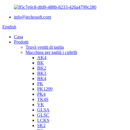
info@iechosoft.com
English
Casa
Prodotti
Truvà vestiti di taglia
Macchina per taglià i cultelli
AK4
BK
BK2
BK3
BK4
PK
PK1209
PK4
TK4S
VK
GLSA
GLSC
LCKS
SK2