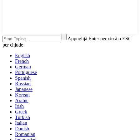
Appughjà Enter per circà o ESC
per chjude
English
French
German
Portuguese
Spanish
Russian
Japanese
Korean
Arabic
Irish
Greek
Turkish
Italian
Danish
Romanian
Indonesian