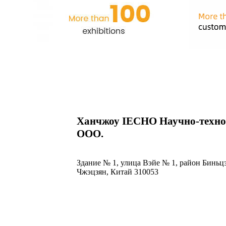
Ханчжоу IECHO Научно-техно
ООО.
Здание № 1, улица Вэйе № 1, район Биньц
Чжэцзян, Китай 310053