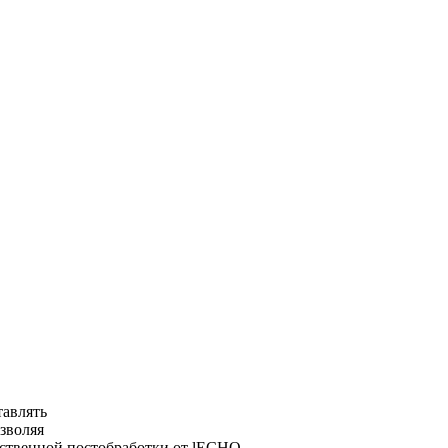
авлять
зволяя
ственной постобработки от lECHO.