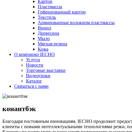
Картон
Пластмассы
Гофрированный картон
Текстиль
Армированные волокном пластмассы
Винил
Древесина
Мыло
Мягкая резина
Кожа
О компании IECHO
Услуги
Новости
Торговые выставки
Видеоуроки
Каталог
Связаться с нами
конантбэк
Благодаря постоянным инновациям, IECHO продолжит предост
клиенты с новыми интеллектуальными технологиями резки, по
Клиенты по всему миру высоко ценят возможности высококаче