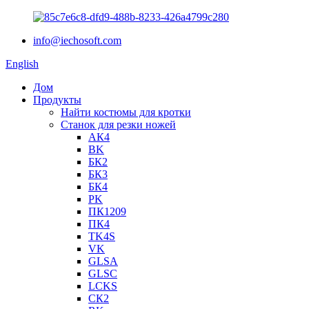
info@iechosoft.com
English
Дом
Продукты
Найти костюмы для кротки
Станок для резки ножей
АК4
BK
БК2
БК3
БК4
PK
ПК1209
ПК4
TK4S
VK
GLSA
GLSC
LCKS
СК2