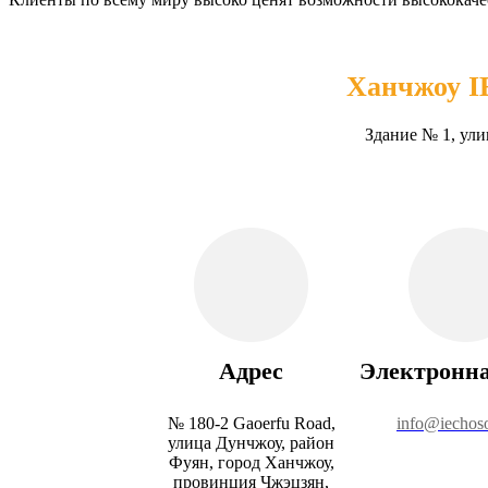
Ханчжоу I
Здание № 1, ули
Адрес
Электронна
№ 180-2 Gaoerfu Road,
info@iechos
улица Дунчжоу, район
Фуян, город Ханчжоу,
провинция Чжэцзян,