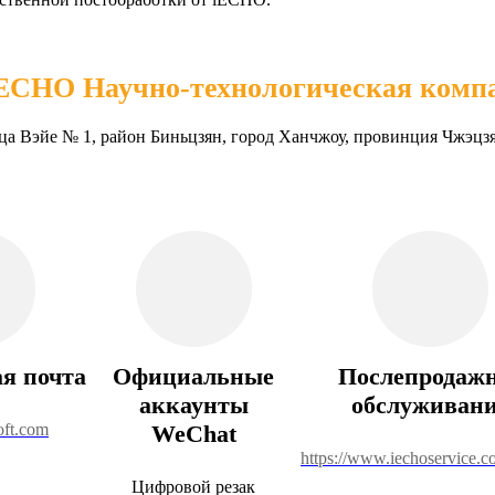
ECHO Научно-технологическая комп
ца Вэйе № 1, район Биньцзян, город Ханчжоу, провинция Чжэцз
я почта
Официальные
Послепродаж
аккаунты
обслуживан
oft.com
WeChat
https://www.iechoservice.c
Цифровой резак