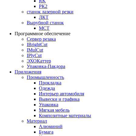
RK
РК2
станок лазерной резки
ЛКТ
Вырубной станок
МСТ
Программное обеспечение
Сервер резака
IBrightCut
IMulCut
IPlyCut
ЭХОКаттер
Упаковка-Пакдора
Приложения
Промышленность
Прокладка
Одежда
Интерьер автомобиля
Вывески и графика
Упаковка
Мягкая мебель
Композитные материалы
Материал
Алюминий
Бумага