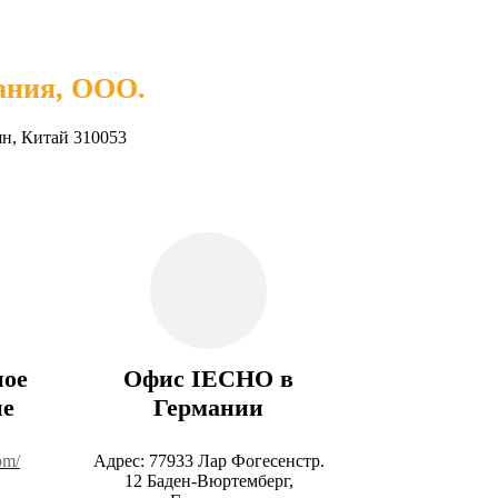
ания, ООО.
ян, Китай 310053
ное
Офис IECHO в
ие
Германии
om/
Адрес: 77933 Лар Фогесенстр.
12 Баден-Вюртемберг,