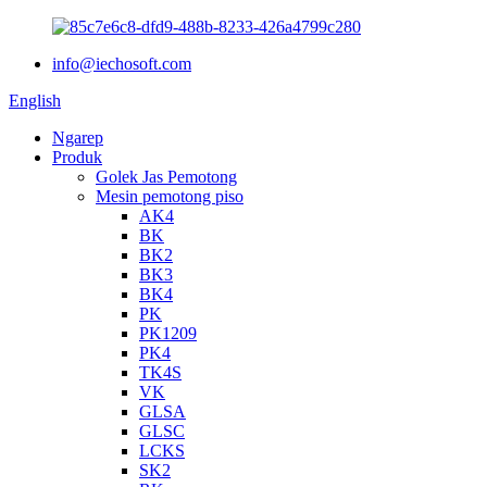
info@iechosoft.com
English
Ngarep
Produk
Golek Jas Pemotong
Mesin pemotong piso
AK4
BK
BK2
BK3
BK4
PK
PK1209
PK4
TK4S
VK
GLSA
GLSC
LCKS
SK2