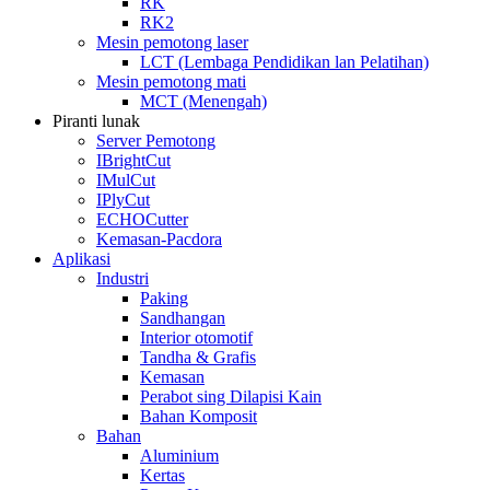
RK
RK2
Mesin pemotong laser
LCT (Lembaga Pendidikan lan Pelatihan)
Mesin pemotong mati
MCT (Menengah)
Piranti lunak
Server Pemotong
IBrightCut
IMulCut
IPlyCut
ECHOCutter
Kemasan-Pacdora
Aplikasi
Industri
Paking
Sandhangan
Interior otomotif
Tandha & Grafis
Kemasan
Perabot sing Dilapisi Kain
Bahan Komposit
Bahan
Aluminium
Kertas