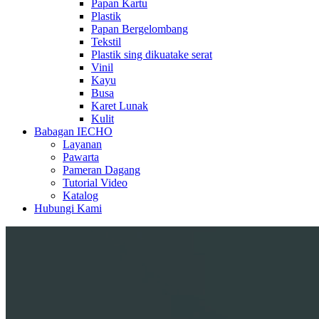
Papan Kartu
Plastik
Papan Bergelombang
Tekstil
Plastik sing dikuatake serat
Vinil
Kayu
Busa
Karet Lunak
Kulit
Babagan IECHO
Layanan
Pawarta
Pameran Dagang
Tutorial Video
Katalog
Hubungi Kami