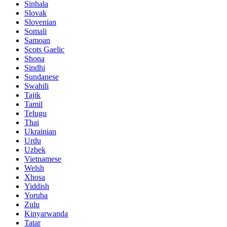
Sinhala
Slovak
Slovenian
Somali
Samoan
Scots Gaelic
Shona
Sindhi
Sundanese
Swahili
Tajik
Tamil
Telugu
Thai
Ukrainian
Urdu
Uzbek
Vietnamese
Welsh
Xhosa
Yiddish
Yoruba
Zulu
Kinyarwanda
Tatar