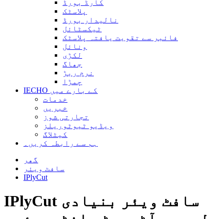
کارڈ بورڈ
پلاسٹک
نالیدار بورڈ
ٹیکسٹائل
فائبر سے تقویت یافتہ پلاسٹک
ونائل
لکڑی
جھاگ
نرم ربڑ
چمڑا
IECHO کے بارے میں
خدمات
خبریں
تجارتی شوز
ویڈیو ٹیوٹوریلز
کیٹلاگ
ہم سے رابطہ کریں۔
گھر
سافٹ ویئر
IPlyCut
IPlyCut سافٹ ویئر بنیادی