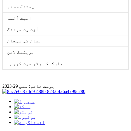
نیسٹنگ سسٹم
امپٹ آئمہ
آؤٹ پٹ سیٹنگ
نشان کی پہچان
بریکنگ لائن
مارکنگ آرڈر سیٹ کریں۔
پوسٹ ٹائم: مئی 29-2023