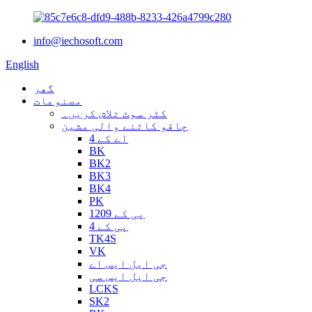
info@iechosoft.com
English
گھر
مصنوعات
کٹر سوٹ تلاش کریں۔
چاقو کاٹنے والی مشین
اے کے 4
BK
BK2
BK3
BK4
PK
پی کے 1209
پی کے 4
TK4S
VK
جی ایل ایس اے
جی ایل ایس سی
LCKS
SK2