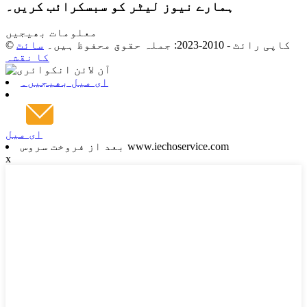
ہمارے نیوز لیٹر کو سبسکرائب کریں۔
معلومات بھیجیں
© کاپی رائٹ - 2010-2023: جملہ حقوق محفوظ ہیں۔
سائٹ
کا نقشہ
ای میل بھیجیں۔
ای میل
بعد از فروخت سروس www.iechoservice.com
x