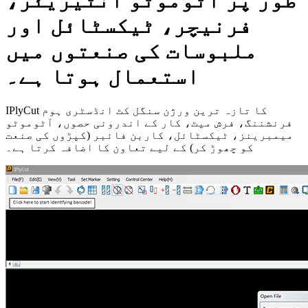
طور پر آٹوموٹو انٹیریئر،
فرنیچر، ٹیکسٹائل اور
ملبوسات کی صنعتوں میں
استعمال ہوتا ہے۔
IPlyCut کا تازہ ترین ورژن سنگل کٹ انڈسٹری ہوم
فرنشننگ، فرش میٹ، کار کے اندرونی حصوں، آٹوموٹو
میمبرینز، ٹیکسٹائل، کاربن فائبر (کپڑوں کی صنعت
کو چھوڑ کر) کے لیے تعاون کا اضافہ کرتا ہے۔