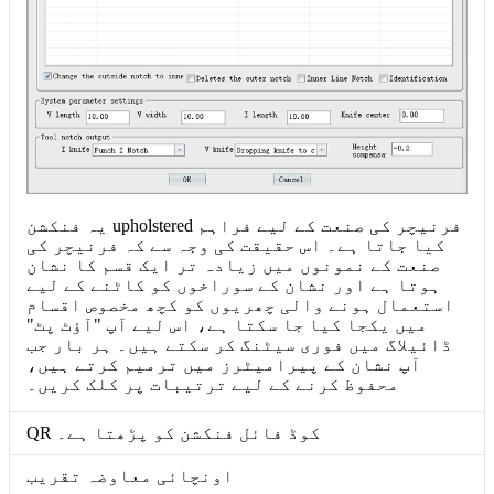
یہ فنکشن upholstered فرنیچر کی صنعت کے لیے فراہم
کیا جاتا ہے۔ اس حقیقت کی وجہ سے کہ فرنیچر کی
صنعت کے نمونوں میں زیادہ تر ایک قسم کا نشان
ہوتا ہے اور نشان کے سوراخوں کو کاٹنے کے لیے
استعمال ہونے والی چھریوں کو کچھ مخصوص اقسام
میں یکجا کیا جا سکتا ہے، اس لیے آپ "آؤٹ پٹ"
ڈائیلاگ میں فوری سیٹنگ کر سکتے ہیں۔ ہر بار جب
آپ نشان کے پیرامیٹرز میں ترمیم کرتے ہیں،
محفوظ کرنے کے لیے ترتیبات پر کلک کریں۔
QR کوڈ فائل فنکشن کو پڑھتا ہے۔
اونچائی معاوضہ تقریب