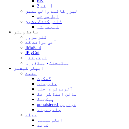
RK
آر کے 2
لیزر کاٹنے والی مشین
ایل سی ٹی
ڈائی کٹنگ مشین
ایم سی ٹی
سافٹ ویئر
کٹر سرور
آئی برائٹ کٹ
IMulCut
IPlyCut
ایکو کٹر
پیکیجنگ - پیکڈورہ
ایپلی کیشنز
صنعت
گسکیٹ
ملبوسات
آٹوموٹو داخلہ
سائن اینڈ گرافک
پیکجنگ
upholstered فرنیچر
جامع مواد
مواد
ایلومینیم
کاغذ