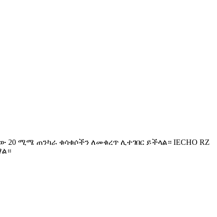
ው 20 ሚሜ ጠንካራ ቁሳቁሶችን ለመቁረጥ ሊተገበር ይችላል። IECHO RZ
ማል።