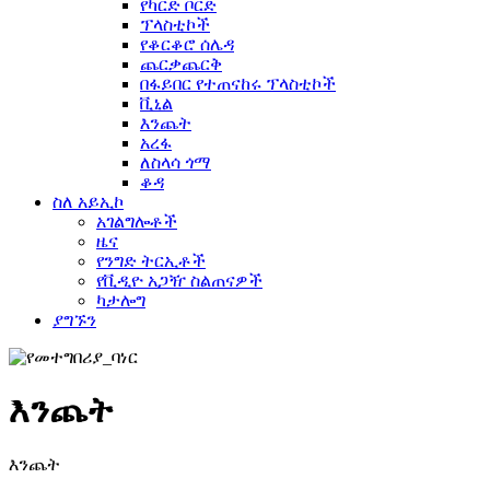
የካርድ ቦርድ
ፕላስቲኮች
የቆርቆሮ ሰሌዳ
ጨርቃጨርቅ
በፋይበር የተጠናከሩ ፕላስቲኮች
ቪኒል
እንጨት
አረፋ
ለስላሳ ጎማ
ቆዳ
ስለ አይኢኮ
አገልግሎቶች
ዜና
የንግድ ትርኢቶች
የቪዲዮ አጋዥ ስልጠናዎች
ካታሎግ
ያግኙን
እንጨት
እንጨት