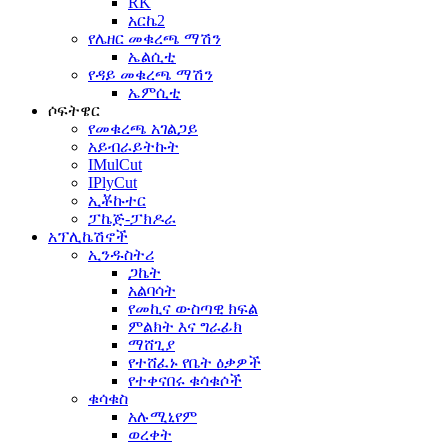
RK
አርኬ2
የሌዘር መቁረጫ ማሽን
ኤልሲቲ
የዳይ መቁረጫ ማሽን
ኤምሲቲ
ሶፍትዌር
የመቁረጫ አገልጋይ
አይብራይትኩት
IMulCut
IPlyCut
ኢቾኩተር
ፓኬጅ-ፓክዶራ
አፕሊኬሽኖች
ኢንዱስትሪ
ጋኬት
አልባሳት
የመኪና ውስጣዊ ክፍል
ምልክት እና ግራፊክ
ማሸጊያ
የተሸፈኑ የቤት ዕቃዎች
የተቀናበሩ ቁሳቁሶች
ቁሳቁስ
አሉሚኒየም
ወረቀት