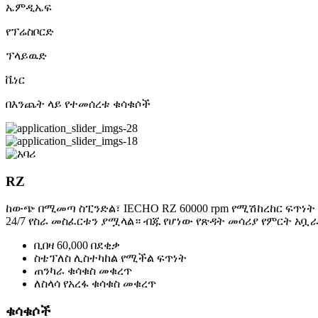
ኤምዲኤፍ
የፕሬስቦርድ
ፕላይዉድ
ቬነር
በእንጨት ላይ የተመሰረቱ ቁሳቁሶች
RZ
ከውጭ በሚመጣ ስፒንድል፣ IECHO RZ 60000 rpm የሚሽከረከር ፍጥ
24/7 የስራ መስፈርቱን ያሟላል። ብጁ የሆነው የጽዳት መሳሪያ የምርት አቧ
ቢበዛ 60,000 በደቂቃ
ስቴፕለስ ሊስተካከል የሚችል ፍጥነት
ጠንካራ ቁሳቁስ መቁረጥ
ለስላሳ የአረፋ ቁሳቁስ መቁረጥ
ቁሳቁሶች