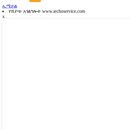
ኢሜይል
የሽያጭ አገልግሎት www.iechoservice.com
x