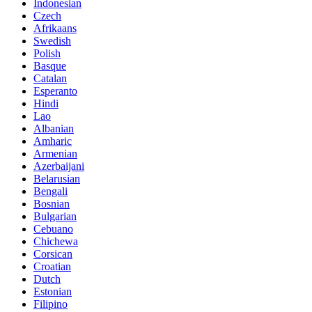
Indonesian
Czech
Afrikaans
Swedish
Polish
Basque
Catalan
Esperanto
Hindi
Lao
Albanian
Amharic
Armenian
Azerbaijani
Belarusian
Bengali
Bosnian
Bulgarian
Cebuano
Chichewa
Corsican
Croatian
Dutch
Estonian
Filipino