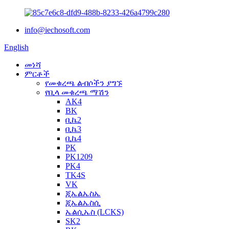
info@iechosoft.com
English
መነሻ
ምርቶች
የመቁረጫ ልብሶችን ያግኙ
የቢላ መቁረጫ ማሽን
AK4
BK
ቢኬ2
ቢኬ3
ቢኬ4
PK
PK1209
PK4
TK4S
VK
ጂኤልኤስኤ
ጂኤልኤስሲ
ኤልሲኤስ (LCKS)
SK2