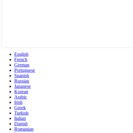
English
French
German
Portuguese
Spanish
Russian
Japanese
Korean
Arabic
Irish
Greek
Turkish
Italian
Danish
Romanian