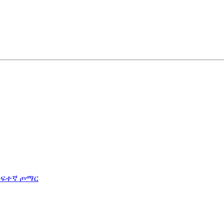
ከፍተኛ ጦማር