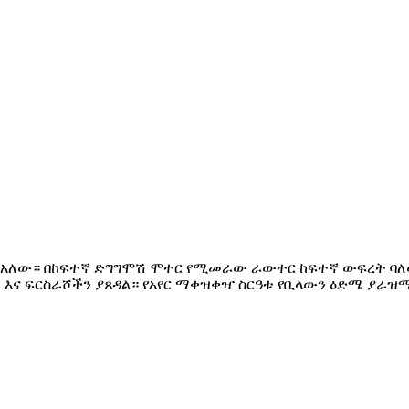
ነት አለው። በከፍተኛ ድግግሞሽ ሞተር የሚመራው ራውተር ከፍተኛ ውፍረት ባለ
ራ እና ፍርስራሾችን ያጸዳል። የአየር ማቀዝቀዣ ስርዓቱ የቢላውን ዕድሜ ያራዝ