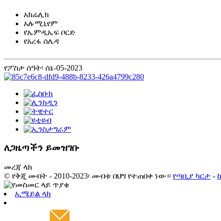
አክሬሊክ
አሉሚኒየም
የኤምዲኤፍ ቦርድ
የአረፋ ሰሌዳ
የፖስታ ሰዓት፡ ሰኔ-05-2023
ለጋዜጣችን ይመዝገቡ
መረጃ ላክ
© የቅጂ መብት - 2010-2023፡ መብቱ በህግ የተጠበቀ ነው።
የጣቢያ ካርታ
-
ኢሜይል ላክ