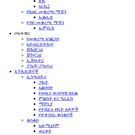
RK
አርኬ2
የሌዘር መቁረጫ ማሽን
ኤልሲቲ
የዳይ መቁረጫ ማሽን
ኤምሲቲ
ሶፍትዌር
የመቁረጫ አገልጋይ
አይብራይትኩት
IMulCut
IPlyCut
ኢቾኩተር
ፓኬጅ-ፓክዶራ
አፕሊኬሽኖች
ኢንዱስትሪ
ጋኬት
አልባሳት
የመኪና ውስጣዊ ክፍል
ምልክት እና ግራፊክ
ማሸጊያ
የተሸፈኑ የቤት ዕቃዎች
የተቀናበሩ ቁሳቁሶች
ቁሳቁስ
አሉሚኒየም
ወረቀት