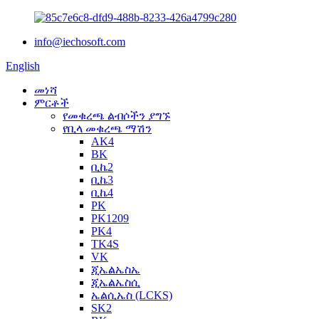
info@iechosoft.com
English
መነሻ
ምርቶች
የመቁረጫ ልብሶችን ያግኙ
የቢላ መቁረጫ ማሽን
AK4
BK
ቢኬ2
ቢኬ3
ቢኬ4
PK
PK1209
PK4
TK4S
VK
ጂኤልኤስኤ
ጂኤልኤስሲ
ኤልሲኤስ (LCKS)
SK2