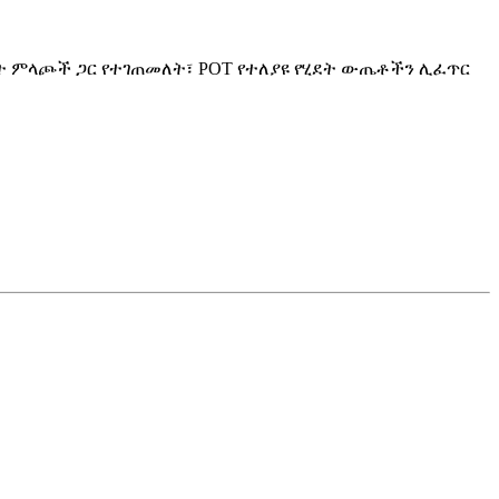
ነት ምላጮች ጋር የተገጠመለት፣ POT የተለያዩ የሂደት ውጤቶችን ሊፈጥር