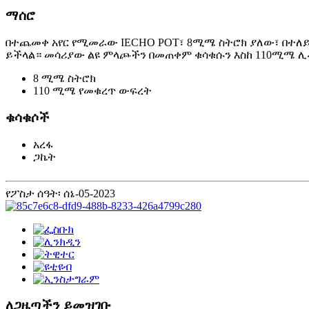
ማሰሮ
በተጨመቀ አየር የሚመራው IECHO POT፣ 8ሚሜ ስትሮክ ያለው፣ በተለይ 
ይችላል። መሳሪያው ልዩ ምላጮችን በመጠቀም ቁሳቁሱን እስከ 110ሚሜ ሊ
8 ሚሜ ስትሮክ
110 ሚሜ የመቁረጥ ውፍረት
ቁሳቁሶች
አረፋ
ጋኬት
የፖስታ ሰዓት፡ ሰኔ-05-2023
ለጋዜጣችን ይመዝገቡ