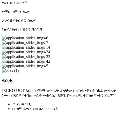
የቆርቆሮ ወረቀት
የማር ኮምብ ቦርድ
አቀባዊ የቆርቆሮ ሰሌዳ
ነጠላ/ባለብዙ ሽፋን ግድግዳ
ዩሲቲ
IECHO UCT እስከ 5 ሚሜ ውፍረት ያላቸውን ቁሳቁሶች በትክክል መቁረ
ነው። በጸደይ የተገጠመለት መከላከያ እጅጌ የመቁረጫ ትክክለኛነትን ያረጋግ
ወጪ ቆጣቢ
በጣም ፈጣኑ የመቁረጥ ፍጥነት