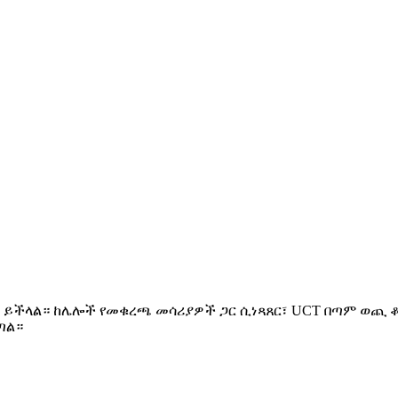
ጥ ይችላል። ከሌሎች የመቁረጫ መሳሪያዎች ጋር ሲነጻጸር፣ UCT በጣም ወጪ 
ጣል።