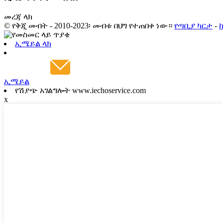
መረጃ ላክ
© የቅጂ መብት - 2010-2023፡ መብቱ በህግ የተጠበቀ ነው።
የጣቢያ ካርታ
-
ኢሜይል ላክ
ኢሜይል
የሽያጭ አገልግሎት www.iechoservice.com
x