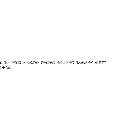
ጋር በመተባበር መሳሪያው የቆርቆሮ ቁሳቁሶችን በአወቃቀሩ ወይም
ይችላል።