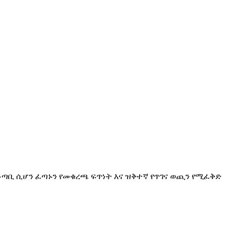
ቆጣቢ ሲሆን ፈጣኑን የመቁረጫ ፍጥነት እና ዝቅተኛ የጥገና ወጪን የሚፈቅድ