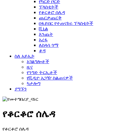
የካርድ ቦርድ
ፕላስቲኮች
የቆርቆሮ ሰሌዳ
ጨርቃጨርቅ
በፋይበር የተጠናከሩ ፕላስቲኮች
ቪኒል
እንጨት
አረፋ
ለስላሳ ጎማ
ቆዳ
ስለ አይኢኮ
አገልግሎቶች
ዜና
የንግድ ትርኢቶች
የቪዲዮ አጋዥ ስልጠናዎች
ካታሎግ
ያግኙን
የቆርቆሮ ሰሌዳ
የቆርቆሮ ሰሌዳ