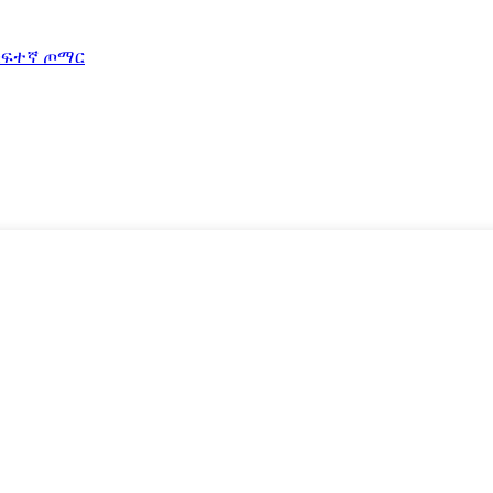
ከፍተኛ ጦማር