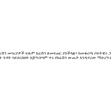
የክሬሽን መሳሪያዎች ፍጹም ክሬሽን ለመፍጠር ያስችላል። ከመቁረጫ ሶፍትዌሩ 
ት ጉዳት ሳይደርስበት እጅግ በጣም ጥሩ የክሬሽን ውጤት እንዲኖረው ማድረግ 