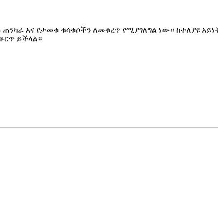
ጠንካራ እና የታመቁ ቁሳቁሶችን ለመቁረጥ የሚያገለግል ነው። ከተለያዩ አይ
ቆርጥ ይችላል።