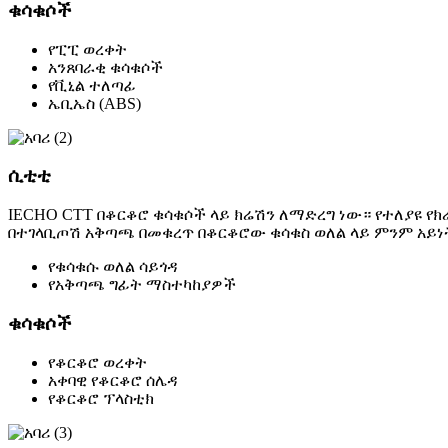
ቁሳቁሶች
የፒፒ ወረቀት
አንጸባራቂ ቁሳቁሶች
የቪኒል ተለጣፊ
ኤቢኤስ (ABS)
ሲቲቲ
IECHO CTT በቆርቆሮ ቁሳቁሶች ላይ ክሬሽን ለማድረግ ነው። የተለያዩ 
በተገላቢጦሽ አቅጣጫ በመቁረጥ በቆርቆሮው ቁሳቁስ ወለል ላይ ምንም አይነ
የቁሳቁሱ ወለል ሳይጎዳ
የአቅጣጫ ግፊት ማስተካከያዎች
ቁሳቁሶች
የቆርቆሮ ወረቀት
አቀባዊ የቆርቆሮ ሰሌዳ
የቆርቆሮ ፕላስቲክ