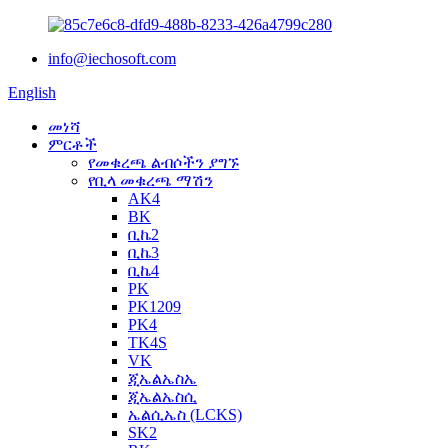
info@iechosoft.com
English
መነሻ
ምርቶች
የመቁረጫ ልብሶችን ያግኙ
የቢላ መቁረጫ ማሽን
AK4
BK
ቢኬ2
ቢኬ3
ቢኬ4
PK
PK1209
PK4
TK4S
VK
ጂኤልኤስኤ
ጂኤልኤስሲ
ኤልሲኤስ (LCKS)
SK2