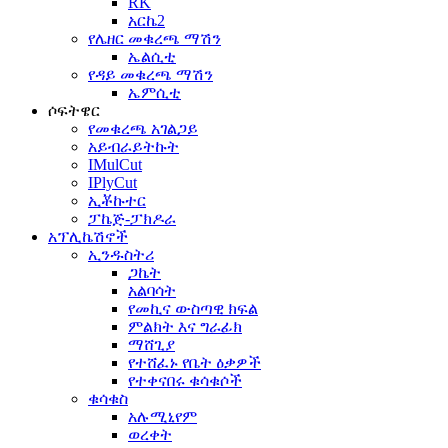
RK
አርኬ2
የሌዘር መቁረጫ ማሽን
ኤልሲቲ
የዳይ መቁረጫ ማሽን
ኤምሲቲ
ሶፍትዌር
የመቁረጫ አገልጋይ
አይብራይትኩት
IMulCut
IPlyCut
ኢቾኩተር
ፓኬጅ-ፓክዶራ
አፕሊኬሽኖች
ኢንዱስትሪ
ጋኬት
አልባሳት
የመኪና ውስጣዊ ክፍል
ምልክት እና ግራፊክ
ማሸጊያ
የተሸፈኑ የቤት ዕቃዎች
የተቀናበሩ ቁሳቁሶች
ቁሳቁስ
አሉሚኒየም
ወረቀት