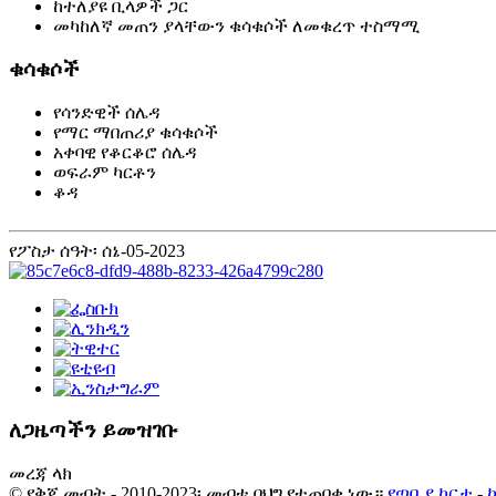
ከተለያዩ ቢላዎች ጋር
መካከለኛ መጠን ያላቸውን ቁሳቁሶች ለመቁረጥ ተስማሚ
ቁሳቁሶች
የሳንድዊች ሰሌዳ
የማር ማበጠሪያ ቁሳቁሶች
አቀባዊ የቆርቆሮ ሰሌዳ
ወፍራም ካርቶን
ቆዳ
የፖስታ ሰዓት፡ ሰኔ-05-2023
ለጋዜጣችን ይመዝገቡ
መረጃ ላክ
© የቅጂ መብት - 2010-2023፡ መብቱ በህግ የተጠበቀ ነው።
የጣቢያ ካርታ
-