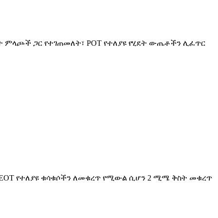
ነት ምላጮች ጋር የተገጠመለት፣ POT የተለያዩ የሂደት ውጤቶችን ሊፈጥር
 EOT የተለያዩ ቁሳቁሶችን ለመቁረጥ የሚውል ሲሆን 2 ሚሜ ቅስት መቁረጥ