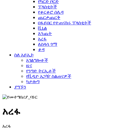
የካርድ ቦርድ
ፕላስቲኮች
የቆርቆሮ ሰሌዳ
ጨርቃጨርቅ
በፋይበር የተጠናከሩ ፕላስቲኮች
ቪኒል
እንጨት
አረፋ
ለስላሳ ጎማ
ቆዳ
ስለ አይኢኮ
አገልግሎቶች
ዜና
የንግድ ትርኢቶች
የቪዲዮ አጋዥ ስልጠናዎች
ካታሎግ
ያግኙን
አረፋ
አረፋ