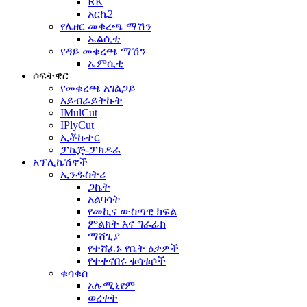
RK
አርኬ2
የሌዘር መቁረጫ ማሽን
ኤልሲቲ
የዳይ መቁረጫ ማሽን
ኤምሲቲ
ሶፍትዌር
የመቁረጫ አገልጋይ
አይብራይትኩት
IMulCut
IPlyCut
ኢቾኩተር
ፓኬጅ-ፓክዶራ
አፕሊኬሽኖች
ኢንዱስትሪ
ጋኬት
አልባሳት
የመኪና ውስጣዊ ክፍል
ምልክት እና ግራፊክ
ማሸጊያ
የተሸፈኑ የቤት ዕቃዎች
የተቀናበሩ ቁሳቁሶች
ቁሳቁስ
አሉሚኒየም
ወረቀት