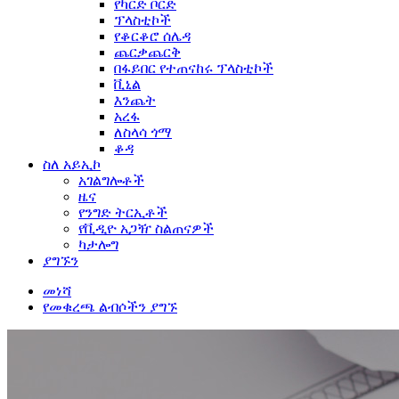
የካርድ ቦርድ
ፕላስቲኮች
የቆርቆሮ ሰሌዳ
ጨርቃጨርቅ
በፋይበር የተጠናከሩ ፕላስቲኮች
ቪኒል
እንጨት
አረፋ
ለስላሳ ጎማ
ቆዳ
ስለ አይኢኮ
አገልግሎቶች
ዜና
የንግድ ትርኢቶች
የቪዲዮ አጋዥ ስልጠናዎች
ካታሎግ
ያግኙን
መነሻ
የመቁረጫ ልብሶችን ያግኙ