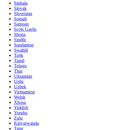
Sinhala
Slovak
Slovenian
Somali
Samoan
Scots Gaelic
Shona
Sindhi
Sundanese
Swahili
Tajik
Tamil
Telugu
Thai
Ukrainian
Urdu
Uzbek
Vietnamese
Welsh
Xhosa
Yiddish
Yoruba
Zulu
Kinyarwanda
Tatar