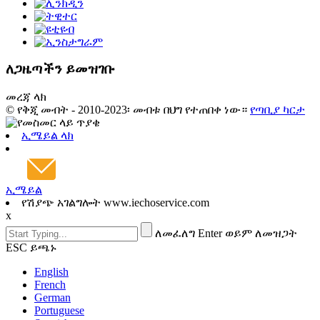
ለጋዜጣችን ይመዝገቡ
መረጃ ላክ
© የቅጂ መብት - 2010-2023፡ መብቱ በህግ የተጠበቀ ነው።
የጣቢያ ካርታ
ኢሜይል ላክ
ኢሜይል
የሽያጭ አገልግሎት www.iechoservice.com
x
ለመፈለግ Enter ወይም ለመዝጋት
ESC ይጫኑ
English
French
German
Portuguese