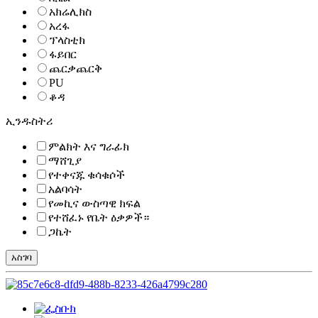
አክሬሊክስ
አረፋ
ፕላስቲክ
ፋይበር
ጨርቃጨርቅ
PU
ቆዳ
ኢንዱስትሪ
ምልክት እና ግራፊክ
ማሸጊያ
የተቀናጁ ቁሳቁሶች
አልባሳት
የመኪና ውስጣዊ ክፍል
የተሸፈኑ የቤት ዕቃዎች።
ጋኬት
አስገባ