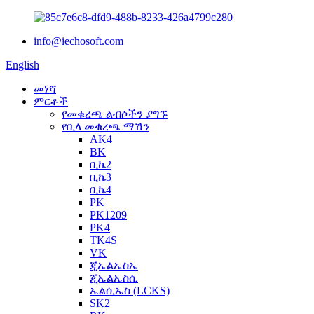
info@iechosoft.com
English
መነሻ
ምርቶች
የመቁረጫ ልብሶችን ያግኙ
የቢላ መቁረጫ ማሽን
AK4
BK
ቢኬ2
ቢኬ3
ቢኬ4
PK
PK1209
PK4
TK4S
VK
ጂኤልኤስኤ
ጂኤልኤስሲ
ኤልሲኤስ (LCKS)
SK2