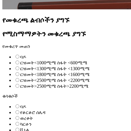
የመቁረጫ ልብሶችን ያግኙ
የሚስማማዎትን መቁረጫ ያግኙ
የመቁረጥ መጠን
ባዶ
ርዝመት<1000ሚሜ ስፋት <600ሚሜ
ርዝመት<1300ሚሜ ስፋት <1300ሚሜ
ርዝመት<1800ሚሜ ስፋት <1600ሚሜ
ርዝመት<2500ሚሜ ስፋት <2200ሚሜ
ርዝመት>2500ሚሜ ስፋት>2200ሚሜ
ቁሳቁሶች
ባዶ
የቆርቆሮ ሰሌዳ
ወረቀት
ካርቶን
ቪኒል