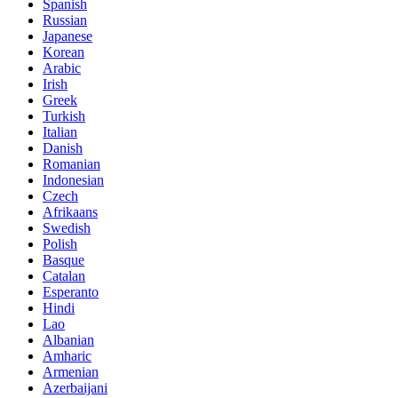
Spanish
Russian
Japanese
Korean
Arabic
Irish
Greek
Turkish
Italian
Danish
Romanian
Indonesian
Czech
Afrikaans
Swedish
Polish
Basque
Catalan
Esperanto
Hindi
Lao
Albanian
Amharic
Armenian
Azerbaijani