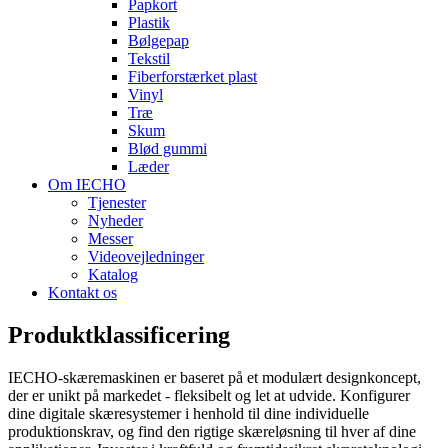
Papkort
Plastik
Bølgepap
Tekstil
Fiberforstærket plast
Vinyl
Træ
Skum
Blød gummi
Læder
Om IECHO
Tjenester
Nyheder
Messer
Videovejledninger
Katalog
Kontakt os
Produktklassificering
IECHO-skæremaskinen er baseret på et modulært designkoncept,
der er unikt på markedet - fleksibelt og let at udvide. Konfigurer
dine digitale skæresystemer i henhold til dine individuelle
produktionskrav, og find den rigtige skæreløsning til hver af dine