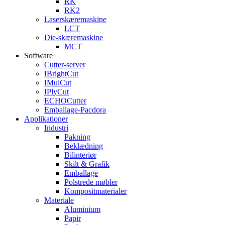
RK
RK2
Laserskæremaskine
LCT
Die-skæremaskine
MCT
Software
Cutter-server
IBrightCut
IMulCut
IPlyCut
ECHOCutter
Emballage-Pacdora
Applikationer
Industri
Pakning
Beklædning
Bilinteriør
Skilt & Grafik
Emballage
Polstrede møbler
Kompositmaterialer
Materiale
Aluminium
Papir