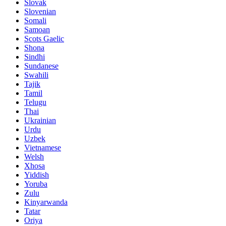
Slovak
Slovenian
Somali
Samoan
Scots Gaelic
Shona
Sindhi
Sundanese
Swahili
Tajik
Tamil
Telugu
Thai
Ukrainian
Urdu
Uzbek
Vietnamese
Welsh
Xhosa
Yiddish
Yoruba
Zulu
Kinyarwanda
Tatar
Oriya