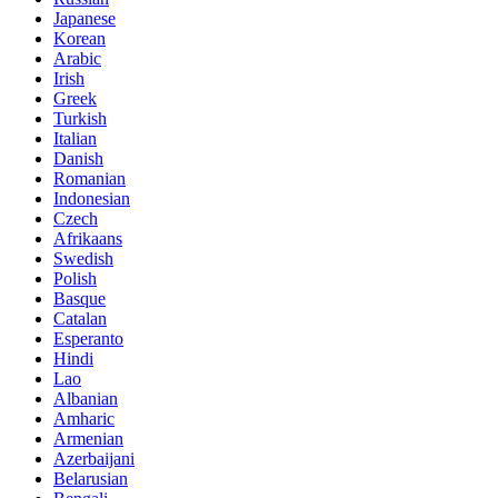
Japanese
Korean
Arabic
Irish
Greek
Turkish
Italian
Danish
Romanian
Indonesian
Czech
Afrikaans
Swedish
Polish
Basque
Catalan
Esperanto
Hindi
Lao
Albanian
Amharic
Armenian
Azerbaijani
Belarusian