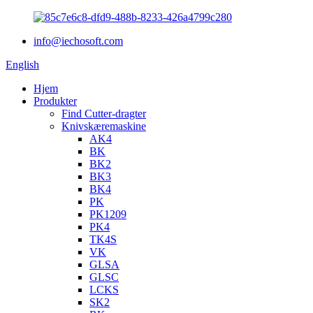
info@iechosoft.com
English
Hjem
Produkter
Find Cutter-dragter
Knivskæremaskine
AK4
BK
BK2
BK3
BK4
PK
PK1209
PK4
TK4S
VK
GLSA
GLSC
LCKS
SK2