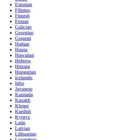
Estonian
Filipino
Finnish
Frisian
Galician
Georgian
Gujarati
Haitian
Hausa
Hawaiian
Hebrew
Hmong
Hungarian
Icelandic
Igbo
Javanese
Kannada
Kazakh
Khmer
Kurdish
Kyrgyz
Latin
Latvian
Lithuanian
Luxembou..