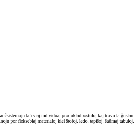
nĉsistemojn laŭ viaj individuaj produktadpostuloj kaj trovu la ĝustan
ojn por flekseblaj materialoj kiel ŝtofoj, ledo, tapiŝoj, ŝaŭmaj tabuloj,