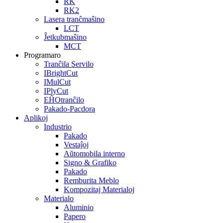
RK
RK2
Lasera tranĉmaŝino
LCT
Ĵetkubmaŝino
MCT
Programaro
Tranĉila Servilo
IBrightCut
IMulCut
IPlyCut
EĤOtranĉilo
Pakado-Pacdora
Aplikoj
Industrio
Pakado
Vestaĵoj
Aŭtomobila interno
Signo & Grafiko
Pakado
Remburita Meblo
Kompozitaj Materialoj
Materialo
Aluminio
Papero