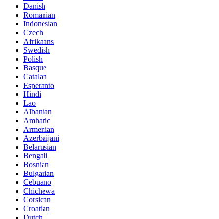
Danish
Romanian
Indonesian
Czech
Afrikaans
Swedish
Polish
Basque
Catalan
Esperanto
Hindi
Lao
Albanian
Amharic
Armenian
Azerbaijani
Belarusian
Bengali
Bosnian
Bulgarian
Cebuano
Chichewa
Corsican
Croatian
Dutch