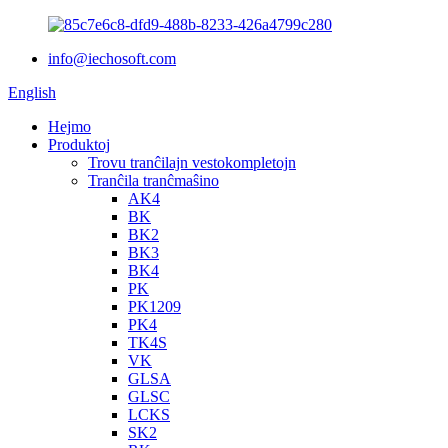
info@iechosoft.com
English
Hejmo
Produktoj
Trovu tranĉilajn vestokompletojn
Tranĉila tranĉmaŝino
AK4
BK
BK2
BK3
BK4
PK
PK1209
PK4
TK4S
VK
GLSA
GLSC
LCKS
SK2