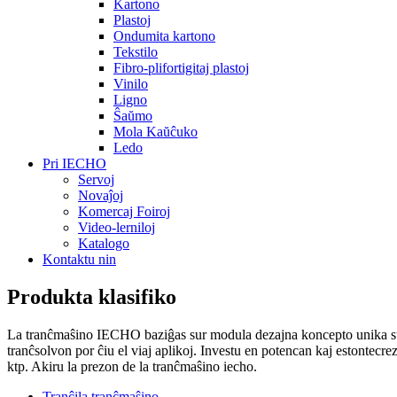
Kartono
Plastoj
Ondumita kartono
Tekstilo
Fibro-plifortigitaj plastoj
Vinilo
Ligno
Ŝaŭmo
Mola Kaŭĉuko
Ledo
Pri IECHO
Servoj
Novaĵoj
Komercaj Foiroj
Video-lerniloj
Katalogo
Kontaktu nin
Produkta klasifiko
La tranĉmaŝino IECHO baziĝas sur modula dezajna koncepto unika sur la
tranĉsolvon por ĉiu el viaj aplikoj. Investu en potencan kaj estontecrez
ktp. Akiru la prezon de la tranĉmaŝino iecho.
Tranĉila tranĉmaŝino