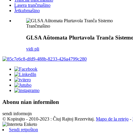
Lasera tranĉmaŝino
Ĵetkubmaŝino
Tranĉmaŝino
GLSA Aŭtomata Plurtavola Tranĉa Sistem
vidi pli
Abonu nian informilon
sendi informojn
© Kopirajto - 2010-2023 : Ĉiuj Rajtoj Rezervitaj.
Mapo de la retejo
-
Sendi retpoŝton