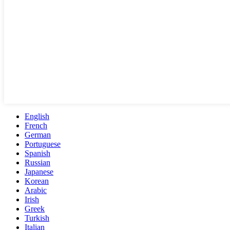
English
French
German
Portuguese
Spanish
Russian
Japanese
Korean
Arabic
Irish
Greek
Turkish
Italian