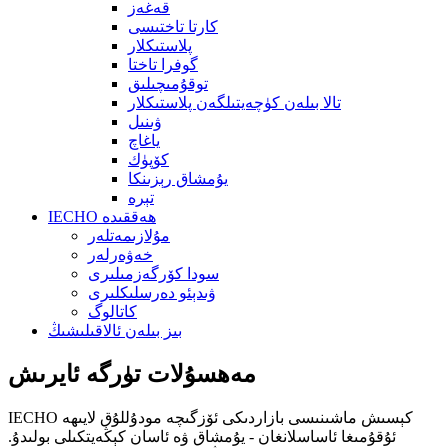
قەغەز
كارتا تاختىسى
پلاستىكلار
گوفرا تاختا
توقۇمىچىلىق
تالا بىلەن كۈچەيتىلگەن پلاستىكلار
ۋىنىل
ياغاچ
كۆپۈك
يۇمشاق رېزىنكا
تېرە
IECHO ھەققىدە
مۇلازىمەتلەر
خەۋەرلەر
سودا كۆرگەزمىلىرى
ۋىدېئو دەرسلىكلىرى
كاتالوگ
بىز بىلەن ئالاقىلىشىڭ
مەھسۇلات تۈرگە ئايرىش
IECHO كېسىش ماشىنىسى بازاردىكى ئۆزگىچە مودۇللۇق لايىھە
ئۇقۇمىغا ئاساسلانغان - يۇمشاق ۋە ئاسان كېڭەيتكىلى بولىدۇ.