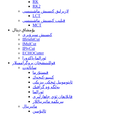
RK
RK2
لازېرلىق كېسىش ماشىنىسى
LCT
قېلىپ كېسىش ماشىنىسى
MCT
يۇمشاق دېتال
كېسىش سېرۋېرى
IBrightCut
IMulCut
IPlyCut
ECHOCutter
ئورالما-پاكدورا
قوللىنىشچان پروگراممىلار
سانائەت
قىستۇرما
كىيىم-كېچەك
ئاپتوموبىل ئىچكى بېزىكى
بەلگە ۋە گرافىك
ئورالما
قاپلانغان ئۆي جاھازلىرى
بىرىكمە ماتېرىياللار
ماتېرىيال
ئاليۇمىن