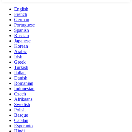
English
French
German
Portuguese
Spanish
Russian
Japanese
Korean
Arabic
Irish
Greek
Turkish
Italian
Danish
Romanian
Indonesian
Czech
Afrikaans
Swedish
Polish
Basque
Catalan
Esperanto
Hindi