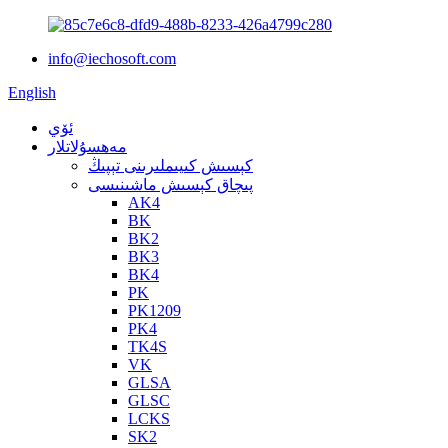
info@iechosoft.com
English
ئۆي
مەھسۇلاتلار
كېسىش كىيىملىرىنى تېپىڭ
پىچاق كېسىش ماشىنىسى
AK4
BK
BK2
BK3
BK4
PK
PK1209
PK4
TK4S
VK
GLSA
GLSC
LCKS
SK2