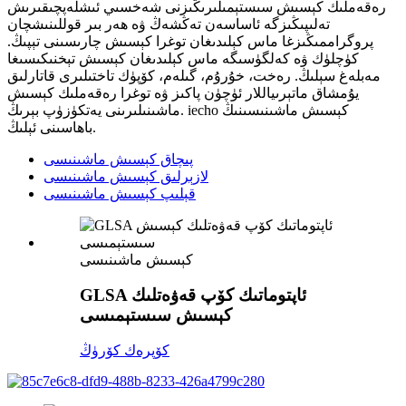
رەقەملىك كېسىش سىستېمىلىرىڭىزنى شەخسىي ئىشلەپچىقىرىش
تەلىپىڭىزگە ئاساسەن تەڭشەڭ ۋە ھەر بىر قوللىنىشچان
پروگراممىڭىزغا ماس كېلىدىغان توغرا كېسىش چارىسىنى تېپىڭ.
كۈچلۈك ۋە كەلگۈسىگە ماس كېلىدىغان كېسىش تېخنىكىسىغا
مەبلەغ سېلىڭ. رەخت، خۇرۇم، گىلەم، كۆپۈك تاختىلىرى قاتارلىق
يۇمشاق ماتېرىياللار ئۈچۈن پاكىز ۋە توغرا رەقەملىك كېسىش
ماشىنىلىرىنى يەتكۈزۈپ بېرىڭ. iecho كېسىش ماشىنىسىنىڭ
باھاسىنى ئېلىڭ.
پىچاق كېسىش ماشىنىسى
لازېرلىق كېسىش ماشىنىسى
قېلىپ كېسىش ماشىنىسى
كېسىش ماشىنىسى
GLSA ئاپتوماتىك كۆپ قەۋەتلىك
كېسىش سىستېمىسى
كۆپرەك كۆرۈڭ