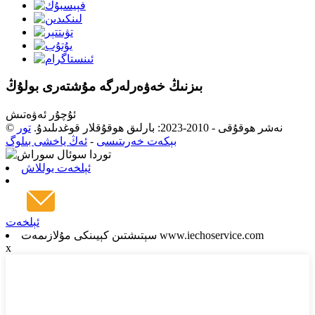
بىزنىڭ خەۋەرلەرگە مۇشتەرى بولۇڭ
ئۇچۇر ئەۋەتىش
© نەشر ھوقۇقى - 2010-2023: بارلىق ھوقۇقلار قوغدىلىدۇ.
تور
بېكەت خەرىتىسى
-
ئەڭ ياخشى بىلوگ
ئېلخەت يوللاش
ئېلخەت
سېتىشتىن كېيىنكى مۇلازىمەت www.iechoservice.com
x