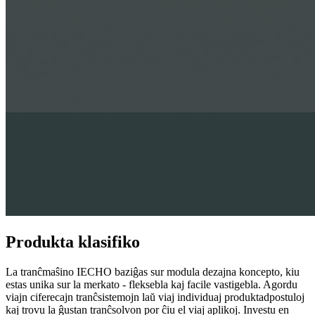
Produkta klasifiko
La tranĉmaŝino IECHO baziĝas sur modula dezajna koncepto, kiu
estas unika sur la merkato - fleksebla kaj facile vastigebla. Agordu
viajn ciferecajn tranĉsistemojn laŭ viaj individuaj produktadpostuloj
kaj trovu la ĝustan tranĉsolvon por ĉiu el viaj aplikoj. Investu en