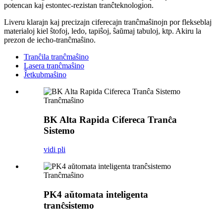
potencan kaj estontec-rezistan tranĉteknologion.
Liveru klarajn kaj precizajn ciferecajn tranĉmaŝinojn por flekseblaj
materialoj kiel ŝtofoj, ledo, tapiŝoj, ŝaŭmaj tabuloj, ktp. Akiru la
prezon de iecho-tranĉmaŝino.
Tranĉila tranĉmaŝino
Lasera tranĉmaŝino
Ĵetkubmaŝino
Tranĉmaŝino
BK Alta Rapida Cifereca Tranĉa
Sistemo
vidi pli
Tranĉmaŝino
PK4 aŭtomata inteligenta
tranĉsistemo