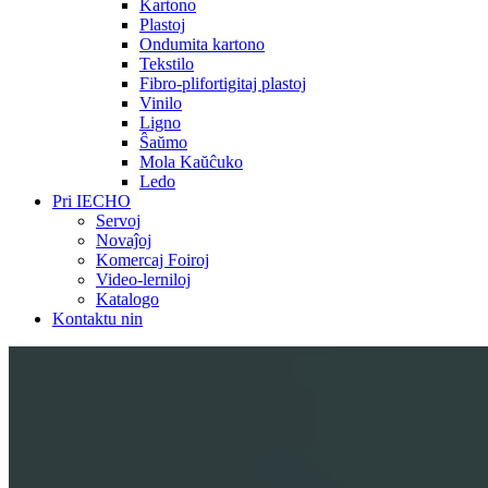
Kartono
Plastoj
Ondumita kartono
Tekstilo
Fibro-plifortigitaj plastoj
Vinilo
Ligno
Ŝaŭmo
Mola Kaŭĉuko
Ledo
Pri IECHO
Servoj
Novaĵoj
Komercaj Foiroj
Video-lerniloj
Katalogo
Kontaktu nin