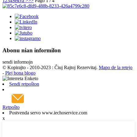
1
2
3
4
Sekva >
>>
Paĝo 1 / 4
Abonu nian informilon
sendi informojn
© Kopirajto - 2010-2023 : Ĉiuj Rajtoj Rezervitaj.
Mapo de la retejo
-
Plej bona blogo
Sendi retpoŝton
Retpoŝto
Postvenda servo www.iechoservice.com
x