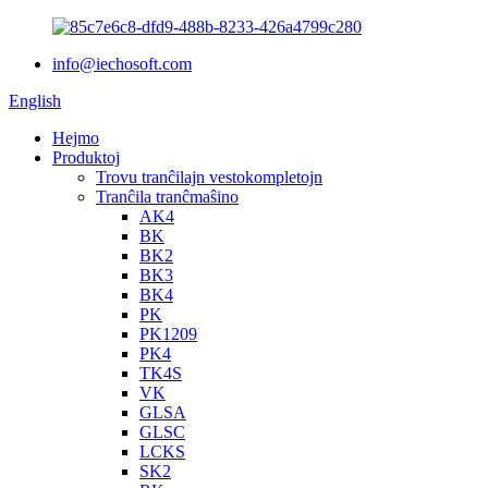
info@iechosoft.com
English
Hejmo
Produktoj
Trovu tranĉilajn vestokompletojn
Tranĉila tranĉmaŝino
AK4
BK
BK2
BK3
BK4
PK
PK1209
PK4
TK4S
VK
GLSA
GLSC
LCKS
SK2