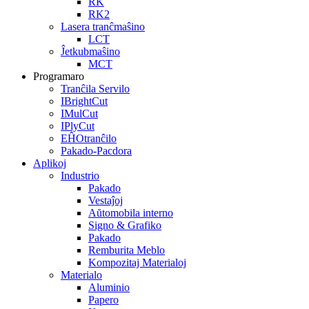
RK
RK2
Lasera tranĉmaŝino
LCT
Ĵetkubmaŝino
MCT
Programaro
Tranĉila Servilo
IBrightCut
IMulCut
IPlyCut
EĤOtranĉilo
Pakado-Pacdora
Aplikoj
Industrio
Pakado
Vestaĵoj
Aŭtomobila interno
Signo & Grafiko
Pakado
Remburita Meblo
Kompozitaj Materialoj
Materialo
Aluminio
Papero