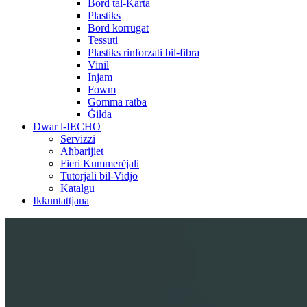
Bord tal-Karta
Plastiks
Bord korrugat
Tessuti
Plastiks rinforzati bil-fibra
Vinil
Injam
Fowm
Gomma ratba
Ġilda
Dwar l-IECHO
Servizzi
Aħbarijiet
Fieri Kummerċjali
Tutorjali bil-Vidjo
Katalgu
Ikkuntattjana