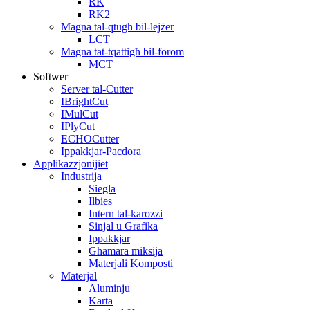
RK
RK2
Magna tal-qtugħ bil-lejżer
LCT
Magna tat-tqattigħ bil-forom
MCT
Softwer
Server tal-Cutter
IBrightCut
IMulCut
IPlyCut
ECHOCutter
Ippakkjar-Pacdora
Applikazzjonijiet
Industrija
Siegla
Ilbies
Intern tal-karozzi
Sinjal u Grafika
Ippakkjar
Għamara miksija
Materjali Komposti
Materjal
Aluminju
Karta