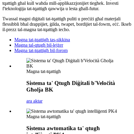
tqattigħ għal kull waħda mill-applikazzjonijiet tiegħek. Investi
f'teknoloġija tat-tqattigħ qawwija u lesta għall-futur.
Twassal magni diġitali tat-tqattigħ puliti u preċiżi għal materjali
flessibbli bħal drappijiet, ġilda, twapet, bordijiet tal-fowm, eċċ. Ikseb
il-prezz tal-magna tat-tqattigħ iecho.
Magna tat-tqattigħ tas-sikkina
Magna tal-qtugħ bil-lejżer
Magna tat-tqattigħ bil-forom
Magna tat-tqattigħ
Sistema ta' Qtugħ Diġitali b'Veloċità
Għolja BK
ara aktar
Magna tat-tqattigħ
Sistema awtomatika ta' qtugħ