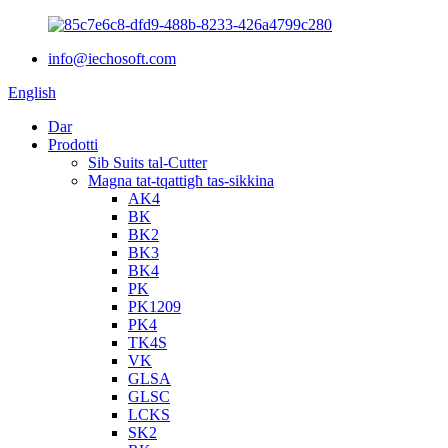
info@iechosoft.com
English
Dar
Prodotti
Sib Suits tal-Cutter
Magna tat-tqattigħ tas-sikkina
AK4
BK
BK2
BK3
BK4
PK
PK1209
PK4
TK4S
VK
GLSA
GLSC
LCKS
SK2