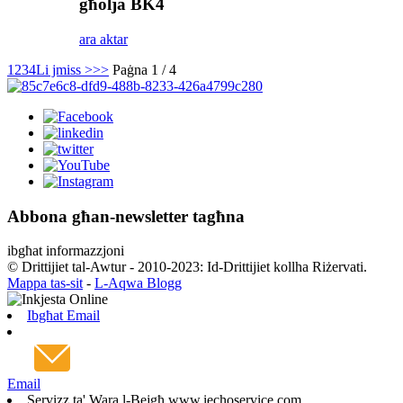
għolja BK4
ara aktar
1
2
3
4
Li jmiss >
>>
Paġna 1 / 4
Abbona għan-newsletter tagħna
ibgħat informazzjoni
© Drittijiet tal-Awtur - 2010-2023: Id-Drittijiet kollha Riżervati.
Mappa tas-sit
-
L-Aqwa Blogg
Ibgħat Email
Email
Servizz ta' Wara l-Bejgħ www.iechoservice.com