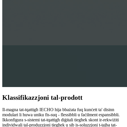
Klassifikazzjoni tal-prodott
Il-magna tat-tqattigħ IECHO hija bbażata fuq kunċett ta' disinn
modulari li huwa uniku fis-suq - flessibbli u faċilment espansibbli.
Ikkonfigura s-sistemi tat-tqattigħ diġitali tiegħek skont ir-rekwiżiti
individwali tal-produzzjoni tiegħek u sib is-soluzzjoni t-tajba tat-