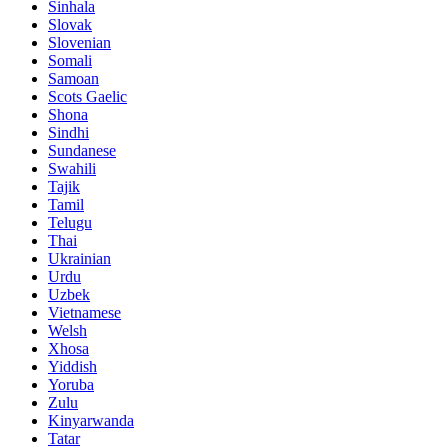
Sinhala
Slovak
Slovenian
Somali
Samoan
Scots Gaelic
Shona
Sindhi
Sundanese
Swahili
Tajik
Tamil
Telugu
Thai
Ukrainian
Urdu
Uzbek
Vietnamese
Welsh
Xhosa
Yiddish
Yoruba
Zulu
Kinyarwanda
Tatar