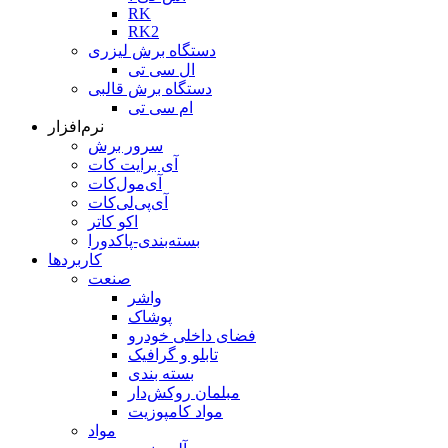
RK
RK2
دستگاه برش لیزری
ال سی تی
دستگاه برش قالبی
ام سی تی
نرم‌افزار
سرور برش
آی برایت کات
آی‌مول‌کات
آی‌پی‌لی‌کات
اکو کاتر
بسته‌بندی-پاکدورا
کاربردها
صنعت
واشر
پوشاک
فضای داخلی خودرو
تابلو و گرافیک
بسته بندی
مبلمان روکش‌دار
مواد کامپوزیت
مواد