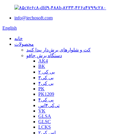
info@iechosoft.com
English
خانه
محصولات
کت و شلوارهای برش‌دار پیدا کنید
دستگاه برش چاقو
AK4
BK
بی کی ۲
بی کی۳
بی کی۴
PK
PK1209
پی کی۴
تی‌کی۴اس
VK
GLSA
GLSC
LCKS
اس کی۲