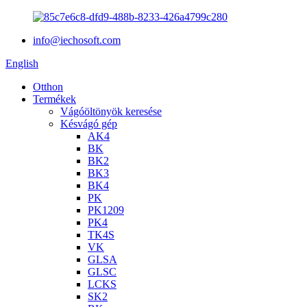
info@iechosoft.com
English
Otthon
Termékek
Vágóöltönyök keresése
Késvágó gép
AK4
BK
BK2
BK3
BK4
PK
PK1209
PK4
TK4S
VK
GLSA
GLSC
LCKS
SK2