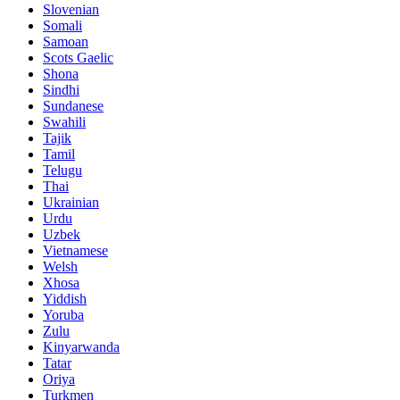
Slovenian
Somali
Samoan
Scots Gaelic
Shona
Sindhi
Sundanese
Swahili
Tajik
Tamil
Telugu
Thai
Ukrainian
Urdu
Uzbek
Vietnamese
Welsh
Xhosa
Yiddish
Yoruba
Zulu
Kinyarwanda
Tatar
Oriya
Turkmen