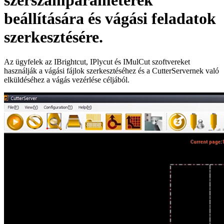
szerszámparaméterek
beállítására és vágási feladatok
szerkesztésére.
Az ügyfelek az IBrightcut, IPlycut és IMulCut szoftvereket
használják a vágási fájlok szerkesztéséhez és a CutterServernek való
elküldéséhez a vágás vezérlése céljából.