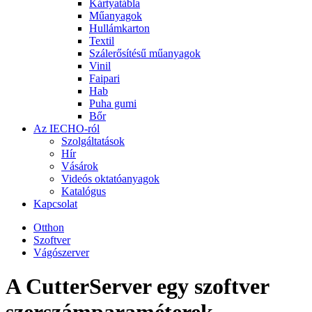
Kártyatábla
Műanyagok
Hullámkarton
Textil
Szálerősítésű műanyagok
Vinil
Faipari
Hab
Puha gumi
Bőr
Az IECHO-ról
Szolgáltatások
Hír
Vásárok
Videós oktatóanyagok
Katalógus
Kapcsolat
Otthon
Szoftver
Vágószerver
A CutterServer egy szoftver