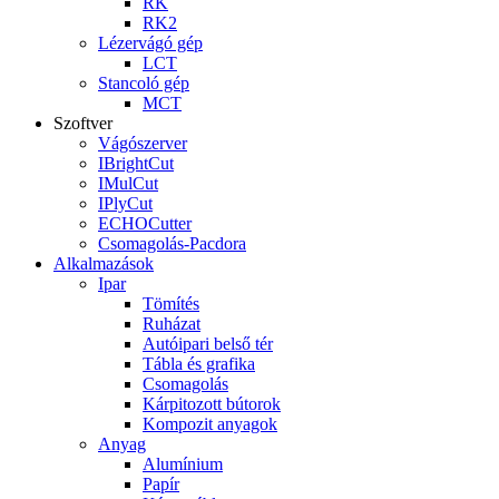
RK
RK2
Lézervágó gép
LCT
Stancoló gép
MCT
Szoftver
Vágószerver
IBrightCut
IMulCut
IPlyCut
ECHOCutter
Csomagolás-Pacdora
Alkalmazások
Ipar
Tömítés
Ruházat
Autóipari belső tér
Tábla és grafika
Csomagolás
Kárpitozott bútorok
Kompozit anyagok
Anyag
Alumínium
Papír