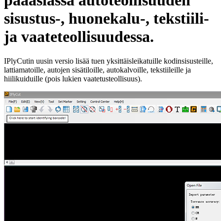
pääasiassa autoteollisuuden
sisustus-, huonekalu-, tekstiili-
ja vaateteollisuudessa.
IPlyCutin uusin versio lisää tuen yksittäisleikatuille kodinsisusteille,
lattiamatoille, autojen sisätiloille, autokalvoille, tekstiileille ja
hiilikuiduille (pois lukien vaatetusteollisuus).