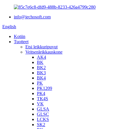
info@iechosoft.com
English
Kotiin
Tuotteet
Etsi leikkuripuvut
Veitsenleikkauskone
AK4
BK
BK2
BK3
BK4
PK
PK1209
PK4
TK4S
VK
GLSA
GLSC
LCKS
SK2