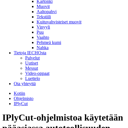
Kartonki
Muovit
Aaltopahvi
Tekstiili
Kuituvahvisteiset muovit
Vinyyli
Puu
Vaahto
Pehmeä kumi
Nahka
Tietoja IECHOsta
Palvelut
Uutiset
Messut
Video-oppaat
Luettelo
Ota yhteyttä
Kotiin
Ohjelmisto
IPlyCut
IPlyCut-ohjelmistoa käytetään