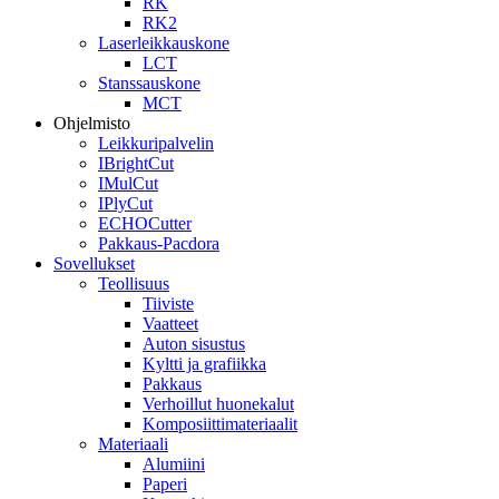
RK
RK2
Laserleikkauskone
LCT
Stanssauskone
MCT
Ohjelmisto
Leikkuripalvelin
IBrightCut
IMulCut
IPlyCut
ECHOCutter
Pakkaus-Pacdora
Sovellukset
Teollisuus
Tiiviste
Vaatteet
Auton sisustus
Kyltti ja grafiikka
Pakkaus
Verhoillut huonekalut
Komposiittimateriaalit
Materiaali
Alumiini
Paperi