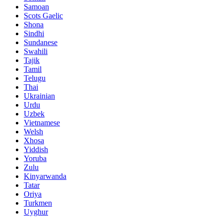
Samoan
Scots Gaelic
Shona
Sindhi
Sundanese
Swahili
Tajik
Tamil
Telugu
Thai
Ukrainian
Urdu
Uzbek
Vietnamese
Welsh
Xhosa
Yiddish
Yoruba
Zulu
Kinyarwanda
Tatar
Oriya
Turkmen
Uyghur