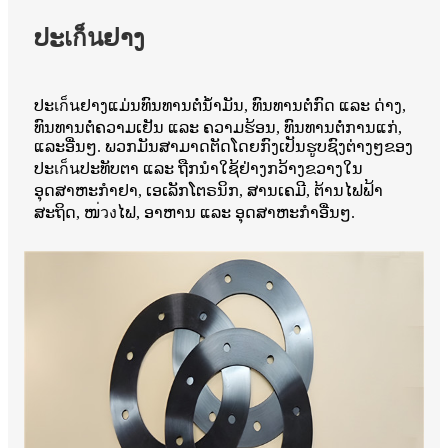
ປະเก็นຢາງ
ປະเก็นຢາງແມ່ນທົນທານຕໍ່ນໍ້າມັນ, ທົນທານຕໍ່ກົດ ແລະ ດ່າງ,
ທົນທານຕໍ່ຄວາມເຢັນ ແລະ ຄວາມຮ້ອນ, ທົນທານຕໍ່ການແກ່,
ແລະອື່ນໆ. ພວກມັນສາມາດຕັດໂດຍກົງເປັນຮູບຊົງຕ່າງໆຂອງ
ປະเก็นປະທັບຕາ ແລະ ຖືກນຳໃຊ້ຢ່າງກວ້າງຂວາງໃນ
ອຸດສາຫະກຳຢາ, ເອເລັກໂຕຣນິກ, ສານເຄມີ, ຕ້ານໄຟຟ້າ
ສະຖິດ, ໜ่วงໄຟ, ອາຫານ ແລະ ອຸດສາຫະກຳອື່ນໆ.