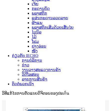
ເຈ້ຍ
ກະດານບັດ
ພລາສຕິກ
ແຜ່ນກະດານລວດລາຍ
ຜ້າແພ
ພລາສຕິກເສີມດ້ວຍເສັ້ນໄຍ
ໄວນິລ
ໄມ້
ໂຟມ
ຢາງອ່ອນ
ໜັງ
ກ່ຽວກັບ IECHO
ການບໍລິການ
ຂ່າວ
ງານວາງສະແດງການຄ້າ
ວິດີໂອສອນ
ລາຍການສິນຄ້າ
ຕິດຕໍ່ພວກເຮົາ
ວິທີແກ້ໄຂການຕັດແບບດິຈິຕອນຂອງປະเก็น