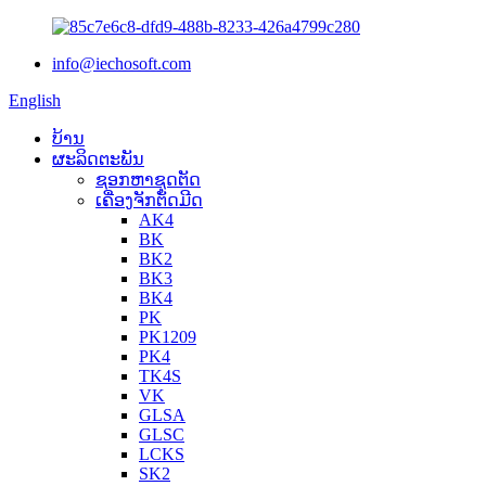
info@iechosoft.com
English
ບ້ານ
ຜະລິດຕະພັນ
ຊອກຫາຊຸດຕັດ
ເຄື່ອງຈັກຕັດມີດ
AK4
BK
BK2
BK3
BK4
PK
PK1209
PK4
TK4S
VK
GLSA
GLSC
LCKS
SK2