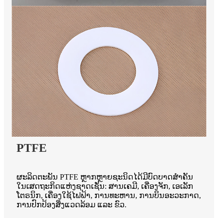
PTFE
ຜະລິດຕະພັນ PTFE ຫຼາກຫຼາຍຊະນິດໄດ້ມີບົດບາດສຳຄັນ
ໃນເສດຖະກິດແຫ່ງຊາດເຊັ່ນ: ສານເຄມີ, ເຄື່ອງຈັກ, ເອເລັກ
ໂຕຣນິກ, ເຄື່ອງໃຊ້ໄຟຟ້າ, ການທະຫານ, ການບິນອະວະກາດ,
ການປົກປ້ອງສິ່ງແວດລ້ອມ ແລະ ຂົວ.