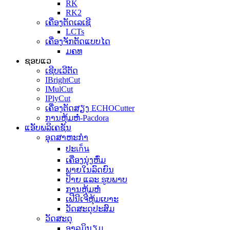
RK
RK2
ເຄື່ອງຕັດເລເຊີ
LCTs
ເຄື່ອງຈັກຕັດແບບໄດ
ມຄທ
ຊອບແວ
ເຊີບເວີຕັດ
IBrightCut
IMulCut
IPlyCut
ເຄື່ອງຕັດສຽງ ECHOCutter
ການຫຸ້ມຫໍ່-Pacdora
ແອັບພລິເຄຊັນ
ອຸດສາຫະກຳ
ປະเก็น
ເຄື່ອງນຸ່ງຫົ່ມ
ພາຍໃນລົດຍົນ
ປ້າຍ ແລະ ຮູບພາບ
ການຫຸ້ມຫໍ່
ເຟີນີເຈີຫຸ້ມເບາະ
ວັດສະດຸປະສົມ
ວັດສະດຸ
ອາລູມິນຽມ