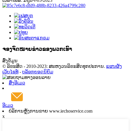
ເວລາໂພສ: ມິຖຸນາ-05-2023
ຈອງຈົດໝາຍຂ່າວຂອງພວກເຮົາ
ສົ່ງຂໍ້ມູນ
© ລິຂະສິດ - 2010-2023: ສະຫງວນລິຂະສິດທຸກປະການ.
ແຜນຜັງ
ເວັບໄຊທ໌
-
ບລັອກຍອດນິຍົມ
ສົ່ງອີເມວ
ອີເມວ
ບໍລິການຫຼັງການຂາຍ www.iechoservice.com
x