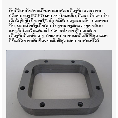
ຍິນດີຕ້ອນຮັບທ່ານເຂົ້າມາກວດສອບເຄື່ອງຈັກ ແລະ ການ
ບໍລິການຂອງ iECHO ຜ່ານທາງໂທລະສັບ, ອີເມວ, ຂໍ້ຄວາມໃນ
ເວັບໄຊທ໌ ຫຼື ເຂົ້າມາຢ້ຽມຊົມບໍລິສັດຂອງພວກເຮົາ. ນອກຈາກ
ນັ້ນ, ພວກເຮົາຍັງເຂົ້າຮ່ວມໃນງານວາງສະແດງຫຼາຍຮ້ອຍ
ແຫ່ງທົ່ວໂລກໃນແຕ່ລະປີ. ບໍ່ວ່າຈະໂທຫາ ຫຼື ກວດສອບ
ເຄື່ອງຈັກດ້ວຍຕົວເອງ, ຄຳແນະນຳການຜະລິດທີ່ດີທີ່ສຸດ ແລະ
ວິທີແກ້ໄຂການຕັດທີ່ເໝາະສົມທີ່ສຸດກໍສາມາດສະເໜີໄດ້.