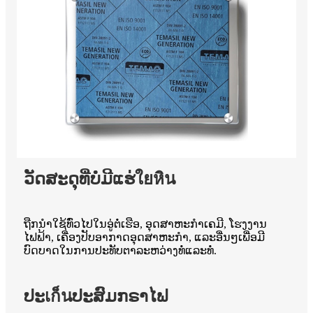
ວັດສະດຸທີ່ບໍ່ມີແຮ່ใยหิน
ຖືກນໍາໃຊ້ທົ່ວໄປໃນອູ່ຕໍ່ເຮືອ, ອຸດສາຫະກໍາເຄມີ, ໂຮງງານ
ໄຟຟ້າ, ເຄື່ອງປັບອາກາດອຸດສາຫະກໍາ, ແລະອື່ນໆເພື່ອມີ
ບົດບາດໃນການປະທັບຕາລະຫວ່າງທໍ່ແລະທໍ່.
ປະเก็นປະສົມກຣາໄຟ