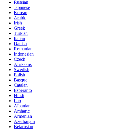
Russian
Japanese
Korean
Arabic
Irish
Greek
Turkish
Italian
Danish
Romanian
Indonesian
Czech
Afrikaans
Swedish
Polish
Basque
Catalan
Esperanto
Hindi
Lao
Albanian
Amharic
Armenian
Azerbaijani
Belarusian