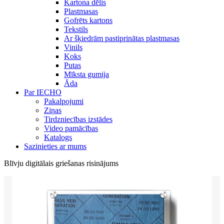
Kartona dēlis
Plastmasas
Gofrēts kartons
Tekstils
Ar šķiedrām pastiprinātas plastmasas
Vinils
Koks
Putas
Mīksta gumija
Āda
Par IECHO
Pakalpojumi
Ziņas
Tirdzniecības izstādes
Video pamācības
Katalogs
Sazinieties ar mums
Blīvju digitālais griešanas risinājums