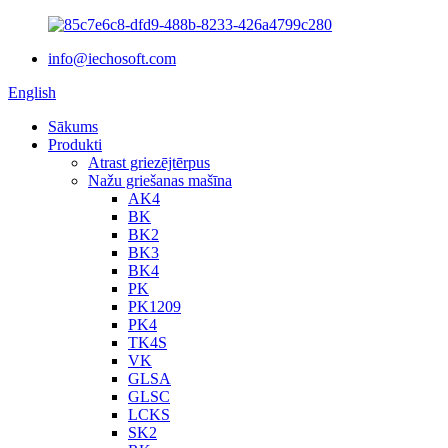
info@iechosoft.com
English
Sākums
Produkti
Atrast griezējtērpus
Nažu griešanas mašīna
AK4
BK
BK2
BK3
BK4
PK
PK1209
PK4
TK4S
VK
GLSA
GLSC
LCKS
SK2