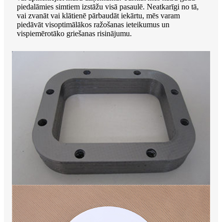
piedalāmies simtiem izstāžu visā pasaulē. Neatkarīgi no tā,
vai zvanāt vai klātienē pārbaudāt iekārtu, mēs varam
piedāvāt visoptimālākos ražošanas ieteikumus un
vispiemērotāko griešanas risinājumu.