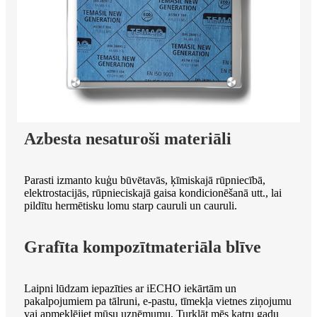
Azbesta nesaturoši materiāli
Parasti izmanto kuģu būvētavās, ķīmiskajā rūpniecībā,
elektrostacijās, rūpnieciskajā gaisa kondicionēšanā utt., lai
pildītu hermētisku lomu starp cauruli un cauruli.
Grafīta kompozītmateriāla blīve
Laipni lūdzam iepazīties ar iECHO iekārtām un
pakalpojumiem pa tālruni, e-pastu, tīmekļa vietnes ziņojumu
vai apmeklējiet mūsu uzņēmumu. Turklāt mēs katru gadu