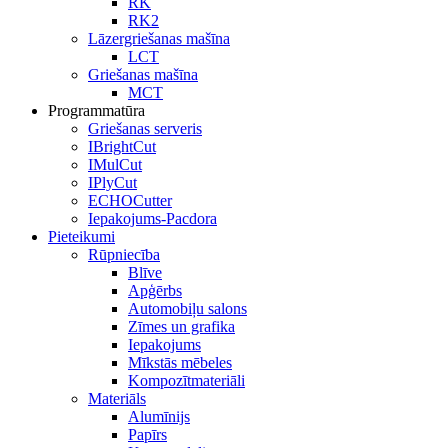
RK
RK2
Lāzergriešanas mašīna
LCT
Griešanas mašīna
MCT
Programmatūra
Griešanas serveris
IBrightCut
IMulCut
IPlyCut
ECHOCutter
Iepakojums-Pacdora
Pieteikumi
Rūpniecība
Blīve
Apģērbs
Automobiļu salons
Zīmes un grafika
Iepakojums
Mīkstās mēbeles
Kompozītmateriāli
Materiāls
Alumīnijs
Papīrs