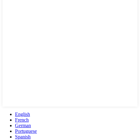
English
French
German
Portuguese
Spanish