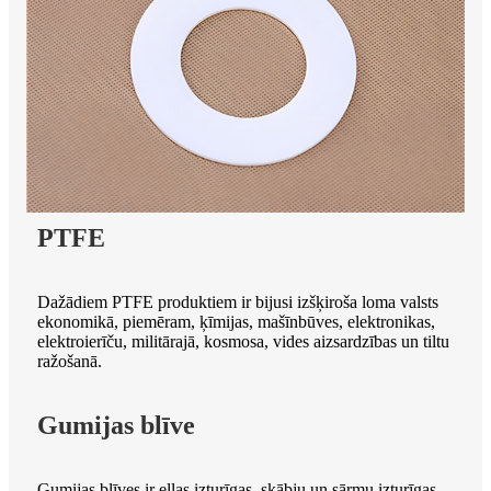
PTFE
Dažādiem PTFE produktiem ir bijusi izšķiroša loma valsts
ekonomikā, piemēram, ķīmijas, mašīnbūves, elektronikas,
elektroierīču, militārajā, kosmosa, vides aizsardzības un tiltu
ražošanā.
Gumijas blīve
Gumijas blīves ir eļļas izturīgas, skābju un sārmu izturīgas,