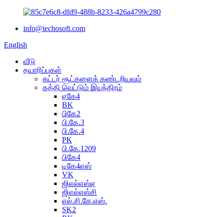
info@iechosoft.com
English
வீடு
தயாரிப்புகள்
கட்டர் சூட்களைக் கண்டறியவும்
கத்தி வெட்டும் இயந்திரம்
ஏகே4
BK
பிகே2
பி.கே.3
பி.கே.4
PK
பி.கே.1209
பிகே4
டிகே4எஸ்
VK
ஜிஎல்எஸ்ஏ
ஜிஎல்எஸ்சி
எல்.சி.கே.எஸ்.
SK2