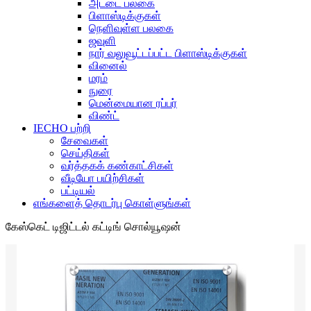
அட்டை பலகை
பிளாஸ்டிக்குகள்
நெளிவுள்ள பலகை
ஜவுளி
நார் வலுவூட்டப்பட்ட பிளாஸ்டிக்குகள்
வினைல்
மரம்
நுரை
மென்மையான ரப்பர்
விண்ட்
IECHO பற்றி
சேவைகள்
செய்திகள்
வர்த்தகக் கண்காட்சிகள்
வீடியோ பயிற்சிகள்
பட்டியல்
எங்களைத் தொடர்பு கொள்ளுங்கள்
கேஸ்கெட் டிஜிட்டல் கட்டிங் சொல்யூஷன்