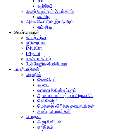
RK
ஆர்கே2
லேசர் வெட்டும் இயந்திரம்
எல்சிடி
அச்சு வெட்டும் இயந்திரம்
எம்.சி.டி.
மென்பொருள்
கட்டர் சர்வர்
ஐபிரைட்கட்
IMulCut
IPlyCut
எக்கோ கட்டர்
பேக்கேஜிங்-பேக்டோரா
பயன்பாடுகள்
தொழில்
கேஸ்கெட்
ஆடை
வாகனத்தின் உட்புறம்
அடையாளம் மற்றும் கிராஃபிக்
பேக்கேஜிங்
மெத்தை விரித்த தளபாடங்கள்
கலப்பு பொருட்கள்
பொருள்
அலுமினியம்
காகிதம்