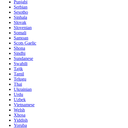
Punjabi
Serbian
Sesotho
Sinhala
Slovak
Slovenian
Somali
Samoan
Scots Gaelic
Shona
Sindhi
Sundanese
Swahili
Tajik
Tamil
Telugu
Thai
Ukrainian
Urdu
Uzbek
Vietnamese
Welsh
Xhosa
Yiddish
Yoruba