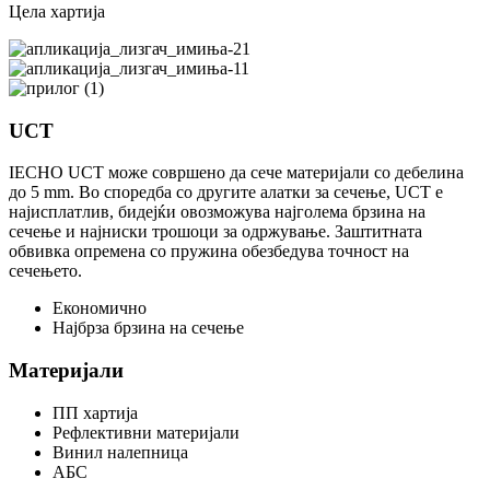
Цела хартија
UCT
IECHO UCT може совршено да сече материјали со дебелина
до 5 mm. Во споредба со другите алатки за сечење, UCT е
најисплатлив, бидејќи овозможува најголема брзина на
сечење и најниски трошоци за одржување. Заштитната
обвивка опремена со пружина обезбедува точност на
сечењето.
Економично
Најбрза брзина на сечење
Материјали
ПП хартија
Рефлективни материјали
Винил налепница
АБС