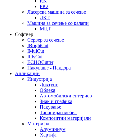
RK
РК2
Ласерска машина за сечење
ЛКТ
Машина за сечење со калапи
МЦТ
Софтвер
Сервер за сечење
IBrightCut
IMulCut
IPlyCut
ECHOCutter
Пакување - Пакдора
Апликации
Индустрија
Дихтунг
Облека
Автомобилски ентериер
Знак и графика
Пакување
Тапациран мебел
Композитни материјали
Материјал
Алуминиум
Хартија