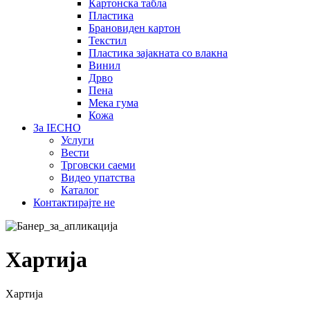
Картонска табла
Пластика
Брановиден картон
Текстил
Пластика зајакната со влакна
Винил
Дрво
Пена
Мека гума
Кожа
За IECHO
Услуги
Вести
Трговски саеми
Видео упатства
Каталог
Контактирајте не
Хартија
Хартија