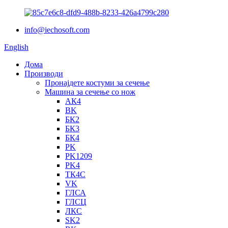
info@iechosoft.com
English
Дома
Производи
Пронајдете костуми за сечење
Машина за сечење со нож
АК4
BK
БК2
БК3
БК4
PK
PK1209
PK4
ТК4С
VK
ГЛСА
ГЛСЦ
ЛКС
SK2