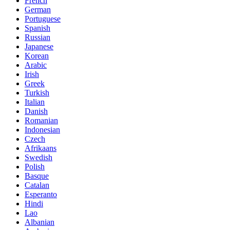
French
German
Portuguese
Spanish
Russian
Japanese
Korean
Arabic
Irish
Greek
Turkish
Italian
Danish
Romanian
Indonesian
Czech
Afrikaans
Swedish
Polish
Basque
Catalan
Esperanto
Hindi
Lao
Albanian