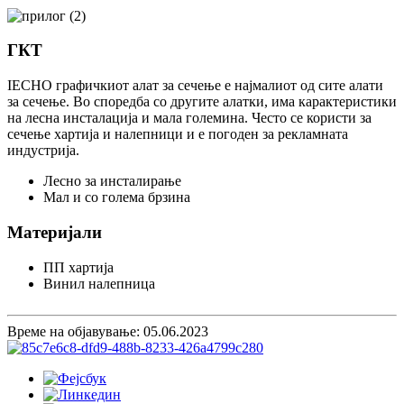
ГКТ
IECHO графичкиот алат за сечење е најмалиот од сите алати
за сечење. Во споредба со другите алатки, има карактеристики
на лесна инсталација и мала големина. Често се користи за
сечење хартија и налепници и е погоден за рекламната
индустрија.
Лесно за инсталирање
Мал и со голема брзина
Материјали
ПП хартија
Винил налепница
Време на објавување: 05.06.2023