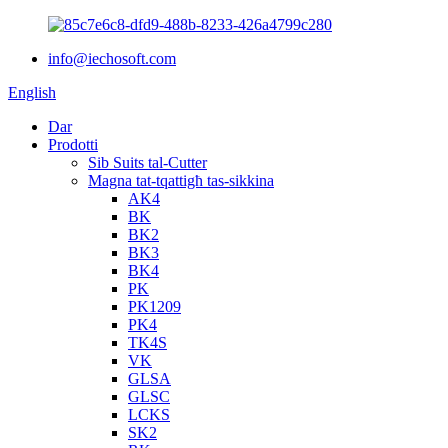
info@iechosoft.com
English
Dar
Prodotti
Sib Suits tal-Cutter
Magna tat-tqattigħ tas-sikkina
AK4
BK
BK2
BK3
BK4
PK
PK1209
PK4
TK4S
VK
GLSA
GLSC
LCKS
SK2