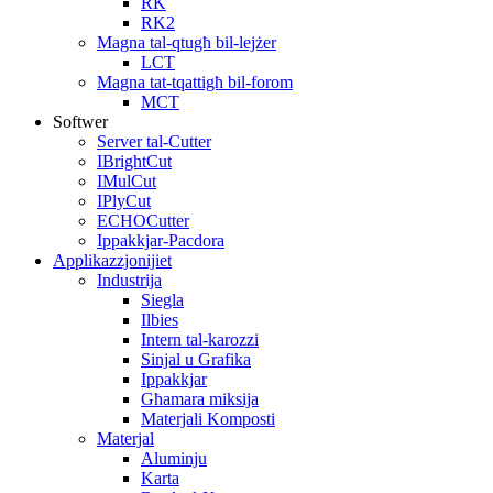
RK
RK2
Magna tal-qtugħ bil-lejżer
LCT
Magna tat-tqattigħ bil-forom
MCT
Softwer
Server tal-Cutter
IBrightCut
IMulCut
IPlyCut
ECHOCutter
Ippakkjar-Pacdora
Applikazzjonijiet
Industrija
Siegla
Ilbies
Intern tal-karozzi
Sinjal u Grafika
Ippakkjar
Għamara miksija
Materjali Komposti
Materjal
Aluminju
Karta