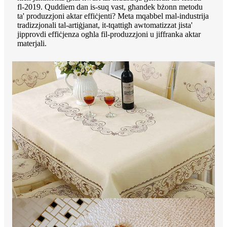
fl-2019. Quddiem dan is-suq vast, għandek bżonn metodu
ta' produzzjoni aktar effiċjenti? Meta mqabbel mal-industrija
tradizzjonali tal-artiġjanat, it-tqattigħ awtomatizzat jista'
jipprovdi effiċjenza ogħla fil-produzzjoni u jiffranka aktar
materjali.