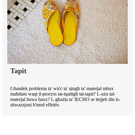
Tapit
Għandek problema ta' wiċċ ta' qtugħ ta' materjal mhux
maħdum waqt il-proċess tat-tqattigħ tat-tapit? L-użu tal-
materjal huwa baxx? L-għażla ta' IECHO se ttejjeb din is-
sitwazzjoni b'mod effettiv.