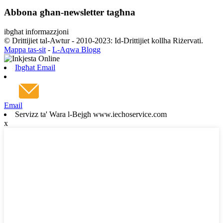
Abbona għan-newsletter tagħna
ibgħat informazzjoni
© Drittijiet tal-Awtur - 2010-2023: Id-Drittijiet kollha Riżervati.
Mappa tas-sit
-
L-Aqwa Blogg
Ibgħat Email
Email
Servizz ta' Wara l-Bejgħ www.iechoservice.com
x