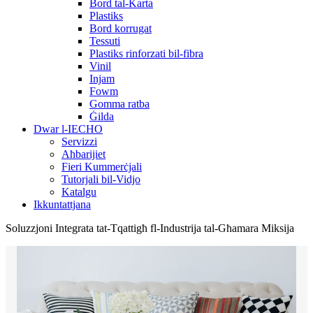
Bord tal-Karta
Plastiks
Bord korrugat
Tessuti
Plastiks rinforzati bil-fibra
Vinil
Injam
Fowm
Gomma ratba
Ġilda
Dwar l-IECHO
Servizzi
Aħbarijiet
Fieri Kummerċjali
Tutorjali bil-Vidjo
Katalgu
Ikkuntattjana
Soluzzjoni Integrata tat-Tqattigħ fl-Industrija tal-Għamara Miksija