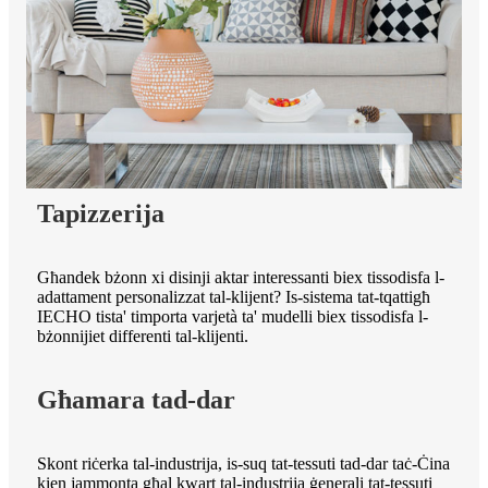
Tapizzerija
Għandek bżonn xi disinji aktar interessanti biex tissodisfa l-
adattament personalizzat tal-klijent? Is-sistema tat-tqattigħ
IECHO tista' timporta varjetà ta' mudelli biex tissodisfa l-
bżonnijiet differenti tal-klijenti.
Għamara tad-dar
Skont riċerka tal-industrija, is-suq tat-tessuti tad-dar taċ-Ċina
kien jammonta għal kwart tal-industrija ġenerali tat-tessuti