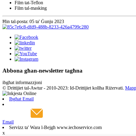
Film tat-Teflon
Film tal-masking
Ħin tal-posta: 05 ta' Ġunju 2023
Abbona għan-newsletter tagħna
ibgħat informazzjoni
© Drittijiet tal-Awtur - 2010-2023: Id-Drittijiet kollha Riżervati.
Mappa
Ibgħat Email
Email
Servizz ta' Wara l-Bejgħ www.iechoservice.com
x