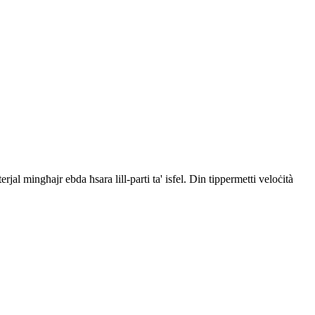
jal mingħajr ebda ħsara lill-parti ta' isfel. Din tippermetti veloċità