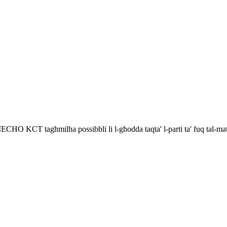
L-IECHO KCT tagħmilha possibbli li l-għodda taqta' l-parti ta' fuq tal-mater