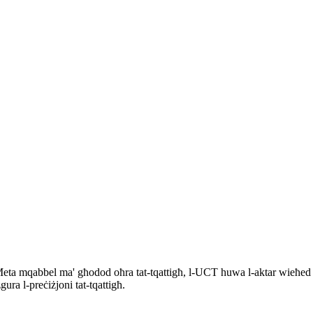
a mqabbel ma' għodod oħra tat-tqattigħ, l-UCT huwa l-aktar wieħed koste
ra l-preċiżjoni tat-tqattigħ.