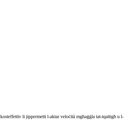
ffettiv li jippermetti l-aktar veloċità mgħaġġla tat-tqattigħ u l-