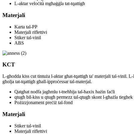
L-aktar veloċità mgħaġġla tat-tqattigħ
Materjali
Karta tal-PP
Materjali riflettivi
Stiker tal-vinil
ABS
KCT
L-għodda kiss cut tintuża l-aktar għat-tqattigħ ta' materjali tal-vinil. 
għolja tat-tqattigħ għall-ipproċessar tal-materjal.
Qatgħat nodfa jagħmlu t-tneħħija tal-ħaxix ħażin faċli
qtugħ bil-kiss u qtugħ permezz tal-qtugħ skont l-għażla tiegħek
Pożizzjonament preċiż tal-fond
Materjali
Stiker tal-vinil
Materjali riflettivi