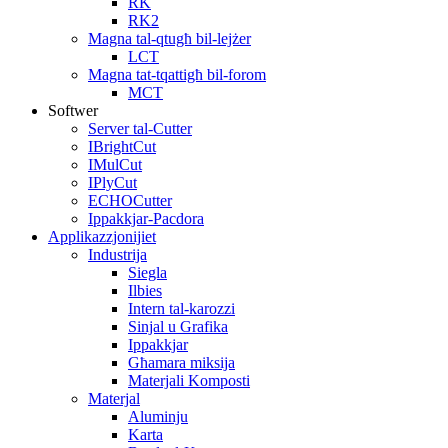
RK
RK2
Magna tal-qtugħ bil-lejżer
LCT
Magna tat-tqattigħ bil-forom
MCT
Softwer
Server tal-Cutter
IBrightCut
IMulCut
IPlyCut
ECHOCutter
Ippakkjar-Pacdora
Applikazzjonijiet
Industrija
Siegla
Ilbies
Intern tal-karozzi
Sinjal u Grafika
Ippakkjar
Għamara miksija
Materjali Komposti
Materjal
Aluminju
Karta