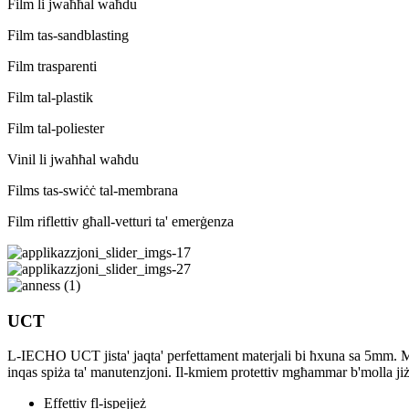
Film li jwaħħal waħdu
Film tas-sandblasting
Film trasparenti
Film tal-plastik
Film tal-poliester
Vinil li jwaħħal waħdu
Films tas-swiċċ tal-membrana
Film riflettiv għall-vetturi ta' emerġenza
UCT
L-IECHO UCT jista' jaqta' perfettament materjali bi ħxuna sa 5mm. Met
inqas spiża ta' manutenzjoni. Il-kmiem protettiv mgħammar b'molla jiżgu
Effettiv fl-ispejjeż