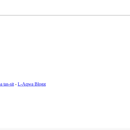
 tas-sit
-
L-Aqwa Blogg