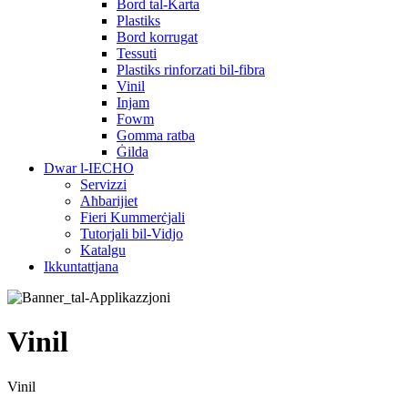
Bord tal-Karta
Plastiks
Bord korrugat
Tessuti
Plastiks rinforzati bil-fibra
Vinil
Injam
Fowm
Gomma ratba
Ġilda
Dwar l-IECHO
Servizzi
Aħbarijiet
Fieri Kummerċjali
Tutorjali bil-Vidjo
Katalgu
Ikkuntattjana
Vinil
Vinil