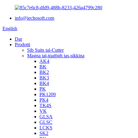
info@iechosoft.com
English
Dar
Prodotti
Sib Suits tal-Cutter
Magna tat-tqattigħ tas-sikkina
AK4
BK
BK2
BK3
BK4
PK
PK1209
PK4
TK4S
VK
GLSA
GLSC
LCKS
SK2