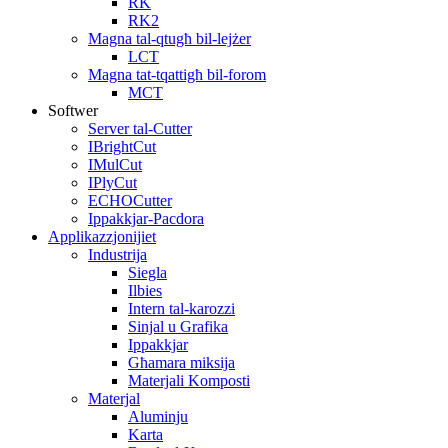
RK
RK2
Magna tal-qtugħ bil-lejżer
LCT
Magna tat-tqattigħ bil-forom
MCT
Softwer
Server tal-Cutter
IBrightCut
IMulCut
IPlyCut
ECHOCutter
Ippakkjar-Pacdora
Applikazzjonijiet
Industrija
Siegla
Ilbies
Intern tal-karozzi
Sinjal u Grafika
Ippakkjar
Għamara miksija
Materjali Komposti
Materjal
Aluminju
Karta