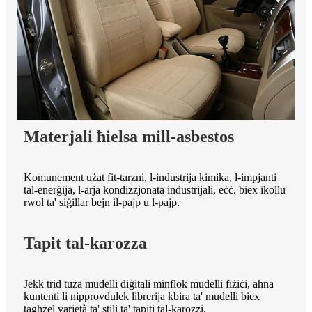
Materjali ħielsa mill-asbestos
Komunement użat fit-tarzni, l-industrija kimika, l-impjanti
tal-enerġija, l-arja kondizzjonata industrijali, eċċ. biex ikollu
rwol ta' siġillar bejn il-pajp u l-pajp.
Tapit tal-karozza
Jekk trid tuża mudelli diġitali minflok mudelli fiżiċi, aħna
kuntenti li nipprovdulek librerija kbira ta' mudelli biex
tagħżel varjetà ta' stili ta' tapiti tal-karozzi.