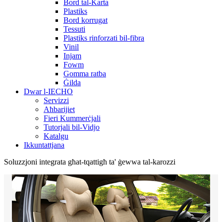
Bord tal-Karta
Plastiks
Bord korrugat
Tessuti
Plastiks rinforzati bil-fibra
Vinil
Injam
Fowm
Gomma ratba
Ġilda
Dwar l-IECHO
Servizzi
Aħbarijiet
Fieri Kummerċjali
Tutorjali bil-Vidjo
Katalgu
Ikkuntattjana
Soluzzjoni integrata għat-tqattigħ ta' ġewwa tal-karozzi