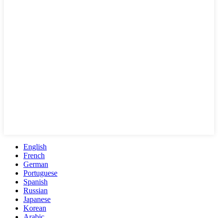
English
French
German
Portuguese
Spanish
Russian
Japanese
Korean
Arabic