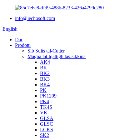
info@iechosoft.com
English
Dar
Prodotti
Sib Suits tal-Cutter
Magna tat-tqattigħ tas-sikkina
AK4
BK
BK2
BK3
BK4
PK
PK1209
PK4
TK4S
VK
GLSA
GLSC
LCKS
SK2