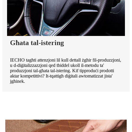
Għata tal-istering
IECHO tagħti attenzjoni lil kull dettall żgħir fil-produzzjoni,
u d-diġitalizzazzjoni qed tbiddel ukoll il-metodu ta'
produzzjoni tal-għata tal-istering. Kif tipproduċi prodotti
aktar kompetittivi? It-tqattigħ diġitali awtomatizzat jista'
jgħinek.