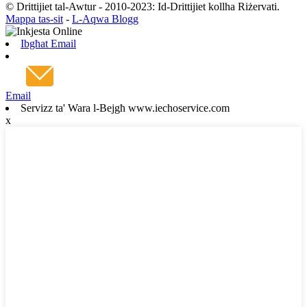
© Drittijiet tal-Awtur - 2010-2023: Id-Drittijiet kollha Riżervati.
Mappa tas-sit
-
L-Aqwa Blogg
Ibgħat Email
Email
Servizz ta' Wara l-Bejgħ www.iechoservice.com
x