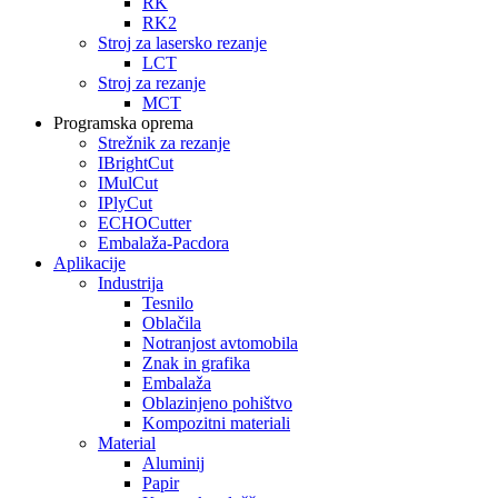
RK
RK2
Stroj za lasersko rezanje
LCT
Stroj za rezanje
MCT
Programska oprema
Strežnik za rezanje
IBrightCut
IMulCut
IPlyCut
ECHOCutter
Embalaža-Pacdora
Aplikacije
Industrija
Tesnilo
Oblačila
Notranjost avtomobila
Znak in grafika
Embalaža
Oblazinjeno pohištvo
Kompozitni materiali
Material
Aluminij
Papir