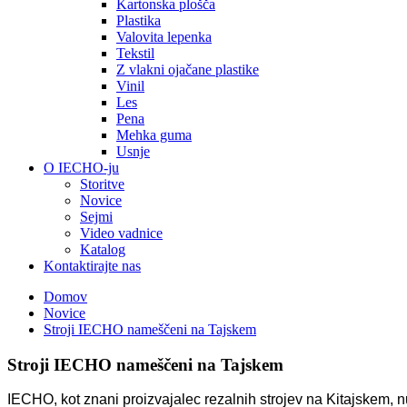
Kartonska plošča
Plastika
Valovita lepenka
Tekstil
Z vlakni ojačane plastike
Vinil
Les
Pena
Mehka guma
Usnje
O IECHO-ju
Storitve
Novice
Sejmi
Video vadnice
Katalog
Kontaktirajte nas
Domov
Novice
Stroji IECHO nameščeni na Tajskem
Stroji IECHO nameščeni na Tajskem
IECHO, kot znani proizvajalec rezalnih strojev na Kitajskem, 