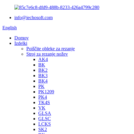
info@iechosoft.com
English
Domov
Izdelki
Poiščite obleke za rezanje
Stroj za rezanje nožev
AK4
BK
BK2
BK3
BK4
PK
PK1209
PK4
TK4S
VK
GLSA
GLSC
LCKS
SK2