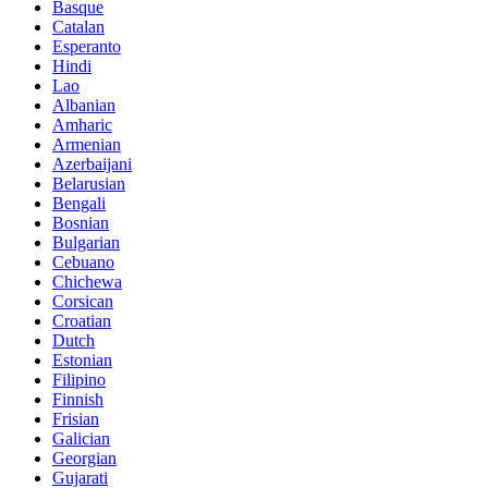
Basque
Catalan
Esperanto
Hindi
Lao
Albanian
Amharic
Armenian
Azerbaijani
Belarusian
Bengali
Bosnian
Bulgarian
Cebuano
Chichewa
Corsican
Croatian
Dutch
Estonian
Filipino
Finnish
Frisian
Galician
Georgian
Gujarati