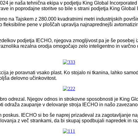
024 je naša tehnična ekipa v podjetju King Global Incorporated 
ave in poprodajne storitve so bile s strani podjetja King Global
no na Tajskem z 280.000 kvadratnimi metri industrijskih površin
 fleksibilne pene v ploščah upravlja najnaprednejši avtomatizi
delkov podjetja IECHO, njegova zmogljivost pa je še posebej iz
raznolika rezalna orodja omogočajo zelo inteligentno in varčno 
ja je poravnati vsako plast. Ko stojalo ni tkanina, lahko samod
jša delovno učinkovitost.
ro odrezal. Njegov odnos in strokovne sposobnosti je King Globa
loti odraža zaupanje v delovanje stroja IECHO in našo zavezanost
poskus. IECHO si bo še naprej prizadeval za zagotavljanje najka
vanja z več strankami, da bi skupaj spodbujali napredek in raz