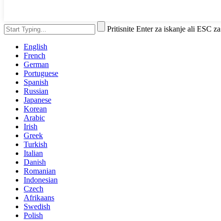
Pritisnite Enter za iskanje ali ESC za
English
French
German
Portuguese
Spanish
Russian
Japanese
Korean
Arabic
Irish
Greek
Turkish
Italian
Danish
Romanian
Indonesian
Czech
Afrikaans
Swedish
Polish