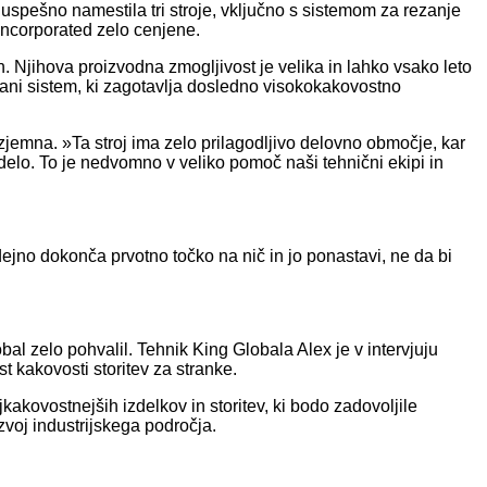
uspešno namestila tri stroje, vključno s sistemom za rezanje
 Incorporated zelo cenjene.
. Njihova proizvodna zmogljivost je velika in lahko vsako leto
rani sistem, ki zagotavlja dosledno visokokakovostno
jemna. »Ta stroj ima zelo prilagodljivo delovno območje, kar
delo. To je nedvomno v veliko pomoč naši tehnični ekipi in
ejno dokonča prvotno točko na nič in jo ponastavi, ne da bi
l zelo pohvalil. Tehnik King Globala Alex je v intervjuju
 kakovosti storitev za stranke.
kovostnejših izdelkov in storitev, ki bodo zadovoljile
voj industrijskega področja.