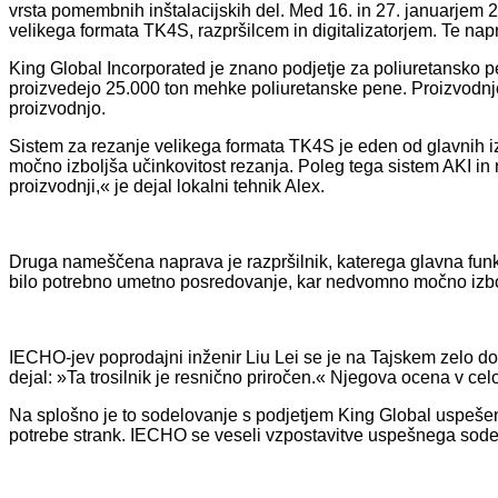
vrsta pomembnih inštalacijskih del. Med 16. in 27. januarjem 2
velikega formata TK4S, razpršilcem in digitalizatorjem. Te napr
King Global Incorporated je znano podjetje za poliuretansko pe
proizvedejo 25.000 ton mehke poliuretanske pene. Proizvodnjo
proizvodnjo.
Sistem za rezanje velikega formata TK4S je eden od glavnih iz
močno izboljša učinkovitost rezanja. Poleg tega sistem AKI in 
proizvodnji,« je dejal lokalni tehnik Alex.
Druga nameščena naprava je razpršilnik, katerega glavna funkci
bilo potrebno umetno posredovanje, kar nedvomno močno izbol
IECHO-jev poprodajni inženir Liu Lei se je na Tajskem zelo dob
dejal: »Ta trosilnik je resnično priročen.« Njegova ocena v ce
Na splošno je to sodelovanje s podjetjem King Global uspešen 
potrebe strank. IECHO se veseli vzpostavitve uspešnega sodelo