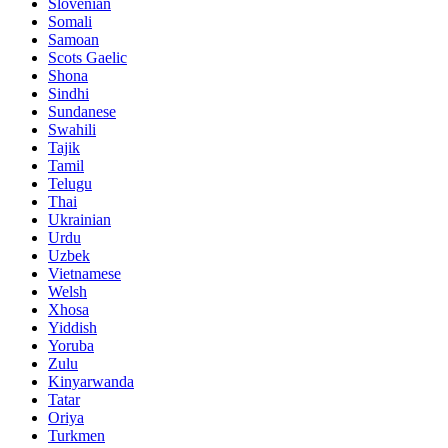
Slovenian
Somali
Samoan
Scots Gaelic
Shona
Sindhi
Sundanese
Swahili
Tajik
Tamil
Telugu
Thai
Ukrainian
Urdu
Uzbek
Vietnamese
Welsh
Xhosa
Yiddish
Yoruba
Zulu
Kinyarwanda
Tatar
Oriya
Turkmen