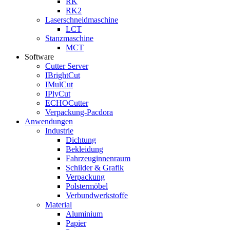
RK
RK2
Laserschneidmaschine
LCT
Stanzmaschine
MCT
Software
Cutter Server
IBrightCut
IMulCut
IPlyCut
ECHOCutter
Verpackung-Pacdora
Anwendungen
Industrie
Dichtung
Bekleidung
Fahrzeuginnenraum
Schilder & Grafik
Verpackung
Polstermöbel
Verbundwerkstoffe
Material
Aluminium
Papier