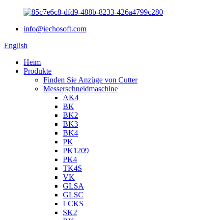
info@iechosoft.com
English
Heim
Produkte
Finden Sie Anzüge von Cutter
Messerschneidmaschine
AK4
BK
BK2
BK3
BK4
PK
PK1209
PK4
TK4S
VK
GLSA
GLSC
LCKS
SK2