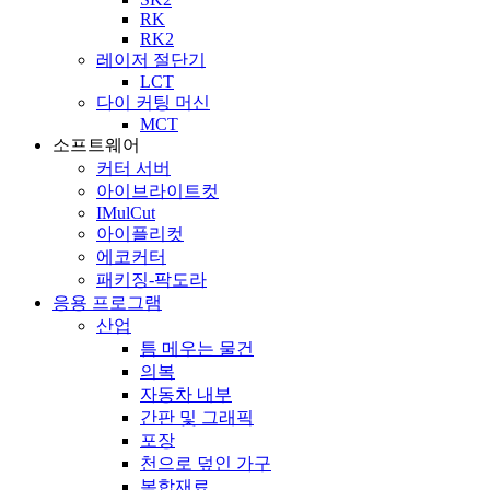
RK
RK2
레이저 절단기
LCT
다이 커팅 머신
MCT
소프트웨어
커터 서버
아이브라이트컷
IMulCut
아이플리컷
에코커터
패키징-팍도라
응용 프로그램
산업
틈 메우는 물건
의복
자동차 내부
간판 및 그래픽
포장
천으로 덮인 가구
복합재료