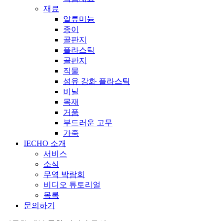
재료
알류미늄
종이
골판지
플라스틱
골판지
직물
섬유 강화 플라스틱
비닐
목재
거품
부드러운 고무
가죽
IECHO 소개
서비스
소식
무역 박람회
비디오 튜토리얼
목록
문의하기