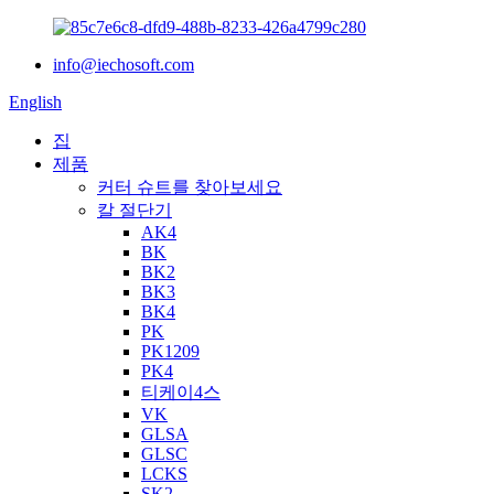
info@iechosoft.com
English
집
제품
커터 슈트를 찾아보세요
칼 절단기
AK4
BK
BK2
BK3
BK4
PK
PK1209
PK4
티케이4스
VK
GLSA
GLSC
LCKS
SK2