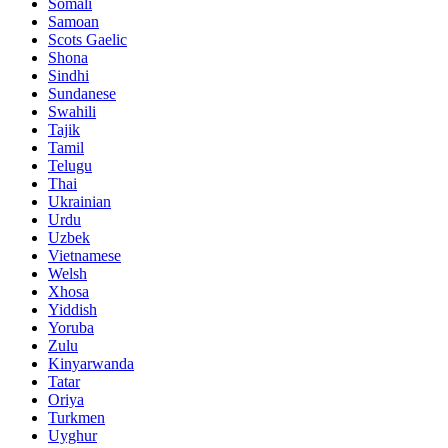
Somali
Samoan
Scots Gaelic
Shona
Sindhi
Sundanese
Swahili
Tajik
Tamil
Telugu
Thai
Ukrainian
Urdu
Uzbek
Vietnamese
Welsh
Xhosa
Yiddish
Yoruba
Zulu
Kinyarwanda
Tatar
Oriya
Turkmen
Uyghur