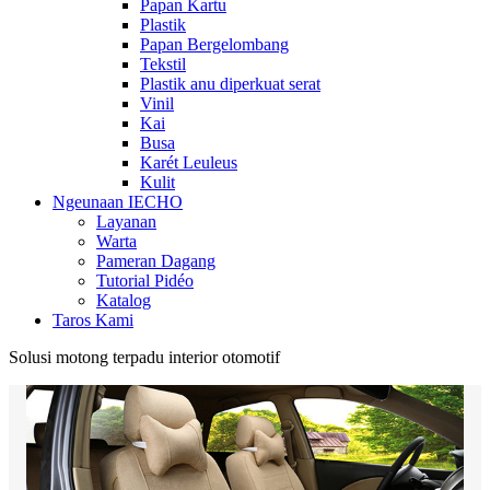
Papan Kartu
Plastik
Papan Bergelombang
Tekstil
Plastik anu diperkuat serat
Vinil
Kai
Busa
Karét Leuleus
Kulit
Ngeunaan IECHO
Layanan
Warta
Pameran Dagang
Tutorial Pidéo
Katalog
Taros Kami
Solusi motong terpadu interior otomotif