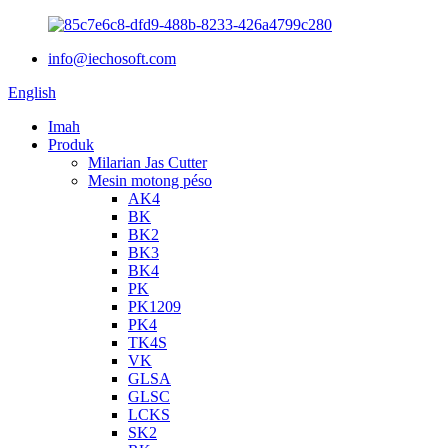
info@iechosoft.com
English
Imah
Produk
Milarian Jas Cutter
Mesin motong péso
AK4
BK
BK2
BK3
BK4
PK
PK1209
PK4
TK4S
VK
GLSA
GLSC
LCKS
SK2