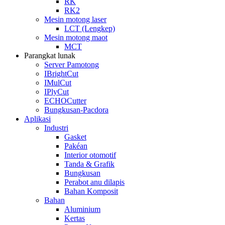
RK
RK2
Mesin motong laser
LCT (Lengkep)
Mesin motong maot
MCT
Parangkat lunak
Server Pamotong
IBrightCut
IMulCut
IPlyCut
ECHOCutter
Bungkusan-Pacdora
Aplikasi
Industri
Gasket
Pakéan
Interior otomotif
Tanda & Grafik
Bungkusan
Perabot anu dilapis
Bahan Komposit
Bahan
Aluminium
Kertas