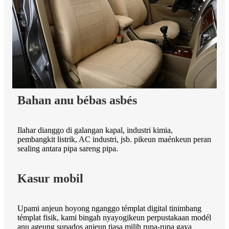
Bahan anu bébas asbés
Ilahar dianggo di galangan kapal, industri kimia,
pembangkit listrik, AC industri, jsb. pikeun maénkeun peran
sealing antara pipa sareng pipa.
Kasur mobil
Upami anjeun hoyong nganggo témplat digital tinimbang
témplat fisik, kami bingah nyayogikeun perpustakaan modél
anu ageung supados anjeun tiasa milih rupa-rupa gaya