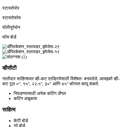
स्टायरोपोर
स्टायरोफोम
पॉलीयुरेथेन
फोम बोर्ड
व्हीसीटी
नालीदार साहित्यावर व्ही-कट प्रक्रियेसाठी विशेषतः बनवलेले, आयइको व्ही-
कट टूल ०°, १५°, २२.५°, ३०° आणि ४५° कोनात कापू शकते.
निवडण्यासाठी अनेक कटिंग अँगल
कटिंग अचूकता
साहित्य
केटी बोर्ड
ग्रे बोर्ड