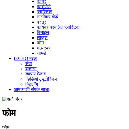
कागद
कार्डबोर्ड
प्लास्टिक
नालीदार बोर्ड
वस्त्र
फायबर-प्रबलित प्लास्टिक
विनाइल
लाकूड
फोम
मऊ रबर
चामडे
IECHO बद्दल
सेवा
बातम्या
व्यापार मेळावे
व्हिडिओ ट्यूटोरियल
कॅटलॉग
आमच्याशी संपर्क साधा
फोम
फोम