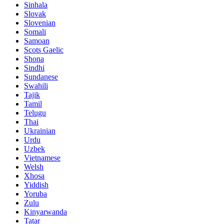
Sinhala
Slovak
Slovenian
Somali
Samoan
Scots Gaelic
Shona
Sindhi
Sundanese
Swahili
Tajik
Tamil
Telugu
Thai
Ukrainian
Urdu
Uzbek
Vietnamese
Welsh
Xhosa
Yiddish
Yoruba
Zulu
Kinyarwanda
Tatar