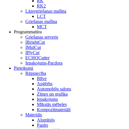
RK
RK2
Lāzergriešanas mašīna
LCT
Griešanas mašīna
MCT
Programmatūra
Griešanas serveris
IBrightCut
IMulCut
IPlyCut
ECHOCutter
Iepakojums-Pacdora
Pieteikumi
Rūpniecība
Blīve
Apģērbs
Automobiļu salons
Zīmes un grafika
Iepakojums
Mīkstās mēbeles
Kompozītmateriāli
Materiāls
Alumīnijs
Papīrs