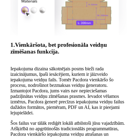
1.Vienkāršota, bet profesionāla veidņu
zīmēšanas funkcija.
Iepakojuma dizaina sākotnējais posms bieži rada
izaicinājumus, īpaši iesācējiem, kuriem ir jāizveido
iepakojuma veidņu fails. Tomēr Pacdora vienkāršo šo
procesu, nodrošinot bezmaksas veidņu ģeneratoru.
Izmantojot Pacdora, jums vairs nav nepieciešamas
padziļinātas veidņu zīmēšanas prasmes. Ievadot vēlamos
izmērus, Pacdora ģenerē precīzus iepakojuma veidņu failus
dažādos formātos, piemēram, PDF un AI, kas ir pieejami
lejupielādei.
Šos failus var tālāk rediģēt lokāli atbilstoši jūsu vajadzībām.
Atšķirībā no apgrūtinošās tradicionālās programmatūras,
Pacdora vienkāršo iepakojuma veidņu atrašanas un