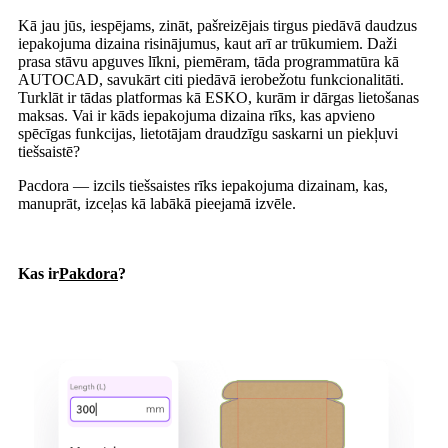
Kā jau jūs, iespējams, zināt, pašreizējais tirgus piedāvā daudzus
iepakojuma dizaina risinājumus, kaut arī ar trūkumiem. Daži
prasa stāvu apguves līkni, piemēram, tāda programmatūra kā
AUTOCAD, savukārt citi piedāvā ierobežotu funkcionalitāti.
Turklāt ir tādas platformas kā ESKO, kurām ir dārgas lietošanas
maksas. Vai ir kāds iepakojuma dizaina rīks, kas apvieno
spēcīgas funkcijas, lietotājam draudzīgu saskarni un piekļuvi
tiešsaistē?
Pacdora — izcils tiešsaistes rīks iepakojuma dizainam, kas,
manuprāt, izceļas kā labākā pieejamā izvēle.
Kas ir
Pakdora
?