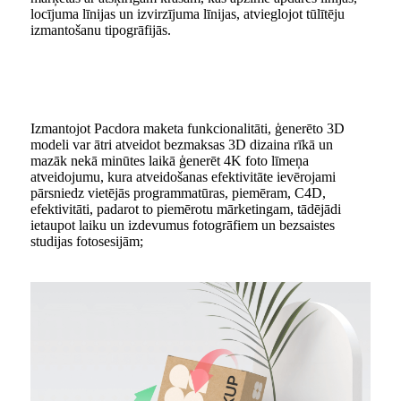
locījuma līnijas un izvirzījuma līnijas, atvieglojot tūlītēju
izmantošanu tipogrāfijās.
Izmantojot Pacdora maketa funkcionalitāti, ģenerēto 3D
modeli var ātri atveidot bezmaksas 3D dizaina rīkā un
mazāk nekā minūtes laikā ģenerēt 4K foto līmeņa
atveidojumu, kura atveidošanas efektivitāte ievērojami
pārsniedz vietējās programmatūras, piemēram, C4D,
efektivitāti, padarot to piemērotu mārketingam, tādējādi
ietaupot laiku un izdevumus fotogrāfiem un bezsaistes
studijas fotosesijām;