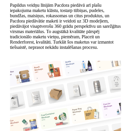
Papildus veidņu līnijām Pacdora piedāvā arī plašu
iepakojuma maketu klāstu, tostarp tūbiņas, pudeles,
bundžas, maisiņus, rokassomas un citus produktus, un
Pacdora piedāvātie maketi ir veidoti uz 3D modeļiem,
piedāvājot visaptverošu 360 grādu perspektīvu un sarežģītus
virsmas materiālus. To augstākā kvalitāte pārspēj
tradicionālo maketu vietņu, piemēram, Placeit un
Renderforest, kvalitāti. Turklāt šos maketus var izmantot
tiešsaistē, neprasot nekādu instalēšanas procesu.