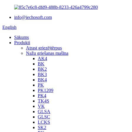
info@iechosoft.com
English
Sākums
Produkti
Atrast griezējtērpus
Nažu griešanas mašīna
AK4
BK
BK2
BK3
BK4
PK
PK1209
PK4
TK4S
VK
GLSA
GLSC
LCKS
SK2