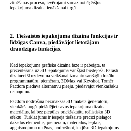
zīmēšanas procesu, ievērojami samazinot šķēršļus
iepakojuma dizaina ienākšanai tirgū.
2. Tiešsaistes iepakojuma dizaina funkcijas ir
līdzīgas Canva, piedāvājot lietotājam
draudzīgas funkcijas.
Kad iepakojuma grafiskā dizaina fāze ir pabeigta, tā
prezentēšana uz 3D iepakojuma var šķist biedējoša. Parasti
dizaineri šī uzdevuma veikšanai izmanto sarežģītu lokālu
programmatūru, piemēram, 3DMax vai Keyshot. Tomēr
Pacdora piedāvā alternatīvu pieeju, piedāvājot vienkāršāku
risinājumu.
Pacdora nodrošina bezmaksas 3D maketa ģeneratoru;
vienkārši augšupielādējiet savus iepakojuma dizaina
materiālus, lai bez piepūles priekšskatītu reālistisku 3D
efektu. Turklāt jums ir iespēja tiešsaistē precīzi pielāgot
dažādus elementus, piemēram, materiālus, leņķus,
apgaismojumu un ēnas, nodrošinot, ka jūsu 3D iepakojums