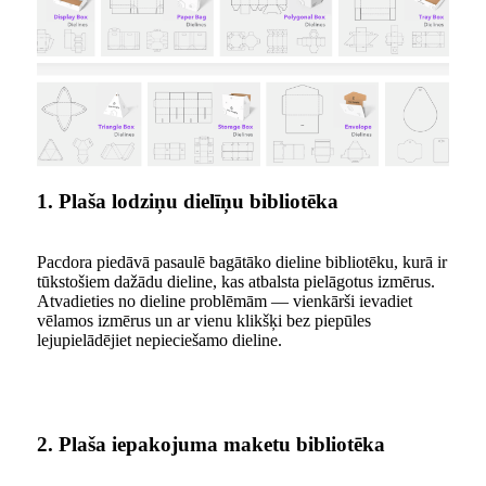
1. Plaša lodziņu dielīņu bibliotēka
Pacdora piedāvā pasaulē bagātāko dieline bibliotēku, kurā ir
tūkstošiem dažādu dieline, kas atbalsta pielāgotus izmērus.
Atvadieties no dieline problēmām — vienkārši ievadiet
vēlamos izmērus un ar vienu klikšķi bez piepūles
lejupielādējiet nepieciešamo dieline.
2. Plaša iepakojuma maketu bibliotēka