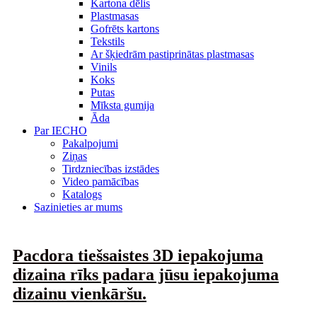
Kartona dēlis
Plastmasas
Gofrēts kartons
Tekstils
Ar šķiedrām pastiprinātas plastmasas
Vinils
Koks
Putas
Mīksta gumija
Āda
Par IECHO
Pakalpojumi
Ziņas
Tirdzniecības izstādes
Video pamācības
Katalogs
Sazinieties ar mums
Pacdora tiešsaistes 3D iepakojuma
dizaina rīks padara jūsu iepakojuma
dizainu vienkāršu.