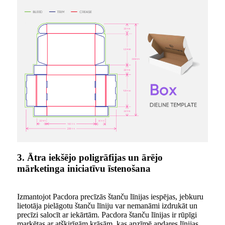
3. Ātra iekšējo poligrāfijas un ārējo
mārketinga iniciatīvu īstenošana
Izmantojot Pacdora precīzās štanču līnijas iespējas, jebkuru
lietotāja pielāgotu štanču līniju var nemanāmi izdrukāt un
precīzi salocīt ar iekārtām. Pacdora štanču līnijas ir rūpīgi
marķētas ar atšķirīgām krāsām, kas apzīmē apdares līnijas,