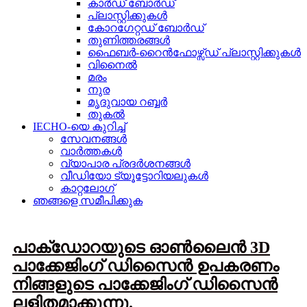
കാർഡ് ബോർഡ്
പ്ലാസ്റ്റിക്കുകൾ
കോറഗേറ്റഡ് ബോർഡ്
തുണിത്തരങ്ങൾ
ഫൈബർ-റൈൻഫോഴ്സ്ഡ് പ്ലാസ്റ്റിക്കുകൾ
വിനൈൽ
മരം
നുര
മൃദുവായ റബ്ബർ
തുകൽ
IECHO-യെ കുറിച്ച്
സേവനങ്ങള്‍
വാർത്തകൾ
വ്യാപാര പ്രദർശനങ്ങൾ
വീഡിയോ ട്യൂട്ടോറിയലുകൾ
കാറ്റലോഗ്
ഞങ്ങളെ സമീപിക്കുക
പാക്ഡോറയുടെ ഓൺലൈൻ 3D
പാക്കേജിംഗ് ഡിസൈൻ ഉപകരണം
നിങ്ങളുടെ പാക്കേജിംഗ് ഡിസൈൻ
ലളിതമാക്കുന്നു.