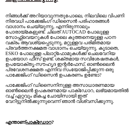
നിങ്ങൾക്ക് അറിയാവുന്നതുപോലെ, നിലവിലെ വിപണി
നിരവധി പാക്കേജിംഗ് ഡിസൈൻ പരിഹാരങ്ങൾ
വാഗ്ദാനം ചെയ്യുന്നു, എന്നിരുന്നാലും
പോരായ്മകളുണ്ട്. ചിലത് AUTOCAD പോലുള്ള
സോഫ്റ്റ്‌വെയറുകൾ പോലെ കുത്തനെയുള്ള പഠന
വക്രം ആവശ്യപ്പെടുന്നു, മറ്റുള്ളവ പരിമിതമായ
പ്രവർത്തനക്ഷമത വാഗ്ദാനം ചെയ്യുന്നു. കൂടാതെ,
ESKO പോലുള്ള പ്ലാറ്റ്‌ഫോമുകൾക്ക് ചെലവേറിയ
ഉപയോഗ ഫീസ് ഉണ്ട്. ശക്തമായ സവിശേഷതകൾ,
ഉപയോക്തൃ-സൗഹൃദ ഇന്റർഫേസ്, ഓൺലൈൻ
പ്രവേശനക്ഷമത എന്നിവ സംയോജിപ്പിക്കുന്ന ഒരു
പാക്കേജിംഗ് ഡിസൈൻ ഉപകരണം ഉണ്ടോ?
പാക്കേജിംഗ് ഡിസൈനിനുള്ള അസാധാരണമായ
ഓൺലൈൻ ഉപകരണമായ പാക്ഡോറ, ലഭ്യമായതിൽ
വച്ച് ഏറ്റവും മികച്ച ചോയിസായി ഇത്
വേറിട്ടുനിൽക്കുന്നുവെന്ന് ഞാൻ വിശ്വസിക്കുന്നു.
എന്താണ്
പാക്ഡോറ
?