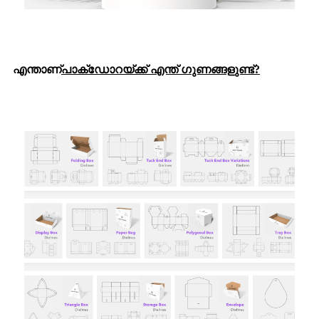
എന്താണ്
പാക്ഡോറയ്ക്ക് എന്ത് ഗുണങ്ങളുണ്ട്?