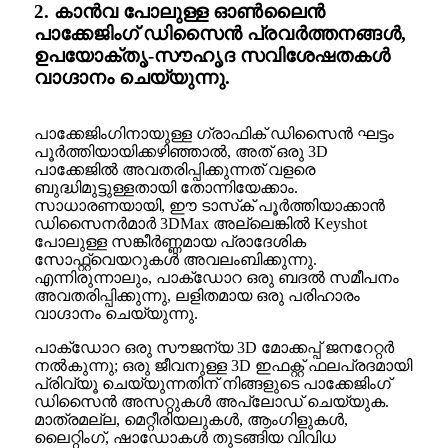
2. കാൻവ പോലുള്ള ഓൺലൈൻ
പാക്കേജിംഗ് ഡിസൈൻ പ്രവർത്തനങ്ങൾ,
ഉപയോക്തൃ-സൗഹൃദ സവിശേഷതകൾ
വാഗ്ദാനം ചെയ്യുന്നു.
പാക്കേജിംഗിനായുള്ള ഗ്രാഫിക് ഡിസൈൻ ഘട്ടം
പൂർത്തിയായിക്കഴിഞ്ഞാൽ, അത് ഒരു 3D
പാക്കേജിൽ അവതരിപ്പിക്കുന്നത് വളരെ
ബുദ്ധിമുട്ടുള്ളതായി തോന്നിയേക്കാം.
സാധാരണയായി, ഈ ടാസ്‌ക് പൂർത്തിയാക്കാൻ
ഡിസൈനർമാർ 3DMax അല്ലെങ്കിൽ Keyshot
പോലുള്ള സങ്കീർണ്ണമായ പ്രാദേശിക
സോഫ്റ്റ്‌വെയറുകൾ അവലംബിക്കുന്നു.
എന്നിരുന്നാലും, പാക്ഡോറ ഒരു ബദൽ സമീപനം
അവതരിപ്പിക്കുന്നു, ലളിതമായ ഒരു പരിഹാരം
വാഗ്ദാനം ചെയ്യുന്നു.
പാക്ഡോറ ഒരു സൗജന്യ 3D മോക്കപ്പ് ജനറേറ്റർ
നൽകുന്നു; ഒരു ജീവനുള്ള 3D ഇഫക്റ്റ് ഫലപ്രദമായി
പ്രിവ്യൂ ചെയ്യുന്നതിന് നിങ്ങളുടെ പാക്കേജിംഗ്
ഡിസൈൻ അസറ്റുകൾ അപ്‌ലോഡ് ചെയ്യുക.
മാത്രമല്ല, മെറ്റീരിയലുകൾ, ആംഗിളുകൾ,
ലൈറ്റിംഗ്, ഷാഡോകൾ തുടങ്ങിയ വിവിധ