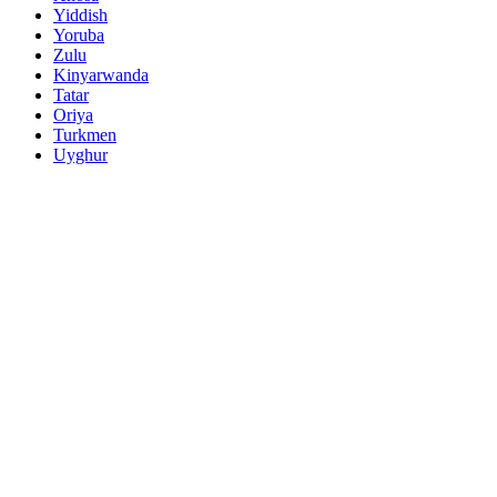
Yiddish
Yoruba
Zulu
Kinyarwanda
Tatar
Oriya
Turkmen
Uyghur