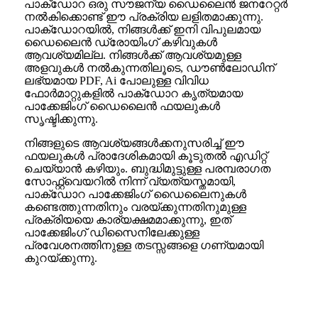
പാക്ഡോറ ഒരു സൗജന്യ ഡൈലൈൻ ജനറേറ്റർ
നൽകിക്കൊണ്ട് ഈ പ്രക്രിയ ലളിതമാക്കുന്നു.
പാക്ഡോറയിൽ, നിങ്ങൾക്ക് ഇനി വിപുലമായ
ഡൈലൈൻ ഡ്രോയിംഗ് കഴിവുകൾ
ആവശ്യമില്ല. നിങ്ങൾക്ക് ആവശ്യമുള്ള
അളവുകൾ നൽകുന്നതിലൂടെ, ഡൗൺലോഡിന്
ലഭ്യമായ PDF, Ai പോലുള്ള വിവിധ
ഫോർമാറ്റുകളിൽ പാക്ഡോറ കൃത്യമായ
പാക്കേജിംഗ് ഡൈലൈൻ ഫയലുകൾ
സൃഷ്ടിക്കുന്നു.
നിങ്ങളുടെ ആവശ്യങ്ങൾക്കനുസരിച്ച് ഈ
ഫയലുകൾ പ്രാദേശികമായി കൂടുതൽ എഡിറ്റ്
ചെയ്യാൻ കഴിയും. ബുദ്ധിമുട്ടുള്ള പരമ്പരാഗത
സോഫ്റ്റ്‌വെയറിൽ നിന്ന് വ്യത്യസ്തമായി,
പാക്ഡോറ പാക്കേജിംഗ് ഡൈലൈനുകൾ
കണ്ടെത്തുന്നതിനും വരയ്ക്കുന്നതിനുമുള്ള
പ്രക്രിയയെ കാര്യക്ഷമമാക്കുന്നു, ഇത്
പാക്കേജിംഗ് ഡിസൈനിലേക്കുള്ള
പ്രവേശനത്തിനുള്ള തടസ്സങ്ങളെ ഗണ്യമായി
കുറയ്ക്കുന്നു.