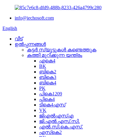
info@iechosoft.com
English
വീട്
ഉൽപ്പന്നങ്ങൾ
കട്ടർ സ്യൂട്ടുകൾ കണ്ടെത്തുക
കത്തി മുറിക്കുന്ന യന്ത്രം
എകെ4
BK
ബികെ2
ബികെ3
ബികെ4
PK
പികെ1209
പികെ4
ടികെ4എസ്
VK
ജിഎൽഎസ്എ
ജി.എൽ.എസ്.സി.
എൽ.സി.കെ.എസ്.
എസ്‌കെ2