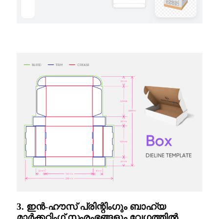
3. ഇൻ-ഹൗസ് പ്രിന്റിംഗും ബാഹ്യ
മാർക്കറ്റിംഗ് സംരംഭങ്ങളും വേഗത്തിൽ