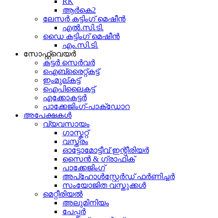
RK
ആർ‌കെ2
ലേസർ കട്ടിംഗ് മെഷീൻ
എൽ.സി.ടി.
ഡൈ കട്ടിംഗ് മെഷീൻ
എം.സി.ടി.
സോഫ്റ്റ്‌വെയർ
കട്ടർ സെർവർ
ഐബ്രൈറ്റ്കട്ട്
ഇംമുല്കട്ട്
ഐപിലൈകട്ട്
എക്കോകട്ടർ
പാക്കേജിംഗ്-പാക്ഡോറ
അപേക്ഷകൾ
വ്യവസായം
ഗാസ്കറ്റ്
വസ്ത്രം
ഓട്ടോമോട്ടീവ് ഇന്റീരിയർ
സൈൻ & ഗ്രാഫിക്
പാക്കേജിംഗ്
അപ്ഹോൾസ്റ്റേർഡ് ഫർണിച്ചർ
സംയോജിത വസ്തുക്കൾ
മെറ്റീരിയൽ
അലുമിനിയം
പേപ്പർ