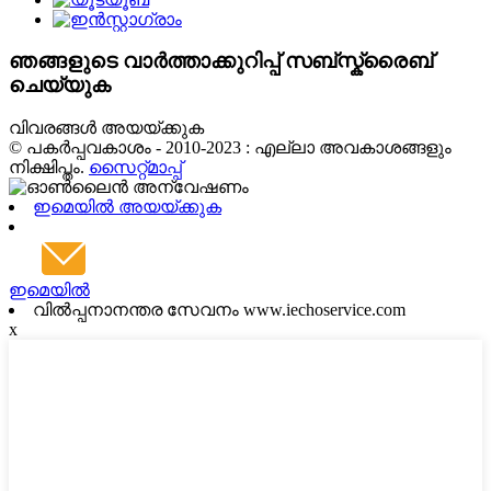
ഞങ്ങളുടെ വാർത്താക്കുറിപ്പ് സബ്സ്ക്രൈബ്
ചെയ്യുക
വിവരങ്ങൾ അയയ്ക്കുക
© പകർപ്പവകാശം - 2010-2023 : എല്ലാ അവകാശങ്ങളും
നിക്ഷിപ്തം.
സൈറ്റ്മാപ്പ്
ഇമെയിൽ അയയ്ക്കുക
ഇമെയിൽ
വിൽപ്പനാനന്തര സേവനം www.iechoservice.com
x