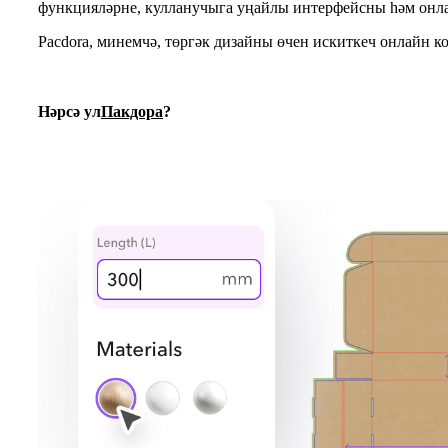
функцияләрне, кулланучыга уңайлы интерфейсны һәм онла
Pacdora, минемчә, төргәк дизайны өчен искиткеч онлайн ко
Нәрсә ул
Пакдора
?