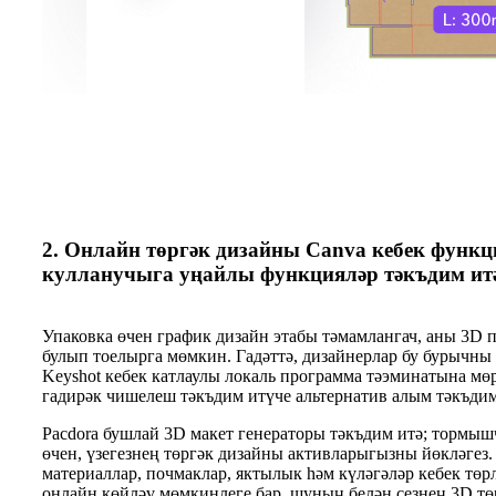
2. Онлайн төргәк дизайны Canva кебек функц
кулланучыга уңайлы функцияләр тәкъдим итә
Упаковка өчен график дизайн этабы тәмамлангач, аны 3D 
булып тоелырга мөмкин. Гадәттә, дизайнерлар бу бурычн
Keyshot кебек катлаулы локаль программа тәэминатына мөр
гадирәк чишелеш тәкъдим итүче альтернатив алым тәкъдим
Pacdora бушлай 3D макет генераторы тәкъдим итә; тормы
өчен, үзегезнең төргәк дизайны активларыгызны йөкләгез.
материаллар, почмаклар, яктылык һәм күләгәләр кебек тө
онлайн көйләү мөмкинлеге бар, шуның белән сезнең 3D төр