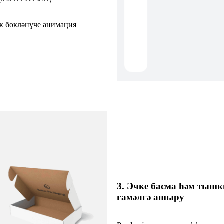
 ​​бөкләнүче анимация
3. Эчке басма һәм тыш
гамәлгә ашыру