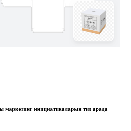
кы маркетинг инициативаларын тиз арада