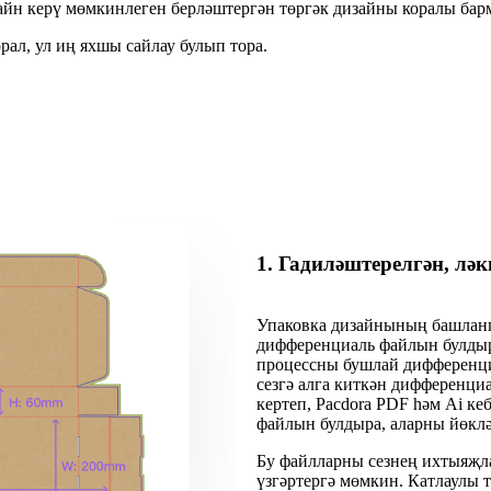
йн керү мөмкинлеген берләштергән төргәк дизайны коралы бар
рал, ул иң яхшы сайлау булып тора.
1. Гадиләштерелгән, лә
Упаковка дизайнының башланг
дифференциаль файлын булдыр
процессны бушлай дифференциа
сезгә алга киткән дифференциа
кертеп, Pacdora PDF һәм Ai к
файлын булдыра, аларны йөкл
Бу файлларны сезнең ихтыяҗла
үзгәртергә мөмкин. Катлаулы 