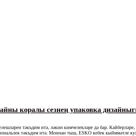
зайны коралы сезнең упаковка дизайны
ишелешләрен тәкъдим итә, ләкин кимчелекләре дә бар. Кайберлә
циональлек тәкъдим итә. Моннан тыш, ESKO кебек кыйммәтле ку