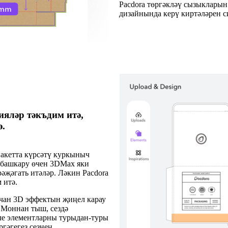
Pacdora төргәкләү сызыкларын
дизайнында керү киртәләрен с
ияләр тәкъдим итә,
.
пакетта күрсәтү куркыныч
ы башкару өчен 3DMax яки
әҗәгать итәләр. Ләкин Pacdora
 итә.
шчан 3D эффектын җиңел карау
 Моннан тыш, сездә
рле элементларны турыдан-туры
гәгегез сезнең