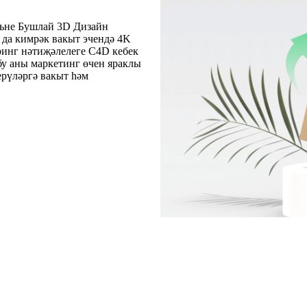
льне Бушлай 3D Дизайн
 да кимрәк вакыт эчендә 4K
ринг нәтиҗәлелеге C4D кебек
бу аны маркетинг өчен яраклы
ерүләргә вакыт һәм