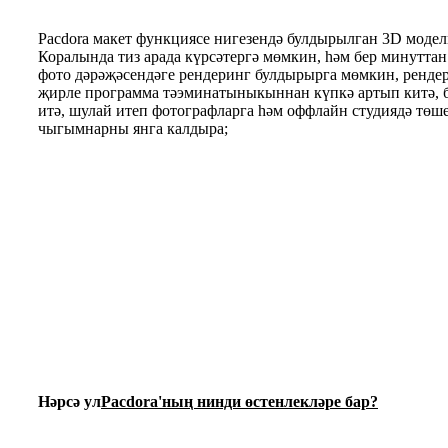
Pacdora макет функциясе нигезендә булдырылган 3D моде
Коралында тиз арада күрсәтергә мөмкин, һәм бер минуттан
фото дәрәҗәсендәге рендеринг булдырырга мөмкин, ренде
җирле программа тәэминатыныкыннан күпкә артып китә, ​​
итә, шулай итеп фотографларга һәм оффлайн студиядә төш
чыгымнарны янга калдыра;
Нәрсә ул
Pacdora'ның нинди өстенлекләре бар?