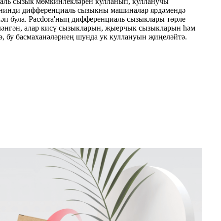
иаль сызык мөмкинлекләрен кулланып, кулланучы
 нинди дифференциаль сызыкны машиналар ярдәмендә
әп була. Pacdora'ның дифференциаль сызыклары төрле
ләнгән, алар кисү сызыкларын, җыерчык сызыкларын һәм
, бу басмаханәләрнең шунда ук куллануын җиңеләйтә.