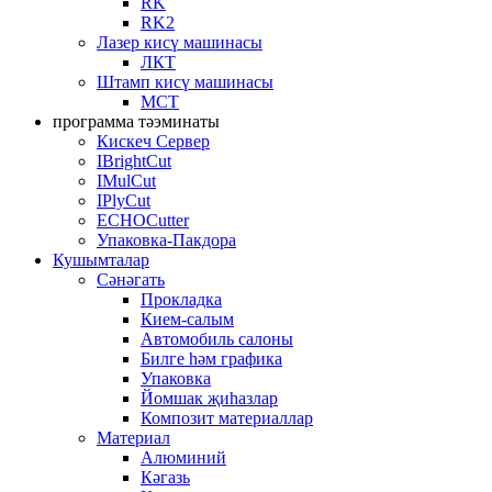
RK
RK2
Лазер кисү машинасы
ЛКТ
Штамп кисү машинасы
MCT
программа тәэминаты
Кискеч Сервер
IBrightCut
IMulCut
IPlyCut
ECHOCutter
Упаковка-Пакдора
Кушымталар
Сәнәгать
Прокладка
Кием-салым
Автомобиль салоны
Билге һәм графика
Упаковка
Йомшак җиһазлар
Композит материаллар
Материал
Алюминий
Кәгазь