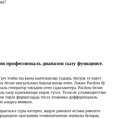
мы?
кин профессиональ диапазон сызу функциясе.
ыч этабы еш кына кыенлыклар тудыра, бигрәк тә пакет
у белән шөгыльләнә башлаганнар өчен. Ләкин Pacdora бу
ль генератор тәкъдим итеп гадиләштерә. Pacdora белән
ль сызу күнекмәләре кирәк түгел. Теләгән үлчәмнәрегезне
ебек төрле форматларда төгәл упаковка дифференциаль
әп алырга мөмкин.
рыгызга туры китереп, җирле рәвештә өстәмә рәвештә
традицион программа тәэминатыннан аермалы буларак,