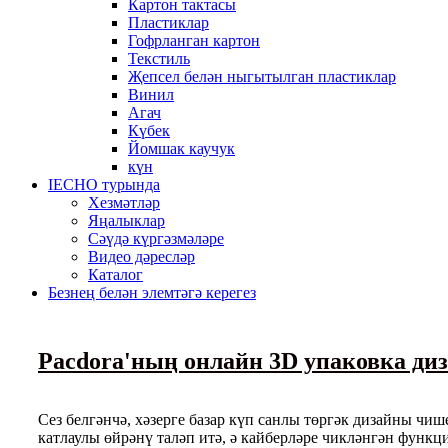
Картон тактасы
Пластиклар
Гофрланган картон
Текстиль
Җепсел белән ныгытылган пластиклар
Винил
Агач
Күбек
Йомшак каучук
күн
IECHO турында
Хезмәтләр
Яңалыклар
Сәүдә күргәзмәләре
Видео дәресләр
Каталог
Безнең белән элемтәгә керегез
Pacdora'ның онлайн 3D упаковка ди
Сез белгәнчә, хәзерге базар күп санлы төргәк дизайны ч
катлаулы өйрәнү таләп итә, ә кайберләре чикләнгән функ