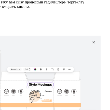
 табу һәм сызу процессын гадиләштерә, төргәкләү
изелерлек киметә.