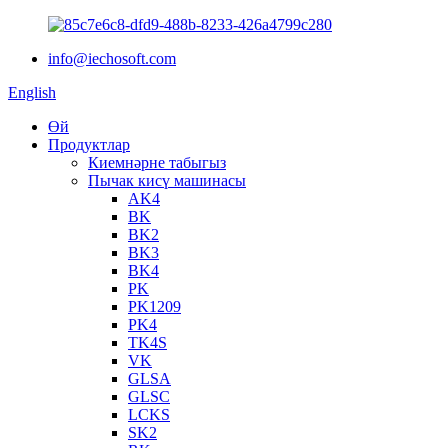
info@iechosoft.com
English
Өй
Продуктлар
Киемнәрне табыгыз
Пычак кисү машинасы
AK4
BK
BK2
BK3
BK4
PK
PK1209
PK4
TK4S
VK
GLSA
GLSC
LCKS
SK2