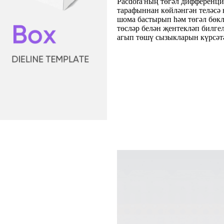
Pacdora'ның төгәл дифференц
тарафыннан көйләнгән теләсә
шома бастырып һәм төгәл бөкл
төсләр белән җентекләп билге
агып төшү сызыкларын күрсәтә