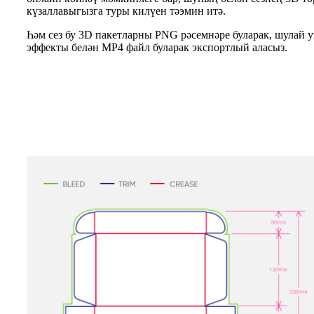
күзаллавыгызга туры килүен тәэмин итә.
Һәм сез бу 3D пакетларны PNG рәсемнәре буларак, шулай ук
эффекты белән MP4 файл буларак экспортлый аласыз.