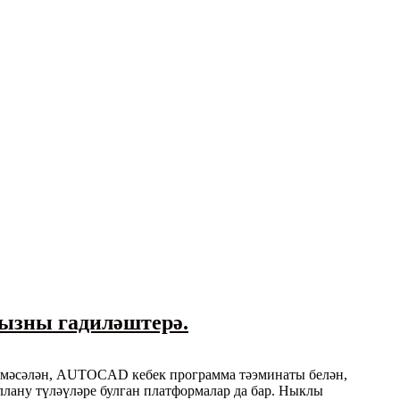
гызны гадиләштерә.
ре, мәсәлән, AUTOCAD кебек программа тәэминаты белән,
ллану түләүләре булган платформалар да бар. Ныклы